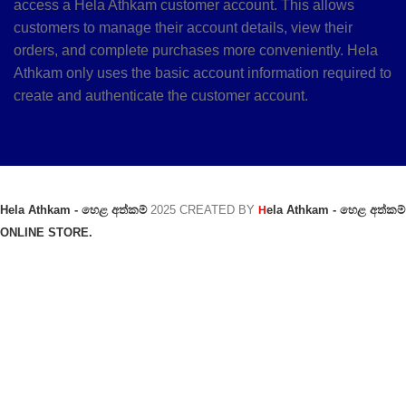
access a Hela Athkam customer account. This allows
customers to manage their account details, view their
orders, and complete purchases more conveniently. Hela
Athkam only uses the basic account information required to
create and authenticate the customer account.
Hela Athkam - හෙළ අත්කම්
2025 CREATED BY
ela Athkam - හෙළ අත්කම්
H
ONLINE STORE.