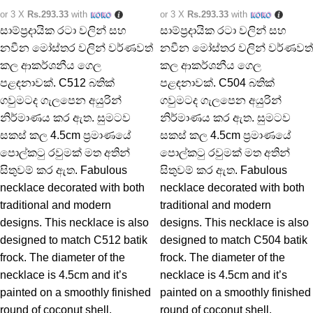
or 3 X
Rs.293.33
with
or 3 X
Rs.293.33
with
සාම්ප්‍රදායික රටා වලින් සහ
සාම්ප්‍රදායික රටා වලින් සහ
නවීන මෝස්තර වලින් වර්ණවත්
නවීන මෝස්තර වලින් වර්ණවත්
කල ආකර්ශනීය ගෙල
කල ආකර්ශනීය ගෙල
පළඳනාවක්. C512 බතික්
පළඳනාවක්. C504 බතික්
ගවුමටද ගැලපෙන අයුරින්
ගවුමටද ගැලපෙන අයුරින්
නිර්මාණය කර ඇත. සුමටව
නිර්මාණය කර ඇත. සුමටව
සකස් කල 4.5cm ප්‍රමාණයේ
සකස් කල 4.5cm ප්‍රමාණයේ
පොල්කටු රවුමක් මත අතින්
පොල්කටු රවුමක් මත අතින්
සිතුවම් කර ඇත. Fabulous
සිතුවම් කර ඇත. Fabulous
necklace decorated with both
necklace decorated with both
traditional and modern
traditional and modern
designs. This necklace is also
designs. This necklace is also
designed to match C512 batik
designed to match C504 batik
frock. The diameter of the
frock. The diameter of the
necklace is 4.5cm and it’s
necklace is 4.5cm and it’s
painted on a smoothly finished
painted on a smoothly finished
round of coconut shell.
round of coconut shell.