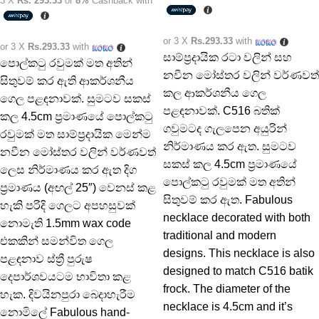
3 X
Rs. 293.33
or
8%
Cashback with
or 3 X
Rs.293.33
with
or 3 X
Rs.293.33
with
සාම්ප්‍රදායික රටා වලින් සහ
පොල්කටු රවුමක් මත අතින්
නවීන මෝස්තර වලින් වර්ණවත්
සිතුවම් කර ඇති ආකර්ශනීය
කල ආකර්ශනීය ගෙල
ගෙල පළඳනාවක්. සුමටව සකස්
පළඳනාවක්. C516 බතික්
කල 4.5cm ප්‍රමාණයේ පොල්කටු
ගවුමටද ගැලපෙන අයුරින්
රවුමක් මත සාම්ප්‍රදායික මෙන්ම
නිර්මාණය කර ඇත. සුමටව
නවීන මෝස්තර වලින් වර්ණවත්
සකස් කල 4.5cm ප්‍රමාණයේ
ලෙස නිර්මාණය කර ඇත දිග
පොල්කටු රවුමක් මත අතින්
ප්‍රමාණය (අඟල් 25″) වෙනස් කළ
සිතුවම් කර ඇත. Fabulous
හැකි පරිදි ගෙලට අපහසුවක්
necklace decorated with both
නොමැති 1.5mm wax code
traditional and modern
එකකින් සමන්විත ගෙල
designs. This necklace is also
පළඳනාව ස්ත්‍රී පුරුෂ
designed to match C516 batik
දෙපාර්ශවයටම භාවිතා කළ
frock. The diameter of the
හැක. දිවයිනපුරා බෙදාහැරීම
necklace is 4.5cm and it’s
නොමිලේ Fabulous hand-