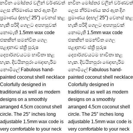
නවීන මෝස්තර වලින් වර්ණවත්
නවීන මෝස්තර වලින් වර්ණවත්
ලෙස නිර්මාණය කර ඇත දිග
ලෙස නිර්මාණය කර ඇත දිග
ප්‍රමාණය (අඟල් 25″) වෙනස් කළ
ප්‍රමාණය (අඟල් 25″) වෙනස් කළ
හැකි පරිදි ගෙලට අපහසුවක්
හැකි පරිදි ගෙලට අපහසුවක්
නොමැති 1.5mm wax code
නොමැති 1.5mm wax code
එකකින් සමන්විත ගෙල
එකකින් සමන්විත ගෙල
පළඳනාව ස්ත්‍රී පුරුෂ
පළඳනාව ස්ත්‍රී පුරුෂ
දෙපාර්ශවයටම භාවිතා කළ
දෙපාර්ශවයටම භාවිතා කළ
හැක. දිවයිනපුරා බෙදාහැරීම
හැක. දිවයිනපුරා බෙදාහැරීම
නොමිලේ Fabulous hand-
නොමිලේ Fabulous hand-
painted coconut shell necklace
painted coconut shell necklace
Colorfully designed in
Colorfully designed in
traditional as well as modern
traditional as well as modern
designs on a smoothly
designs on a smoothly
arranged 4.5cm coconut shell
arranged 4.5cm coconut shell
circle. The 25″ inches long
circle. The 25″ inches long
adjustable 1.5mm wax code is
adjustable 1.5mm wax code is
very comfortable to your neck
very comfortable to your neck