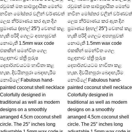
රවුමක් මත සාම්ප්‍රදායික මෙන්ම
රවුමක් මත සාම්ප්‍රදායික මෙන්ම
නවීන මෝස්තර වලින් වර්ණවත්
නවීන මෝස්තර වලින් වර්ණවත්
ලෙස නිර්මාණය කර ඇත දිග
ලෙස නිර්මාණය කර ඇත දිග
ප්‍රමාණය (අඟල් 25″) වෙනස් කළ
ප්‍රමාණය (අඟල් 25″) වෙනස් කළ
හැකි පරිදි ගෙලට අපහසුවක්
හැකි පරිදි ගෙලට අපහසුවක්
නොමැති 1.5mm wax code
නොමැති 1.5mm wax code
එකකින් සමන්විත ගෙල
එකකින් සමන්විත ගෙල
පළඳනාව ස්ත්‍රී පුරුෂ
පළඳනාව ස්ත්‍රී පුරුෂ
දෙපාර්ශවයටම භාවිතා කළ
දෙපාර්ශවයටම භාවිතා කළ
හැක. දිවයිනපුරා බෙදාහැරීම
හැක. දිවයිනපුරා බෙදාහැරීම
නොමිලේ Fabulous hand-
නොමිලේ Fabulous hand-
painted coconut shell necklace
painted coconut shell necklace
Colorfully designed in
Colorfully designed in
traditional as well as modern
traditional as well as modern
designs on a smoothly
designs on a smoothly
arranged 4.5cm coconut shell
arranged 4.5cm coconut shell
circle. The 25″ inches long
circle. The 25″ inches long
adjustable 1.5mm wax code is
adjustable 1.5mm wax code is