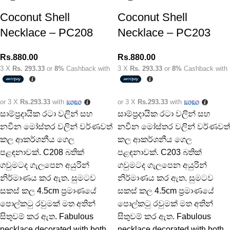
Coconut Shell
Coconut Shell
Necklace – PC208
Necklace – PC203
Rs.
880.00
Rs.
880.00
3 X
Rs. 293.33
or
8%
Cashback with
3 X
Rs. 293.33
or
8%
Cashback with
or 3 X
Rs.293.33
with
or 3 X
Rs.293.33
with
සාම්ප්‍රදායික රටා වලින් සහ
සාම්ප්‍රදායික රටා වලින් සහ
නවීන මෝස්තර වලින් වර්ණවත්
නවීන මෝස්තර වලින් වර්ණවත්
කල ආකර්ශනීය ගෙල
කල ආකර්ශනීය ගෙල
පළඳනාවක්. C208 බතික්
පළඳනාවක්. C203 බතික්
ගවුමටද ගැලපෙන අයුරින්
ගවුමටද ගැලපෙන අයුරින්
නිර්මාණය කර ඇත. සුමටව
නිර්මාණය කර ඇත. සුමටව
සකස් කල 4.5cm ප්‍රමාණයේ
සකස් කල 4.5cm ප්‍රමාණයේ
පොල්කටු රවුමක් මත අතින්
පොල්කටු රවුමක් මත අතින්
සිතුවම් කර ඇත. Fabulous
සිතුවම් කර ඇත. Fabulous
necklace decorated with both
necklace decorated with both