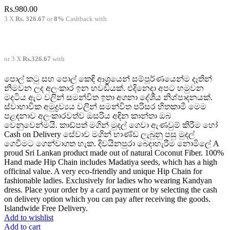
Rs.
980.00
3 X
Rs. 326.67
or
8%
Cashback with
or 3 X
Rs.326.67
with
පොල් කටු සහ පොල් කෙඳි ආශ්‍රයෙන් සම්පූර්ණයෙන්ම දෑතින්
නිමවන ලද අලංකාර ඉන හවඩියක්. එදිනෙදා අපට හමුවන
මදටිය ඇට වලින් සමන්විත ඉතා අගනා දේශීය නිශ්පාදනයක්.
ස්වාභාවික අමුද්‍රව්‍යය වලින් සමන්විත පරිසර හිතකාමී මෙම
පළඳනාව අලංකාරවත්ව ඔසරිය අඳින කාන්තා ඔබ
වෙනුවෙන්මයි. කාඩ්පත් මගින් මුදල් ගෙවා ඇණවුම් කිරීම හෝ
Cash on Delivery සේවාව මගින් භාණ්ඩ ලැබුනු පසු මුදල්
ගෙවීමට ගෙන්වාගත හැක. දිවයිනපුරා බෙදාහැරීම නොමිලේ A
proud Sri Lankan product made out of natural Coconut Fiber. 100%
Hand made Hip Chain includes Madatiya seeds, which has a high
officinal value. A very eco-friendly and unique Hip Chain for
fashionable ladies. Exclusively for ladies who wearing Kandyan
dress. Place your order by a card payment or by selecting the cash
on delivery option which you can pay after receiving the goods.
Islandwide Free Delivery.
Add to wishlist
Add to cart