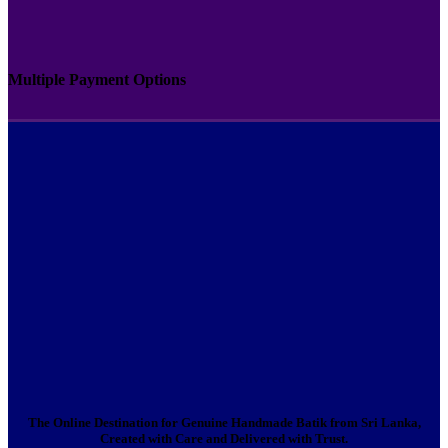
Multiple Payment Options
The Online Destination for Genuine Handmade Batik from Sri Lanka,
Created with Care and Delivered with Trust.