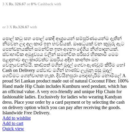
3 X
Rs. 326.67
or
8%
Cashback with
or 3 X
Rs.326.67
with
පොල් කටු සහ පොල් කෙඳි ආශ්‍රයෙන් සම්පූර්ණයෙන්ම දෑතින්
නිමවන ලද අලංකාර ඉන හවඩියක්. ඖෂධයක් වන කුඹුරු ඇට
පෙන්ඩනයකින් සමන්විත ඉතා අගනා දේශීය නිශ්පාදනයක්.
ස්වාභාවික අමුද්‍රව්‍යය වලින් සමන්විත පරිසර හිතකාමී මෙම
පළඳනාව අලංකාරවත්ව ඔසරිය අඳින කාන්තා ඔබ
වෙනුවෙන්මයි. කාඩ්පත් මගින් මුදල් ගෙවා ඇණවුම් කිරීම හෝ
Cash on Delivery සේවාව මගින් භාණ්ඩ ලැබුනු පසු මුදල්
ගෙවීමට ගෙන්වාගත හැක. දිවයිනපුරා බෙදාහැරීම නොමිලේ A
proud Sri Lankan product made out of natural Coconut Fiber. 100%
Hand made Hip Chain includes Kumburu seed pendant, which has
an officinal value. A very eco-friendly and unique Hip Chain for
fashionable ladies. Exclusively for ladies who wearing Kandyan
dress. Place your order by a card payment or by selecting the cash
on delivery option which you can pay after receiving the goods.
Islandwide Free Delivery.
Add to wishlist
Add to cart
Quick view