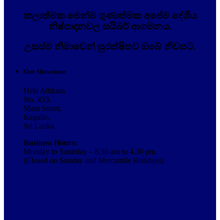
කලාත්මක මෙන්ම ගුණාත්මක අපේම දේශීය
නිෂ්පාදනවල සයිබර් ආගමනය.
උසස්ම නිමාවෙන් සුරක්ෂිතව ඔබේ නිවසට.
Our Showroom
Hela Athkam
No. 453,
Main Street,
Kegalle,
Sri Lanka.
Business Hours:
Monday to Saturday – 8.30 am to 4.30 pm
(Closed on Sunday and Mercantile Holidays)