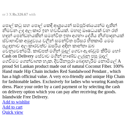
or 3 X
Rs.326.67
with
පොල් කටු සහ පොල් කෙඳි ආශ්‍රයෙන් සම්පූර්ණයෙන්ම දෑතින්
නිමවන ලද අලංකාර ඉන හවඩියක්. මහඟු ඖෂධයක් වන රත්
හඳුන් පෙන්ඩනයකින් සමන්විත ඉතා අගනා දේශීය නිශ්පාදනයක්
ස්වාභාවික අමුද්‍රව්‍යය වලින් සමන්විත පරිසර හිතකාමී මෙම
පළඳනාව අලංකාරවත්ව ඔසරිය අඳින කාන්තා ඔබ
වෙනුවෙන්මයි. කාඩ්පත් මගින් මුදල් ගෙවා ඇණවුම් කිරීම හෝ
Cash on Delivery සේවාව මගින් භාණ්ඩ ලැබුනු පසු මුදල්
ගෙවීමට ගෙන්වාගත හැක. දිවයිනපුරා බෙදාහැරීම නොමිලේ A
proud Sri Lankan product made out of natural Coconut Fiber. 100%
Hand made Hip Chain includes Red Sandalwood Pendant , which
has a high officinal value. A very eco-friendly and unique Hip Chain
for fashionable ladies. Exclusively for ladies who wearing Kandyan
dress. Place your order by a card payment or by selecting the cash
on delivery option which you can pay after receiving the goods.
Islandwide Free Delivery.
Add to wishlist
Add to cart
Quick view