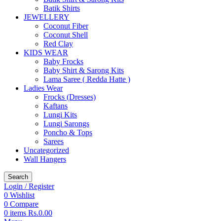
Batik Shirts
JEWELLERY
Coconut Fiber
Coconut Shell
Red Clay
KIDS WEAR
Baby Frocks
Baby Shirt & Sarong Kits
Lama Saree ( Redda Hatte )
Ladies Wear
Frocks (Dresses)
Kaftans
Lungi Kits
Lungi Sarongs
Poncho & Tops
Sarees
Uncategorized
Wall Hangers
Search
Login / Register
0
Wishlist
0
Compare
0
items
Rs.
0.00