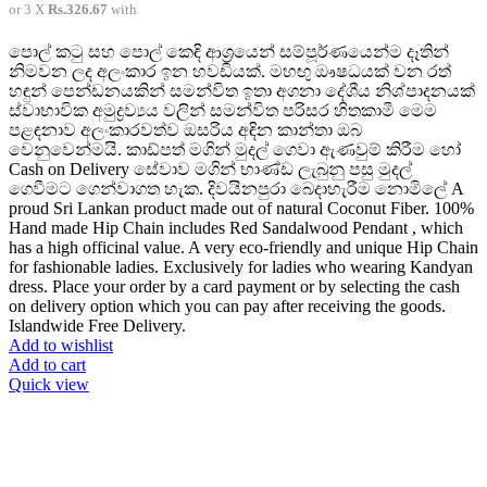
or 3 X
Rs.326.67
with
පොල් කටු සහ පොල් කෙඳි ආශ්‍රයෙන් සම්පූර්ණයෙන්ම දෑතින්
නිමවන ලද අලංකාර ඉන හවඩියක්. මහඟු ඖෂධයක් වන රත්
හඳුන් පෙන්ඩනයකින් සමන්විත ඉතා අගනා දේශීය නිශ්පාදනයක්
ස්වාභාවික අමුද්‍රව්‍යය වලින් සමන්විත පරිසර හිතකාමී මෙම
පළඳනාව අලංකාරවත්ව ඔසරිය අඳින කාන්තා ඔබ
වෙනුවෙන්මයි. කාඩ්පත් මගින් මුදල් ගෙවා ඇණවුම් කිරීම හෝ
Cash on Delivery සේවාව මගින් භාණ්ඩ ලැබුනු පසු මුදල්
ගෙවීමට ගෙන්වාගත හැක. දිවයිනපුරා බෙදාහැරීම නොමිලේ A
proud Sri Lankan product made out of natural Coconut Fiber. 100%
Hand made Hip Chain includes Red Sandalwood Pendant , which
has a high officinal value. A very eco-friendly and unique Hip Chain
for fashionable ladies. Exclusively for ladies who wearing Kandyan
dress. Place your order by a card payment or by selecting the cash
on delivery option which you can pay after receiving the goods.
Islandwide Free Delivery.
Add to wishlist
Add to cart
Quick view