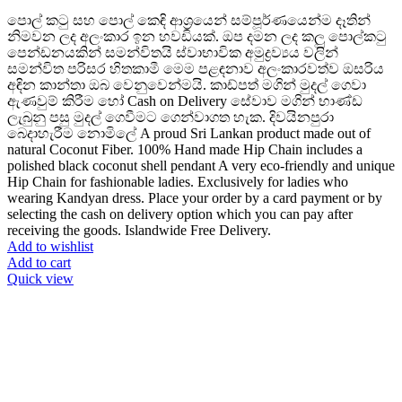
පොල් කටු සහ පොල් කෙඳි ආශ්‍රයෙන් සම්පූර්ණයෙන්ම දෑතින්
නිමවන ලද අලංකාර ඉන හවඩියක්. ඔප දමන ලද කලු පොල්කටු
පෙන්ඩනයකින් සමන්විතයි ස්වාභාවික අමුද්‍රව්‍යය වලින්
සමන්විත පරිසර හිතකාමී මෙම පළඳනාව අලංකාරවත්ව ඔසරිය
අඳින කාන්තා ඔබ වෙනුවෙන්මයි. කාඩ්පත් මගින් මුදල් ගෙවා
ඇණවුම් කිරීම හෝ Cash on Delivery සේවාව මගින් භාණ්ඩ
ලැබුනු පසු මුදල් ගෙවීමට ගෙන්වාගත හැක. දිවයිනපුරා
බෙදාහැරීම නොමිලේ A proud Sri Lankan product made out of
natural Coconut Fiber. 100% Hand made Hip Chain includes a
polished black coconut shell pendant A very eco-friendly and unique
Hip Chain for fashionable ladies. Exclusively for ladies who
wearing Kandyan dress. Place your order by a card payment or by
selecting the cash on delivery option which you can pay after
receiving the goods. Islandwide Free Delivery.
Add to wishlist
Add to cart
Quick view