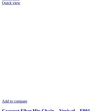
Quick view
Add to compare
Coconut Fiber Hip Chain – Veniwel – F801