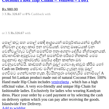
Rs.
980.00
3 X
Rs. 326.67
or
8%
Cashback with
or 3 X
Rs.326.67
with
පොල් කටු සහ පොල් කෙඳි ආශ්‍රයෙන් සම්පූර්ණයෙන්ම දෑතින්
නිමවන ලද අලංකාර ඉන හවඩියක්. මහඟු ඖෂධයක් වන
වෙනිවැල්ගැට වලින් සමන්විත ඉතා අගනා දේශීය නිශ්පාදනයක්.
ස්වාභාවික අමුද්‍රව්‍යය වලින් සමන්විත පරිසර හිතකාමී මෙම
පළඳනාව අලංකාරවත්ව ඔසරිය අඳින කාන්තා ඔබ
වෙනුවෙන්මයි. කාඩ්පත් මගින් මුදල් ගෙවා ඇණවුම් කිරීම හෝ
Cash on Delivery සේවාව මගින් භාණ්ඩ ලැබුනු පසු මුදල්
ගෙවීමට ගෙන්වාගත හැක. දිවයිනපුරා බෙදාහැරීම නොමිලේ A
proud Sri Lankan product made out of natural Coconut Fiber. 100%
Hand made Hip Chain includes
venivelgeta
, which has a high
officinal value. A very eco-friendly and unique Hip Chain for
fashionable ladies. Exclusively for ladies who wearing Kandyan
dress. Place your order by a card payment or by selecting the cash
on delivery option which you can pay after receiving the goods.
Islandwide Free Delivery.
Add to wishlist