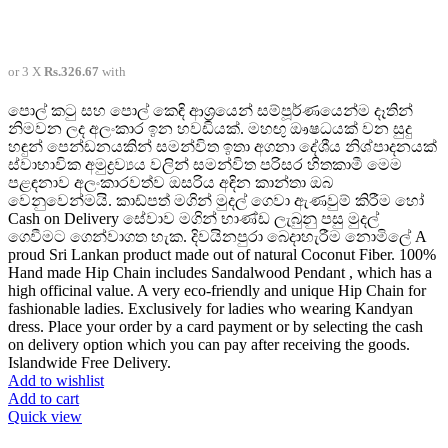
or 3 X
Rs.326.67
with
පොල් කටු සහ පොල් කෙඳි ආශ්‍රයෙන් සම්පූර්ණයෙන්ම දෑතින්
නිමවන ලද අලංකාර ඉන හවඩියක්. මහඟු ඖෂධයක් වන සුදු
හඳුන් පෙන්ඩනයකින් සමන්විත ඉතා අගනා දේශීය නිශ්පාදනයක්
ස්වාභාවික අමුද්‍රව්‍යය වලින් සමන්විත පරිසර හිතකාමී මෙම
පළඳනාව අලංකාරවත්ව ඔසරිය අඳින කාන්තා ඔබ
වෙනුවෙන්මයි. කාඩ්පත් මගින් මුදල් ගෙවා ඇණවුම් කිරීම හෝ
Cash on Delivery සේවාව මගින් භාණ්ඩ ලැබුනු පසු මුදල්
ගෙවීමට ගෙන්වාගත හැක. දිවයිනපුරා බෙදාහැරීම නොමිලේ A
proud Sri Lankan product made out of natural Coconut Fiber. 100%
Hand made Hip Chain includes Sandalwood Pendant , which has a
high officinal value. A very eco-friendly and unique Hip Chain for
fashionable ladies. Exclusively for ladies who wearing Kandyan
dress. Place your order by a card payment or by selecting the cash
on delivery option which you can pay after receiving the goods.
Islandwide Free Delivery.
Add to wishlist
Add to cart
Quick view