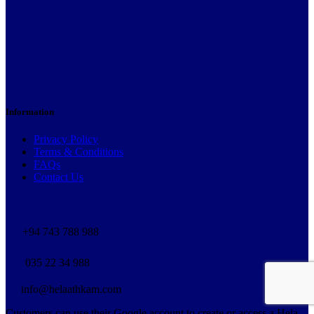
Information
Privacy Policy
Terms & Conditions
FAQs
Contact Us
+94 743 788 988
035 22 34 988
info@helaathkam.com
Customers can use their Google account to create or access a Hela