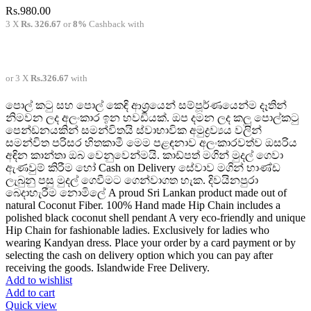
Rs.
980.00
3 X
Rs. 326.67
or
8%
Cashback with
or 3 X
Rs.326.67
with
පොල් කටු සහ පොල් කෙඳි ආශ්‍රයෙන් සම්පූර්ණයෙන්ම දෑතින්
නිමවන ලද අලංකාර ඉන හවඩියක්. ඔප දමන ලද කලු පොල්කටු
පෙන්ඩනයකින් සමන්විතයි ස්වාභාවික අමුද්‍රව්‍යය වලින්
සමන්විත පරිසර හිතකාමී මෙම පළඳනාව අලංකාරවත්ව ඔසරිය
අඳින කාන්තා ඔබ වෙනුවෙන්මයි. කාඩ්පත් මගින් මුදල් ගෙවා
ඇණවුම් කිරීම හෝ Cash on Delivery සේවාව මගින් භාණ්ඩ
ලැබුනු පසු මුදල් ගෙවීමට ගෙන්වාගත හැක. දිවයිනපුරා
බෙදාහැරීම නොමිලේ A proud Sri Lankan product made out of
natural Coconut Fiber. 100% Hand made Hip Chain includes a
polished black coconut shell pendant A very eco-friendly and unique
Hip Chain for fashionable ladies. Exclusively for ladies who
wearing Kandyan dress. Place your order by a card payment or by
selecting the cash on delivery option which you can pay after
receiving the goods. Islandwide Free Delivery.
Add to wishlist
Add to cart
Quick view