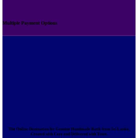
Multiple Payment Options
The Online Destination for Genuine Handmade Batik from Sri Lanka,
Created with Care and Delivered with Trust.