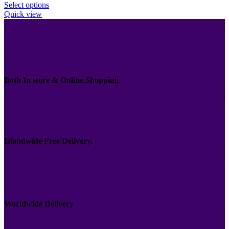
Select options
Quick view
Both In store & Online Shopping
Islandwide Free Delivery.
Worldwide Delivery