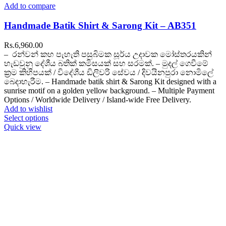
Add to compare
Handmade Batik Shirt & Sarong Kit – AB351
Rs.
6,960.00
– රන්වන් කහ පැහැති පසුබිමක සූර්ය උදාවක මෝස්තරයකින්
හැඩවුනු දේශීය බතික් කමිසයක් සහ සරමක්. – මුදල් ගෙවීමේ
ක්‍රම කිහිපයක් / විදේශීය ඩිලිවරි සේවය / දිවයිනපුරා නොමිලේ
බෙදාහැරීම. – Handmade batik shirt & Sarong Kit designed with a
sunrise motif on a golden yellow background. – Multiple Payment
Options / Worldwide Delivery / Island-wide Free Delivery.
Add to wishlist
Select options
Quick view