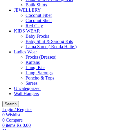
Batik Shirts
JEWELLERY
Coconut Fiber
Coconut Shell
Red Clay
KIDS WEAR
Baby Frocks
Baby Shirt & Sarong Kits
Lama Saree ( Redda Hatte )
Ladies Wear
Frocks (Dresses)
Kaftans
Lungi Kits
Lungi Sarongs
Poncho & Tops
Sarees
Uncategorized
Wall Hangers
Search
Login / Register
0
Wishlist
0
Compare
0
items
Rs.
0.00