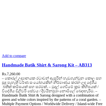
Add to compare
Handmade Batik Shirt & Sarong Kit – AB313
Rs.
7,260.00
– කොරල් උද්‍යානයක රටාවන් ඇසුරින් හැඩගැන්වුන කොල සහ
සුදු පැහැති වර්ණ සංයෝගයකින් නිර්මාණය කරන ලද දේශීය
බතික් කමිසයක් සහ සරමක්. – මුදල් ගෙවීමේ ක්‍රම කිහිපයක් /
විදේශීය ඩිලිවරි සේවය / දිවයිනපුරා නොමිලේ බෙදාහැරීම. –
Handmade Batik Shirt & Sarong designed with a combination of
green and white colors inspired by the patterns of a coral garden. –
Multiple Payment Options / Worldwide Delivery / Island-wide Free