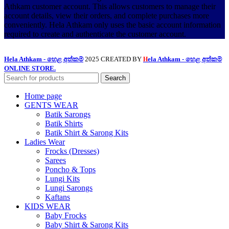
Athkam customer account. This allows customers to manage their
account details, view their orders, and complete purchases more
conveniently. Hela Athkam only uses the basic account information
required to create and authenticate the customer account.
Hela Athkam - හෙළ අත්කම්
2025 CREATED BY
ela Athkam - හෙළ අත්කම්
H
ONLINE STORE.
Search
Home page
GENTS WEAR
Batik Sarongs
Batik Shirts
Batik Shirt & Sarong Kits
Ladies Wear
Frocks (Dresses)
Sarees
Poncho & Tops
Lungi Kits
Lungi Sarongs
Kaftans
KIDS WEAR
Baby Frocks
Baby Shirt & Sarong Kits