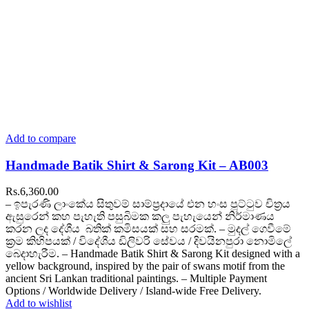
Add to compare
Handmade Batik Shirt & Sarong Kit – AB003
Rs.
6,360.00
– ඉපැරණි ලාංකේය සිතුවම් සාම්ප්‍රදායේ එන හංස පූට්ටුව චිත්‍රය
ඇසුරෙන් කහ පැහැති පසුබිමක කලු පැහැයෙන් නිර්මාණය
කරන ලද දේශීය බතික් කමිසයක් සහ සරමක්. – මුදල් ගෙවීමේ
ක්‍රම කිහිපයක් / විදේශීය ඩිලිවරි සේවය / දිවයිනපුරා නොමිලේ
බෙදාහැරීම. – Handmade Batik Shirt & Sarong Kit designed with a
yellow background, inspired by the pair of swans motif from the
ancient Sri Lankan traditional paintings. – Multiple Payment
Options / Worldwide Delivery / Island-wide Free Delivery.
Add to wishlist