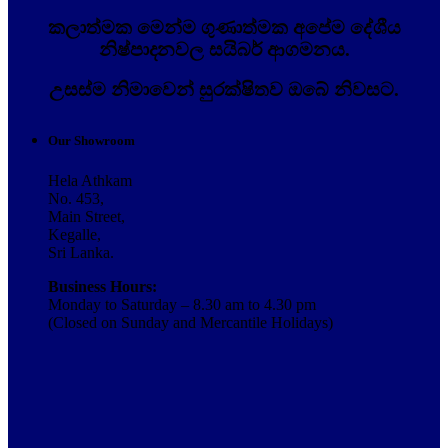
කලාත්මක මෙන්ම ගුණාත්මක අපේම දේශීය
නිෂ්පාදනවල සයිබර් ආගමනය.
උසස්ම නිමාවෙන් සුරක්ෂිතව ඔබේ නිවසට.
Our Showroom
Hela Athkam
No. 453,
Main Street,
Kegalle,
Sri Lanka.
Business Hours:
Monday to Saturday – 8.30 am to 4.30 pm
(Closed on Sunday and Mercantile Holidays)