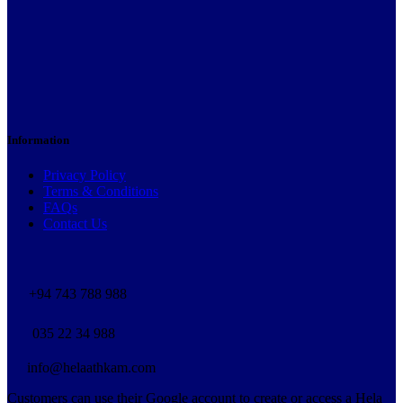
Information
Privacy Policy
Terms & Conditions
FAQs
Contact Us
+94 743 788 988
035 22 34 988
info@helaathkam.com
Customers can use their Google account to create or access a Hela