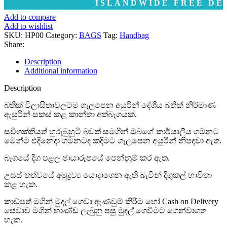
ISLANDWIDE FREE DELIVERY
Add to compare
Add to wishlist
SKU:
HP00
Category:
BAGS
Tag:
Handbag
Share:
Description
Additional information
Description
බතික් විලාසිතාවලටම ගැලපෙන අයුරින් දේශීය බතික් නිර්මාණ
ඇසුරින් සකස් කළ කාන්තා අත්බෑගයක්.
සවිශක්තියත් හුරුබුහුටි බවත් සමගින් ඔබගේ කාර්යාලීය ගමනට
මෙන්ම එදිනෙදා ගමනටද කදිමට ගැලපෙන අයුරින් නිපදවා ඇත.
බෑගයේ දිග පළල ඡායාරූපයේ පෙන්නුම් කර ඇත.
උසස් තත්වයේ අමුද්‍රව්‍ය යොදාගෙන ඇති බැවින් දිගුකල් භාවිතා
කළ හැක.
කාඩ්පත් මගින් මුදල් ගෙවා ඇණවුම් කිරීම හෝ Cash on Delivery
සේවාව මගින් භාණ්ඩ ලැබුනු පසු මුදල් ගෙවීමට ගෙන්වාගත
හැක.