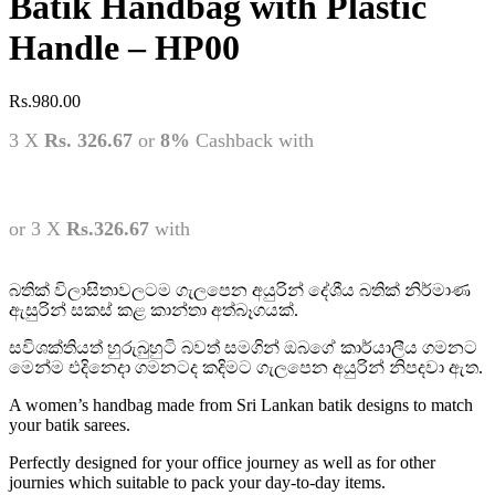
Batik Handbag with Plastic
Handle – HP00
Rs.
980.00
3 X
Rs. 326.67
or
8%
Cashback with
or 3 X
Rs.326.67
with
බතික් විලාසිතාවලටම ගැලපෙන අයුරින් දේශීය බතික් නිර්මාණ
ඇසුරින් සකස් කළ කාන්තා අත්බෑගයක්.
සවිශක්තියත් හුරුබුහුටි බවත් සමගින් ඔබගේ කාර්යාලීය ගමනට
මෙන්ම එදිනෙදා ගමනටද කදිමට ගැලපෙන අයුරින් නිපදවා ඇත.
A women’s handbag made from Sri Lankan batik designs to match
your batik sarees.
Perfectly designed for your office journey as well as for other
journies which suitable to pack your day-to-day items.