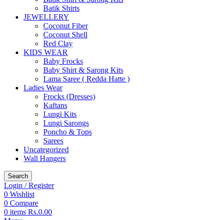
Batik Shirts
JEWELLERY
Coconut Fiber
Coconut Shell
Red Clay
KIDS WEAR
Baby Frocks
Baby Shirt & Sarong Kits
Lama Saree ( Redda Hatte )
Ladies Wear
Frocks (Dresses)
Kaftans
Lungi Kits
Lungi Sarongs
Poncho & Tops
Sarees
Uncategorized
Wall Hangers
Search
Login / Register
0
Wishlist
0
Compare
0
items
Rs.
0.00