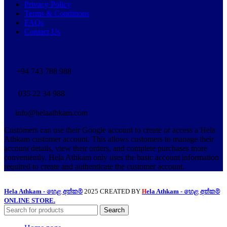
Privacy Policy
Terms & Conditions
FAQs
Contact Us
+94 743 788 988
035 22 34 988
info@helaathkam.com
Customers can use their Google account to create or access a Hela
Athkam customer account. This allows customers to manage their
account details, view their orders, and complete purchases more
conveniently. Hela Athkam only uses the basic account information
required to create and authenticate the customer account.
Hela Athkam - හෙළ අත්කම්
2025 CREATED BY
ela Athkam - හෙළ අත්කම්
H
ONLINE STORE.
Search