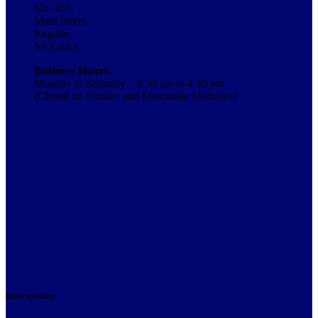
No. 453,
Main Street,
Kegalle,
Sri Lanka.
Business Hours:
Monday to Saturday – 8.30 am to 4.30 pm
(Closed on Sunday and Mercantile Holidays)
Information