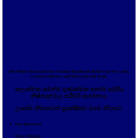
The Online Destination for Genuine Handmade Batik from Sri Lanka,
Created with Care and Delivered with Trust.
කලාත්මක මෙන්ම ගුණාත්මක අපේම දේශීය
නිෂ්පාදනවල සයිබර් ආගමනය.
උසස්ම නිමාවෙන් සුරක්ෂිතව ඔබේ නිවසට.
Our Showroom
Hela Athkam