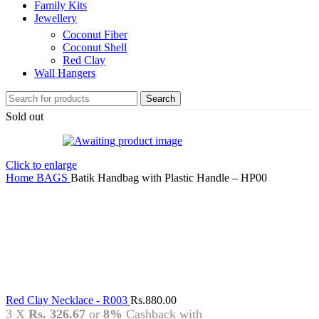
Family Kits
Jewellery
Coconut Fiber
Coconut Shell
Red Clay
Wall Hangers
Search
Sold out
Click to enlarge
Home
BAGS
Batik Handbag with Plastic Handle – HP00
Red Clay Necklace - R003
Rs.
880.00
3 X
Rs. 326.67
or
8%
Cashback with