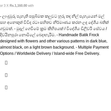
or 3 X
Rs.1,160.00
with
- ලා දුඹුරු පැහැති පසුබිමක කලුවට හුරු තද නිල් පැහැයෙන් මල්
සහ අනෙකුත් විවිද රටා සහිතව නිර්මාණය කරන ලද දේශීය බතික්
ගවුමක්. - මුදල් ගෙවීමේ ක්‍රම කිහිපයක් / විදේශීය ඩිලිවරි සේවය /
දිවයිනපුරා නොමිලේ බෙදාහැරීම. - Handmade Batik Frock
designed with flowers and other various patterns in dark blue,
almost black, on a light brown background. - Multiple Payment
Options / Worldwide Delivery / Island-wide Free Delivery.