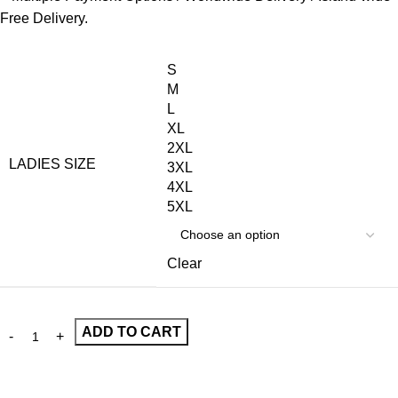
Free Delivery.
S
M
L
XL
2XL
LADIES SIZE
3XL
4XL
5XL
Clear
ADD TO CART