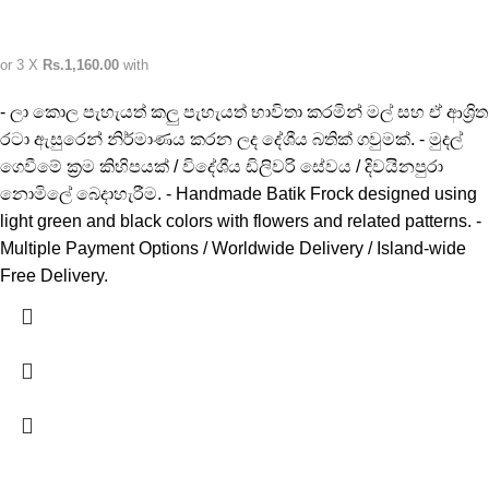
or 3 X
Rs.1,160.00
with
- ලා කොල පැහැයත් කලු පැහැයත් භාවිතා කරමින් මල් සහ ඒ ආශ්‍රිත
රටා ඇසුරෙන් නිර්මාණය කරන ලද දේශීය බතික් ගවුමක්. - මුදල්
ගෙවීමේ ක්‍රම කිහිපයක් / විදේශීය ඩිලිවරි සේවය / දිවයිනපුරා
නොමිලේ බෙදාහැරීම. - Handmade Batik Frock designed using
light green and black colors with flowers and related patterns. -
Multiple Payment Options / Worldwide Delivery / Island-wide
Free Delivery.