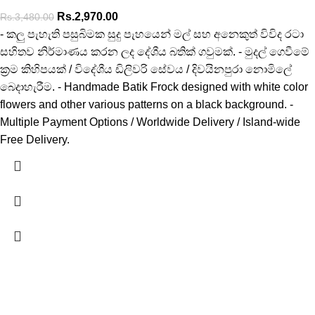
Rs.
2,970.00
Rs.
3,480.00
- කලු පැහැති පසුබිමක සුදු පැහයෙන් මල් සහ අනෙකුත් විවිද රටා
සහිතව නිර්මාණය කරන ලද දේශීය බතික් ගවුමක්. - මුදල් ගෙවීමේ
ක්‍රම කිහිපයක් / විදේශීය ඩිලිවරි සේවය / දිවයිනපුරා නොමිලේ
බෙදාහැරීම. - Handmade Batik Frock designed with white color
flowers and other various patterns on a black background. -
Multiple Payment Options / Worldwide Delivery / Island-wide
Free Delivery.