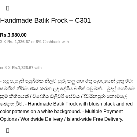
Handmade Batik Frock – C301
Rs.
3,980.00
3 X
Rs. 1,326.67
or
8%
Cashback with
or 3 X
Rs.1,326.67
with
- සුදු පැහැති පසුබිමක නිලට හුරු කලු සහ රතු පැහැයෙන් යුතු රටා
සමගින් නිර්මාණය කරන ලද දේශීය බතික් ගවුමක්. - මුදල් ගෙවීමේ
ක්‍රම කිහිපයක් / විදේශීය ඩිලිවරි සේවය / දිවයිනපුරා නොමිලේ
බෙදාහැරීම. - Handmade Batik Frock with bluish black and red
color patterns on a white background. - Multiple Payment
Options / Worldwide Delivery / Island-wide Free Delivery.