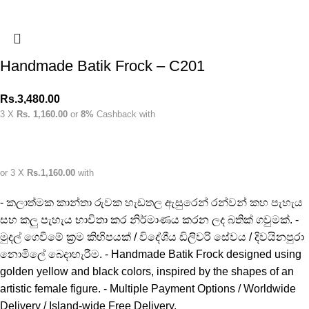
Handmade Batik Frock – C201
Rs.
3,480.00
3 X
Rs. 1,160.00
or
8%
Cashback with
or 3 X
Rs.1,160.00
with
- කලාත්මක කාන්තා රුවක හැඩතල ඇසුරෙන් රන්වන් කහ පැහැය
සහ කලු පැහැය භාවිතා කර නිර්මාණය කරන ලද බතික් ගවුමක්. -
මුදල් ගෙවීමේ ක්‍රම කිහිපයක් / විදේශීය ඩිලිවරි සේවය / දිවයිනපුරා
නොමිලේ බෙදාහැරීම. - Handmade Batik Frock designed using
golden yellow and black colors, inspired by the shapes of an
artistic female figure. - Multiple Payment Options / Worldwide
Delivery / Island-wide Free Delivery.