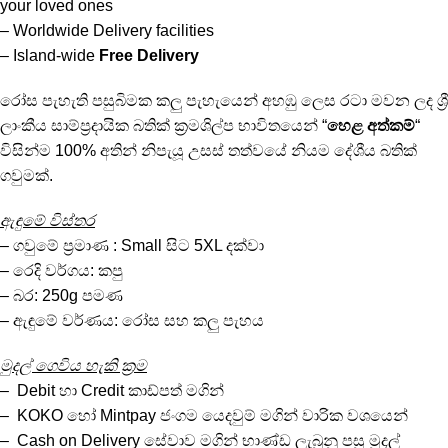
your loved ones
– Worldwide Delivery facilities
– Island-wide
Free Delivery
රෝස පැහැති පසුබිමක කලු පැහැයෙන් අහඹු ලෙස රටා මවන ලද ශ්‍රී
ලාංකීය සාම්ප්‍රදායික බතික් ක්‍රමශිල්ප භාවිතයෙන් “
හෙළ අත්කම්
“
විසින්ම 100% අතින් නිපැයූ උසස් තත්වයේ නියම දේශීය බතික්
ගවුමක්.
ඇඳුමේ විස්තර
– ගවුමේ ප්‍රමාණ : Small සිට 5XL දක්වා
– රෙදි වර්ගය: කපු
– බර: 250g පමණ
– ඇඳුමේ වර්ණය: රෝස සහ කලු පැහය
මුදල් ගෙවිය හැකි ක්‍රම
– Debit හා Credit කාඩ්පත් මගින්
– KOKO හෝ Mintpay ජංගම යෙදවුම් මගින් වාරික වශයෙන්
– Cash on Delivery සේවාව මගින් භාණ්ඩ ලැබුනු පසු මුදල්