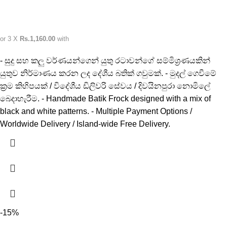
or 3 X
Rs.1,160.00
with
- සුදු සහ කලු වර්ණයන්ගෙන් යුතු රටාවන්ගේ සම්මිශ්‍රණයකින්
යුතුව නිර්මාණය කරන ලද දේශීය බතික් ගවුමක්. - මුදල් ගෙවීමේ
ක්‍රම කිහිපයක් / විදේශීය ඩිලිවරි සේවය / දිවයිනපුරා නොමිලේ
බෙදාහැරීම. - Handmade Batik Frock designed with a mix of
black and white patterns. - Multiple Payment Options /
Worldwide Delivery / Island-wide Free Delivery.
-15%