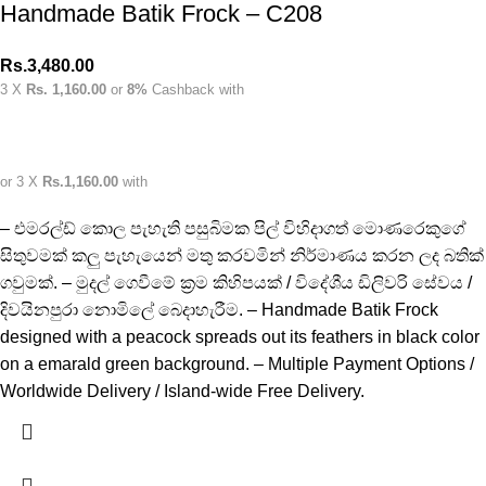
Handmade Batik Frock – C208
Rs.
3,480.00
3 X
Rs. 1,160.00
or
8%
Cashback with
or 3 X
Rs.1,160.00
with
– එමරල්ඩ් කොල පැහැති පසුබිමක පිල් විහිදාගත් මොණරෙකුගේ
සිතුවමක් කලු පැහැයෙන් මතු කරවමින් නිර්මාණය කරන ලද බතික්
ගවුමක්. – මුදල් ගෙවීමේ ක්‍රම කිහිපයක් / විදේශීය ඩිලිවරි සේවය /
දිවයිනපුරා නොමිලේ බෙදාහැරීම. – Handmade Batik Frock
designed with a peacock spreads out its feathers in black color
on a emarald green background. – Multiple Payment Options /
Worldwide Delivery / Island-wide Free Delivery.