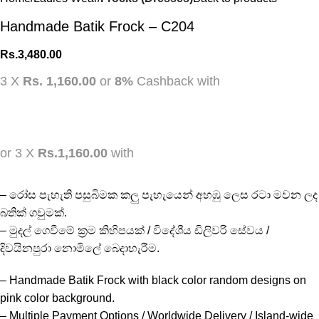
Handmade Batik Frock – C204
Rs.
3,480.00
3 X
Rs. 1,160.00
or
8%
Cashback with
or 3 X
Rs.1,160.00
with
– රෝස පැහැති පසුබිමක කලු පැහැයෙන් අහඹු ලෙස රටා මවන ලද
බතික් ගවුමක්.
– මුදල් ගෙවීමේ ක්‍රම කිහිපයක් / විදේශීය ඩිලිවරි සේවය /
දිවයිනපුරා නොමිලේ බෙදාහැරීම.
– Handmade Batik Frock with black color random designs on
pink color background.
– Multiple Payment Options / Worldwide Delivery / Island-wide