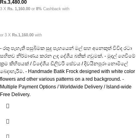
Rs.
3,480.00
3 X
Rs. 1,160.00
or
8%
Cashback with
or 3 X
Rs.1,160.00
with
- රතු පැහැති පසුබිමක සුදු පැහයෙන් මල් සහ අනෙකුත් විවිද රටා
සහිතව නිර්මාණය කරන ලද දේශීය බතික් ගවුමක්. - මුදල් ගෙවීමේ
ක්‍රම කිහිපයක් / විදේශීය ඩිලිවරි සේවය / දිවයිනපුරා නොමිලේ
බෙදාහැරීම. - Handmade Batik Frock designed with white color
flowers and other various patterns on a red background. -
Multiple Payment Options / Worldwide Delivery / Island-wide
Free Delivery.