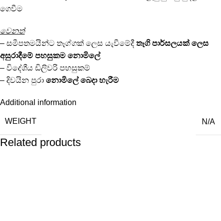
ගෙවීම
වෙනත්
– සමීපතමයින්ට තෑග්ගක් ලෙස යැවීමේදී
තෑගි පාර්සලයක්
ලෙස
අසුරාදීමේ පහසුකම
නොමිලේ
– විදේශීය ඩිලිවරි පහසුකම්
– දිවයින පුරා
නොමිලේ
බෙදා හැරීම
Additional information
WEIGHT
N/A
Related products