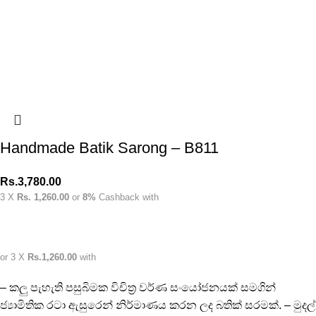
Handmade Batik Sarong – B811
Rs.
3,780.00
3 X
Rs. 1,260.00
or
8%
Cashback with
or 3 X
Rs.1,260.00
with
– කලු පැහැති පසුබිමක විචිත්‍ර වර්ණ සංයෝජනයක් සමගින්
ජ්‍යාමිතික රටා ඇසුරෙන් නිර්මාණය කරන ලද බතික් සරමක්. – මුදල්