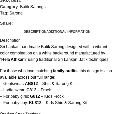
SKU:
B812
Category:
Batik Sarongs
Tag:
Sarong
Share:
DESCRIPTION
ADDITIONAL INFORMATION
Description
Sri Lankan handmade Batik Sarong designed with a vibrant
color combination on a white background manufactured by
“
Hela Athkam
” using traditional Sri Lankan Batik techniques.
For those who love matching
family outfits
, this design is also
available across our full range;
– Gentswear:
AB812
– Shirt & Sarong Kit
– Ladieswear:
C812
– Frock
– For baby girls:
G812
– Kids Frock
– For baby boy:
KL812
– Kids Shirt & Sarong Kit