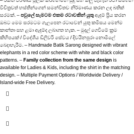
– රක්ත වර්ණය මූලික කරගනිමින් සුදු සහ කලු පැහැති රටා සමගින්
විචිත්‍රවත් හස්තීන්ගෙන් සමන්විතව නිර්මාණය කරන ලද බතික්
සරමක්. –
පවුලේ සැමටම එකම රටාවකින් යුතු
ඇඳුම් ප්‍රිය කරන
ඔබට මෙම සරමටම ගැලපෙන රටාවෙන් යුතු කමිසය මෙන්ම
කාන්තා සහ ළමා ඇඳුම්ද ලබාගත හැක. – මුදල් ගෙවීමේ ක්‍රම
කිහිපයක් / විදේශීය ඩිලිවරි සේවය / දිවයිනපුරා නොමිලේ
බෙදාහැරීම. – Handmade Batik Sarong designed with vibrant
elephants in a red color scheme with white and black color
patterns. –
Family collection from the same design
is
available for Ladies & Kids, including the shirt in the matching
design. – Multiple Payment Options / Worldwide Delivery /
Island-wide Free Delivery.