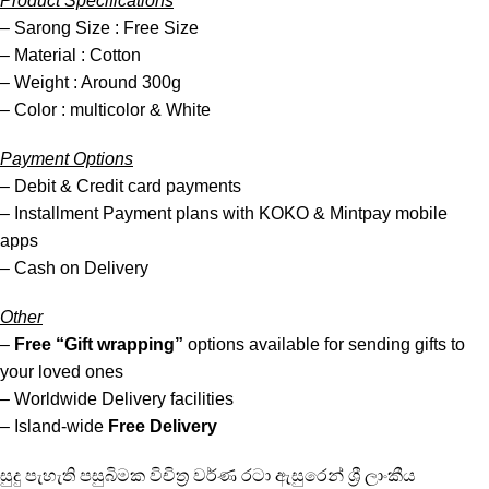
Product Specifications
– Sarong Size : Free Size
– Material : Cotton
– Weight : Around 300g
– Color : multicolor & White
Payment Options
– Debit & Credit card payments
– Installment Payment plans with KOKO & Mintpay mobile
apps
– Cash on Delivery
Other
–
Free “Gift wrapping”
options available for sending gifts to
your loved ones
– Worldwide Delivery facilities
– Island-wide
Free Delivery
සුදු පැහැති පසුබිමක විචිත්‍ර වර්ණ රටා ඇසුරෙන් ශ්‍රී ලාංකීය