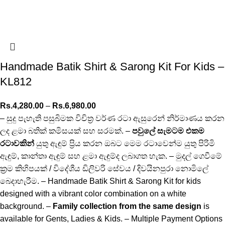
Handmade Batik Shirt & Sarong Kit For Kids –
KL812
Rs.
4,280.00
–
Rs.
6,980.00
– සුදු පැහැති පසුබිමක විචිත්‍ර වර්ණ රටා ඇසුරෙන් නිර්මාණය කරන
ලද ළමා බතික් කමිසයක් සහ සරමක්. –
පවුලේ සැමටම එකම
රටාවකින්
යුතු ඇඳුම් ප්‍රිය කරන ඔබට මෙම රටාවෙන්ම යුතු පිරිමි
ඇඳුම්, කාන්තා ඇඳුම් සහ ළමා ඇඳුම්ද ලබාගත හැක. – මුදල් ගෙවීමේ
ක්‍රම කිහිපයක් / විදේශීය ඩිලිවරි සේවය / දිවයිනපුරා නොමිලේ
බෙදාහැරීම. – Handmade Batik Shirt & Sarong Kit for kids
designed with a vibrant color combination on a white
background. –
Family collection from the same design
is
available for Gents, Ladies & Kids. – Multiple Payment Options