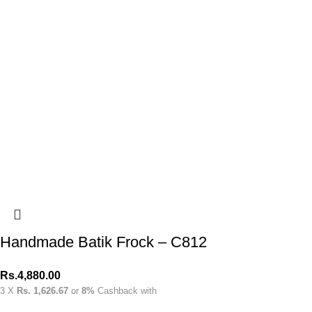
Handmade Batik Frock – C812
Rs.
4,880.00
3 X
Rs. 1,626.67
or
8%
Cashback with