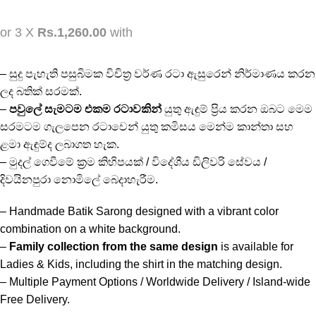
or 3 X
Rs.1,260.00
with
– සුදු පැහැති පසුබිමක විචිත්‍ර වර්ණ රටා ඇසුරෙන් නිර්මාණය කරන
ලද බතික් සරමක්.
–
පවුලේ සැමටම එකම රටාවකින්
යුතු ඇඳුම් ප්‍රිය කරන ඔබට මෙම
සරමටම ගැලපෙන රටාවෙන් යුතු කමිසය මෙන්ම කාන්තා සහ
ළමා ඇඳුම්ද ලබාගත හැක.
– මුදල් ගෙවීමේ ක්‍රම කිහිපයක් / විදේශීය ඩිලිවරි සේවය /
දිවයිනපුරා නොමිලේ බෙදාහැරීම.
– Handmade Batik Sarong designed with a vibrant color
combination on a white background.
–
Family collection from the same design
is available for
Ladies & Kids, including the shirt in the matching design.
– Multiple Payment Options / Worldwide Delivery / Island-wide
Free Delivery.