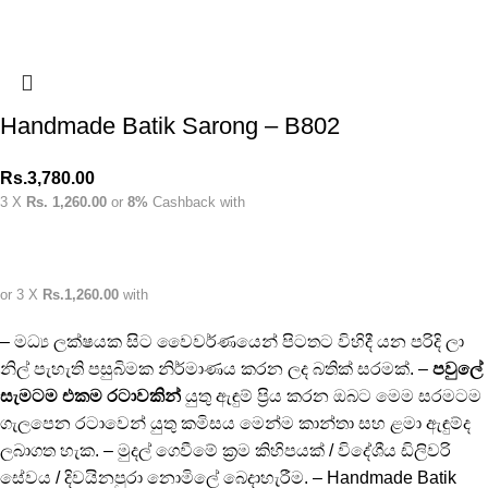
Handmade Batik Sarong – B802
Rs.
3,780.00
3 X
Rs. 1,260.00
or
8%
Cashback with
or 3 X
Rs.1,260.00
with
– මධ්‍ය ලක්ෂයක සිට වෛවර්ණයෙන් පිටතට විහිදී යන පරිදි ලා
නිල් පැහැති පසුබිමක නිර්මාණය කරන ලද බතික් සරමක්. –
පවුලේ
සැමටම එකම රටාවකින්
යුතු ඇඳුම් ප්‍රිය කරන ඔබට මෙම සරමටම
ගැලපෙන රටාවෙන් යුතු කමිසය මෙන්ම කාන්තා සහ ළමා ඇඳුම්ද
ලබාගත හැක. – මුදල් ගෙවීමේ ක්‍රම කිහිපයක් / විදේශීය ඩිලිවරි
සේවය / දිවයිනපුරා නොමිලේ බෙදාහැරීම. – Handmade Batik