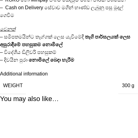
– Cash on Delivery සේවාව මගින් භාණ්ඩ ලැබුනු පසු මුදල්
ගෙවීම
වෙනත්
– සමීපතමයින්ට තෑග්ගක් ලෙස යැවීමේදී
තෑගි පාර්සලයක් ලෙස
අසුරාදීමේ පහසුකම නොමිලේ
– විදේශීය ඩිලිවරි පහසුකම්
– දිවයින පුරා
නොමිලේ
බෙදා හැරීම
Additional information
WEIGHT
300 g
You may also like…