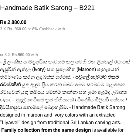
Handmade Batik Sarong – B221
Rs.
2,880.00
3 X
Rs. 960.00
or
8%
Cashback with
or 3 X
Rs.960.00
with
- ශ්‍රී ලාංකික සාම්ප්‍රදායික කැටයම් කලාවෙහි එන ලියවැල් රටාවක්
ඇසුරින් ඇත්දල (Ivory) සහ සුලෝහිත (Maroon) පැහැයෙන්
නිර්මාණය කරන ලද බතික් සරමක්. -
පවුලේ සැමටම එකම
රටාවකින්
යුතු ඇඳුම් ප්‍රිය කරන ඔබට මෙම සරමටම ගැලපෙන
රටාවෙන් යුතු කමිසය මෙන්ම කාන්තා සහ ළමා ඇඳුම්ද ලබාගත
හැක. – මුදල් ගෙවීමේ ක්‍රම කිහිපයක් / විදේශීය ඩිලිවරි සේවය /
දිවයිනපුරා නොමිලේ බෙදාහැරීම. - Handmade Batik Sarong
designed in maroon and ivory colors with an extracted
"Liyawel" design from traditional Sri Lankan carving arts. –
Family collection from the same design
is available for