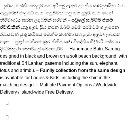
- සූර්ය, හස්ති, නෙලුම් සහ අරිම්බු ඇතුළු ලාංකීය සාම්ප්‍රදායික රටා
ඇසුරෙන් මෘදු පීච් පැහැ පසුබිමක කලු සහ දුඹුරු පැහැයෙන්
නිර්මාණය කරන ලද බතික් සරමක් –
පවුලේ සැමටම එකම
රටාවකින්
යුතු ඇඳුම් ප්‍රිය කරන ඔබට මෙම සරමටම ගැලපෙන
රටාවෙන් යුතු කමිසය මෙන්ම කාන්තා සහ ළමා ඇඳුම්ද ලබාගත
හැක. – මුදල් ගෙවීමේ ක්‍රම කිහිපයක් / විදේශීය ඩිලිවරි සේවය /
දිවයිනපුරා නොමිලේ බෙදාහැරීම. – Handmade Batik Sarong
designed in black and brown on a soft peach background, with
traditional Sri Lankan patterns including the sun, elephant,
lotus and arimbu. –
Family collection from the same design
is available for Ladies & Kids, including the shirt in the
matching design. – Multiple Payment Options / Worldwide
Delivery / Island-wide Free Delivery.