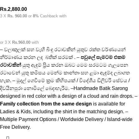
Rs.
2,880.00
3 X
Rs. 960.00
or
8%
Cashback with
or 3 X
Rs.960.00
with
– වලාකුලක් සහ වැහි බිංදු රටාවකින් යුතුව රක්ත වර්ණයෙන්
නිර්මාණය කරන ලද බතික් සරමක් . –
පවුලේ සැමටම එකම
රටාවකින්
යුතු ඇඳුම් ප්‍රිය කරන ඔබට මෙම සරමටම ගැලපෙන
රටාවෙන් යුතු කමිසය මෙන්ම කාන්තා සහ ළමා ඇඳුම්ද ලබාගත
හැක. – මුදල් ගෙවීමේ ක්‍රම කිහිපයක් / විදේශීය ඩිලිවරි සේවය /
දිවයිනපුරා නොමිලේ බෙදාහැරීම. –Handmade Batik Sarong
designed in red color with a design of a cloud and rain drops. –
Family collection from the same design
is available for
Ladies & Kids, including the shirt in the matching design. –
Multiple Payment Options / Worldwide Delivery / Island-wide
Free Delivery.