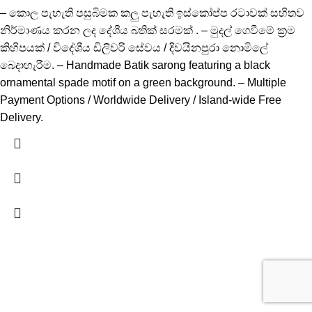
– කොල පැහැති පසුබිමක කලු පැහැති ඉස්කෝප්ප රටාවක් සහිතව
නිර්මාණය කරන ලද දේශීය බතික් සරමක් . – මුදල් ගෙවීමේ ක්‍රම
කිහිපයක් / විදේශීය ඩිලිවරි සේවය / දිවයිනපුරා නොමිලේ
බෙදාහැරීම. – Handmade Batik sarong featuring a black
ornamental spade motif on a green background. – Multiple
Payment Options / Worldwide Delivery / Island-wide Free
Delivery.