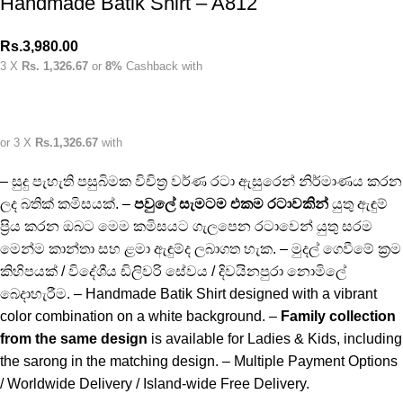
Handmade Batik Shirt – A812
Rs.
3,980.00
3 X
Rs. 1,326.67
or
8%
Cashback with
or 3 X
Rs.1,326.67
with
– සුදු පැහැති පසුබිමක විචිත්‍ර වර්ණ රටා ඇසුරෙන් නිර්මාණය කරන
ලද බතික් කමිසයක්. –
පවුලේ සැමටම එකම රටාවකින්
යුතු ඇඳුම්
ප්‍රිය කරන ඔබට මෙම කමිසයට ගැලපෙන රටාවෙන් යුතු සරම
මෙන්ම කාන්තා සහ ළමා ඇඳුම්ද ලබාගත හැක. – මුදල් ගෙවීමේ ක්‍රම
කිහිපයක් / විදේශීය ඩිලිවරි සේවය / දිවයිනපුරා නොමිලේ
බෙදාහැරීම. – Handmade Batik Shirt designed with a vibrant
color combination on a white background. –
Family collection
from the same design
is available for Ladies & Kids, including
the sarong in the matching design. – Multiple Payment Options
/ Worldwide Delivery / Island-wide Free Delivery.