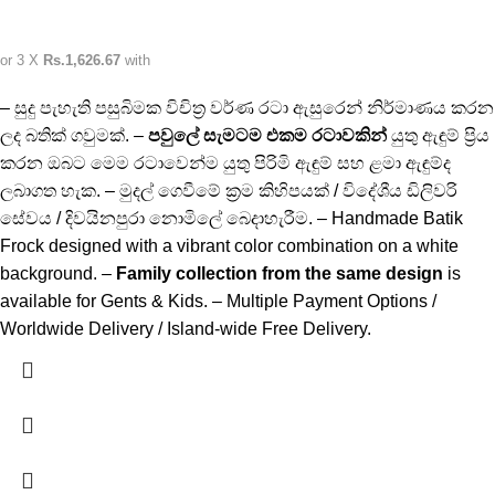
or 3 X
Rs.1,626.67
with
– සුදු පැහැති පසුබිමක විචිත්‍ර වර්ණ රටා ඇසුරෙන් නිර්මාණය කරන
ලද බතික් ගවුමක්. –
පවුලේ සැමටම එකම රටාවකින්
යුතු ඇඳුම් ප්‍රිය
කරන ඔබට මෙම රටාවෙන්ම යුතු පිරිමි ඇඳුම් සහ ළමා ඇඳුම්ද
ලබාගත හැක. – මුදල් ගෙවීමේ ක්‍රම කිහිපයක් / විදේශීය ඩිලිවරි
සේවය / දිවයිනපුරා නොමිලේ බෙදාහැරීම. – Handmade Batik
Frock designed with a vibrant color combination on a white
background. –
Family collection from the same design
is
available for Gents & Kids. – Multiple Payment Options /
Worldwide Delivery / Island-wide Free Delivery.