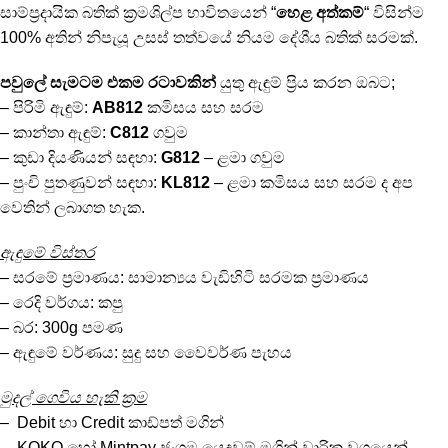
සාම්ප්‍රදායික බතික් ක්‍රමශිල්ප භාවිතයෙන් “
හෙළ අත්කම්
“ විසින්ම
100% අතින් නිපැයූ උසස් තත්වයේ නියම දේශීය බතික් සරමක්.
පවුලේ සැමටම එකම රටාවකින්
යුතු ඇඳුම් ප්‍රිය කරන ඔබට;
– පිරිමි ඇඳුම්:
AB812
කමිසය සහ සරම
– කාන්තා ඇඳුම්:
C812
ගවුම
– කුඩා දියණියන් සඳහා:
G812
– ළමා ගවුම
– පුංචි පුතණුවන් සඳහා:
KL812
– ළමා කමිසය සහ සරම ද අප
වෙතින් ලබාගත හැක.
ඇඳුමේ විස්තර
– සරමේ ප්‍රමාණය: සාමාන්‍යය වැඩිහිටි සරමක ප්‍රමාණය
– රෙදි වර්ගය: කපු
– බර: 300g පමණ
– ඇඳුමේ වර්ණය: සුදු සහ වෛවර්ණ පැහය
මුදල් ගෙවිය හැකි ක්‍රම
– Debit හා Credit කාඩ්පත් මගින්
– KOKO හෝ Mintpay ජංගම යෙදවුම් මගින් වාරික වශයෙන්