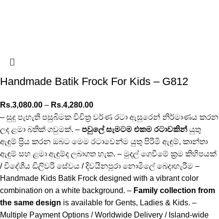
Handmade Batik Frock For Kids – G812
Rs.
3,080.00
–
Rs.
4,280.00
– සුදු පැහැති පසුබිමක විචිත්‍ර වර්ණ රටා ඇසුරෙන් නිර්මාණය කරන
ලද ළමා බතික් ගවුමක්. –
පවුලේ සැමටම එකම රටාවකින්
යුතු
ඇඳුම් ප්‍රිය කරන ඔබට මෙම රටාවෙන්ම යුතු පිරිමි ඇඳුම්, කාන්තා
ඇඳුම් සහ ළමා ඇඳුම්ද ලබාගත හැක. – මුදල් ගෙවීමේ ක්‍රම කිහිපයක්
/ විදේශීය ඩිලිවරි සේවය / දිවයිනපුරා නොමිලේ බෙදාහැරීම –
Handmade Kids Batik Frock designed with a vibrant color
combination on a white background. –
Family collection from
the same design
is available for Gents, Ladies & Kids. –
Multiple Payment Options / Worldwide Delivery / Island-wide