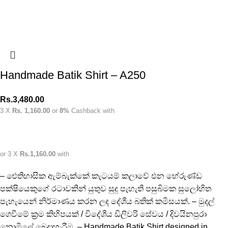
Handmade Batik Shirt – A250
Rs.
3,480.00
3 X
Rs. 1,160.00
or
8%
Cashback with
or 3 X
Rs.1,160.00
with
– ඓතිහාසික ඇම්බැක්කේ කැටයම් කලාවේ එන භේරුණ්ඩ
පක්ෂියෙකුගේ රටාවකින් යුතුව සුදු පැහැති පසුබිමක සුලෝහිත
පැහැයෙන් නිර්මාණය කරන ලද දේශීය බතික් කමිසයක්. – මුදල්
ගෙවීමේ ක්‍රම කිහිපයක් / විදේශීය ඩිලිවරි සේවය / දිවයිනපුරා
නොමිලේ බෙදාහැරීම. – Handmade Batik Shirt designed in