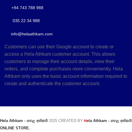
+94 743 788 988
035 22 34 988
info@helaathkam.com
Customers can use their Google account to create or
access a Hela Athkam customer account. This allows
customers to manage their account details, view their
orders, and complete purchases more conveniently. Hela
Athkam only uses the basic account information required to
create and authenticate the customer account.
Hela Athkam - හෙළ අත්කම්
2025 CREATED BY
ela Athkam - හෙළ අත්කම්
H
ONLINE STORE.