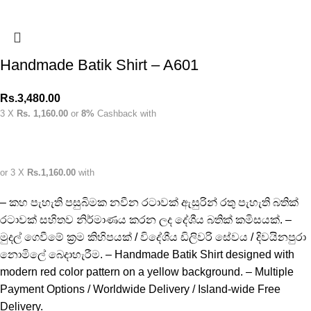
Handmade Batik Shirt – A601
Rs.
3,480.00
3 X
Rs. 1,160.00
or
8%
Cashback with
or 3 X
Rs.1,160.00
with
– කහ පැහැති පසුබිමක නවීන රටාවක් ඇසුරින් රතු පැහැති බතික්
රටාවක් සහිතව නිර්මාණය කරන ලද දේශීය බතික් කමිසයක්. –
මුදල් ගෙවීමේ ක්‍රම කිහිපයක් / විදේශීය ඩිලිවරි සේවය / දිවයිනපුරා
නොමිලේ බෙදාහැරීම. – Handmade Batik Shirt designed with
modern red color pattern on a yellow background. – Multiple
Payment Options / Worldwide Delivery / Island-wide Free
Delivery.