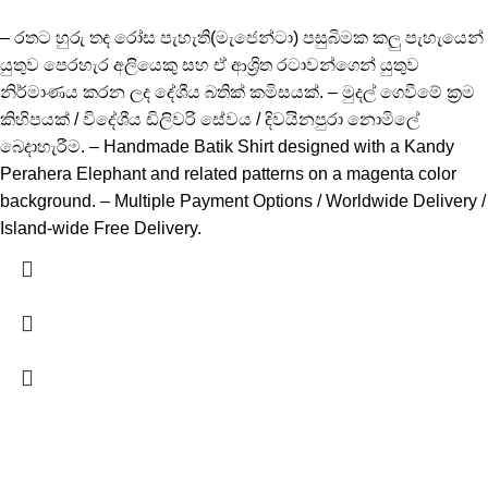
– රතට හුරු තද රෝස පැහැති(මැජෙන්ටා) පසුබිමක කලු පැහැයෙන්
යුතුව පෙරහැර අලියෙකු සහ ඒ ආශ්‍රිත රටාවන්ගෙන් යුතුව
නිර්මාණය කරන ලද දේශීය බතික් කමිසයක්. – මුදල් ගෙවීමේ ක්‍රම
කිහිපයක් / විදේශීය ඩිලිවරි සේවය / දිවයිනපුරා නොමිලේ
බෙදාහැරීම. – Handmade Batik Shirt designed with a Kandy
Perahera Elephant and related patterns on a magenta color
background. – Multiple Payment Options / Worldwide Delivery /
Island-wide Free Delivery.