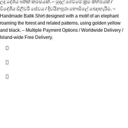
ලද දේශීය බතික් කමිසයක්. – මුදල් ගෙවීමේ ක්‍රම කිහිපයක් /
විදේශීය ඩිලිවරි සේවය / දිවයිනපුරා නොමිලේ බෙදාහැරීම. –
Handmade Batik Shirt designed with a motif of an elephant
roaming the forest and related patterns, using golden yellow
and black. – Multiple Payment Options / Worldwide Delivery /
Island-wide Free Delivery.