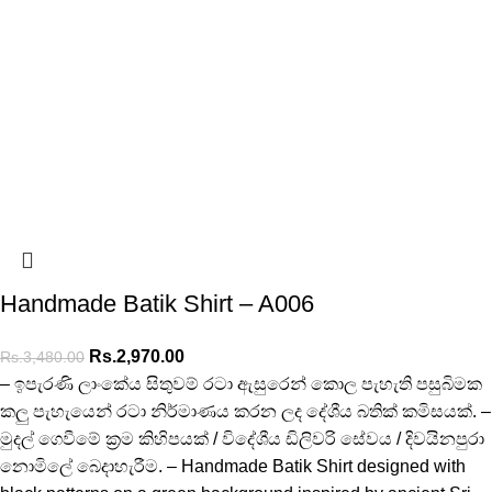
Handmade Batik Shirt – A006
Rs.
2,970.00
Rs.
3,480.00
– ඉපැරණි ලාංකේය සිතුවම් රටා ඇසුරෙන් කොල පැහැති පසුබිමක
කලු පැහැයෙන් රටා නිර්මාණය කරන ලද දේශීය බතික් කමිසයක්. –
මුදල් ගෙවීමේ ක්‍රම කිහිපයක් / විදේශීය ඩිලිවරි සේවය / දිවයිනපුරා
නොමිලේ බෙදාහැරීම. – Handmade Batik Shirt designed with