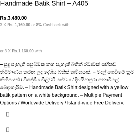
Handmade Batik Shirt – A405
Rs.
3,480.00
3 X
Rs. 1,160.00
or
8%
Cashback with
or 3 X
Rs.1,160.00
with
– සුදු පැහැති පසුබිමක කහ පැහැති බතික් රටාවක් සහිතව
නිර්මාණය කරන ලද දේශීය බතික් කමිසයක්. – මුදල් ගෙවීමේ ක්‍රම
කිහිපයක් / විදේශීය ඩිලිවරි සේවය / දිවයිනපුරා නොමිලේ
බෙදාහැරීම. – Handmade Batik Shirt designed with a yellow
batik pattern on a white background. – Multiple Payment
Options / Worldwide Delivery / Island-wide Free Delivery.