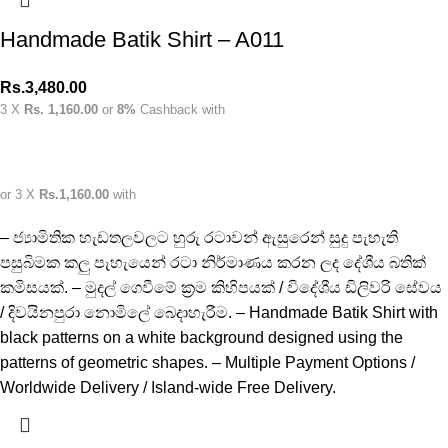
Handmade Batik Shirt – A011
Rs.
3,480.00
3 X
Rs. 1,160.00
or
8%
Cashback with
or 3 X
Rs.1,160.00
with
– ජ්‍යාමිතික හැඩතලවලට හුරු රටාවන් ඇසුරෙන් සුදු පැහැති
පසුබිමක කලු පැහැයෙන් රටා නිර්මාණය කරන ලද දේශීය බතික්
කමිසයක්. – මුදල් ගෙවීමේ ක්‍රම කිහිපයක් / විදේශීය ඩිලිවරි සේවය
/ දිවයිනපුරා නොමිලේ බෙදාහැරීම. – Handmade Batik Shirt with
black patterns on a white background designed using the
patterns of geometric shapes. – Multiple Payment Options /
Worldwide Delivery / Island-wide Free Delivery.