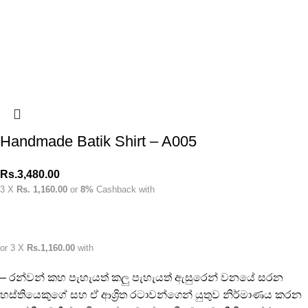
Handmade Batik Shirt – A005
Rs.
3,480.00
3 X
Rs. 1,160.00
or
8%
Cashback with
or 3 X
Rs.1,160.00
with
– රන්වන් කහ පැහැයත් කලු පැහැයත් ඇසුරෙන් වනයේ සරන
හස්තියෙකුගේ සහ ඒ ආශ්‍රිත රටාවන්ගෙන් යුතුව නිර්මාණය කරන