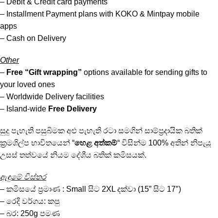
– Debit & Credit card payments
– Installment Payment plans with KOKO & Mintpay mobile
apps
– Cash on Delivery
Other
–
Free “Gift wrapping”
options available for sending gifts to
your loved ones
– Worldwide Delivery facilities
– Island-wide
Free Delivery
සුදු පැහැති පසුබිමක අළු පැහැති රටා සමගින් සාම්ප්‍රදායික බතික්
ක්‍රමශිල්ප භාවිතයෙන් “
හෙළ අත්කම්
“ විසින්ම 100% අතින් නිපැයූ
උසස් තත්වයේ නියම දේශීය බතික් කමිසයක්.
ඇඳුමේ විස්තර
– කමිසයේ ප්‍රමාණ : Small සිට 2XL දක්වා (15” සිට 17″)
– රෙදි වර්ගය: කපු
– බර: 250g පමණ