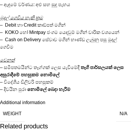
– ඇඳුමේ වර්ණය: අළු සහ සුදු පැහය
මුදල් ගෙවිය හැකි ක්‍රම
– Debit හා Credit කාඩ්පත් මගින්
– KOKO හෝ Mintpay ජංගම යෙදවුම් මගින් වාරික වශයෙන්
– Cash on Delivery සේවාව මගින් භාණ්ඩ ලැබුනු පසු මුදල්
ගෙවීම
වෙනත්
– සමීපතමයින්ට තෑග්ගක් ලෙස යැවීමේදී
තෑගි පාර්සලයක්
ලෙස
අසුරාදීමේ පහසුකම
නොමිලේ
– විදේශීය ඩිලිවරි පහසුකම්
– දිවයින පුරා
නොමිලේ
බෙදා හැරීම
Additional information
WEIGHT
N/A
Related products