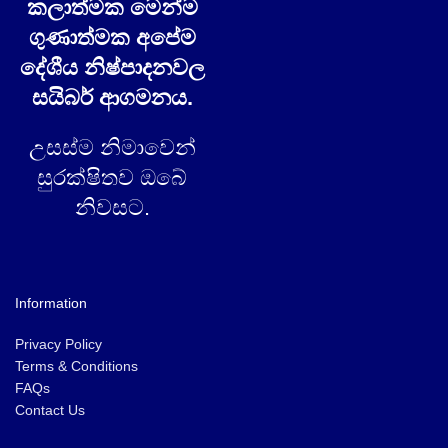
කලාත්මක මෙන්ම
ගුණාත්මක අපේම
දේශීය නිෂ්පාදනවල
සයිබර් ආගමනය.
උසස්ම නිමාවෙන්
සුරක්ෂිතව ඔබේ
නිවසට.
Information
Privacy Policy
Terms & Conditions
FAQs
Contact Us