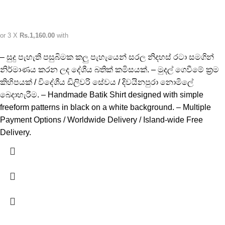
or 3 X
Rs.1,160.00
with
– සුදු පැහැති පසුබිමක කලු පැහැයෙන් සරල නිදහස් රටා සමගින්
නිර්මාණය කරන ලද දේශීය බතික් කමිසයක්. – මුදල් ගෙවීමේ ක්‍රම
කිහිපයක් / විදේශීය ඩිලිවරි සේවය / දිවයිනපුරා නොමිලේ
බෙදාහැරීම. – Handmade Batik Shirt designed with simple
freeform patterns in black on a white background. – Multiple
Payment Options / Worldwide Delivery / Island-wide Free
Delivery.