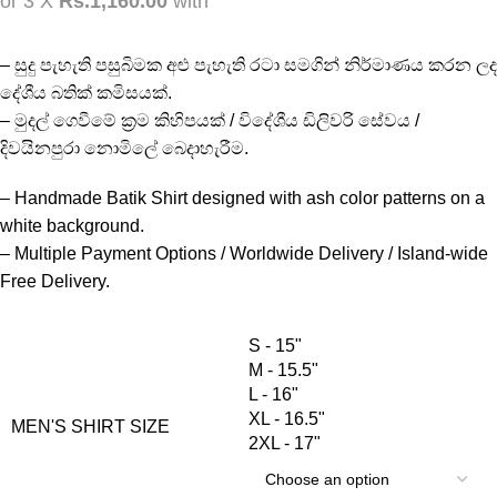
or 3 X
Rs.1,160.00
with
– සුදු පැහැති පසුබිමක අළු පැහැති රටා සමගින් නිර්මාණය කරන ලද
දේශීය බතික් කමිසයක්.
– මුදල් ගෙවීමේ ක්‍රම කිහිපයක් / විදේශීය ඩිලිවරි සේවය /
දිවයිනපුරා නොමිලේ බෙදාහැරීම.
– Handmade Batik Shirt designed with ash color patterns on a
white background.
– Multiple Payment Options / Worldwide Delivery / Island-wide
Free Delivery.
S - 15"
M - 15.5"
L - 16"
XL - 16.5"
MEN'S SHIRT SIZE
2XL - 17"