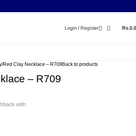
Login / Register
Rs.
0.
y
Red Clay Necklace – R709
Back to products
klace – R709
hback with