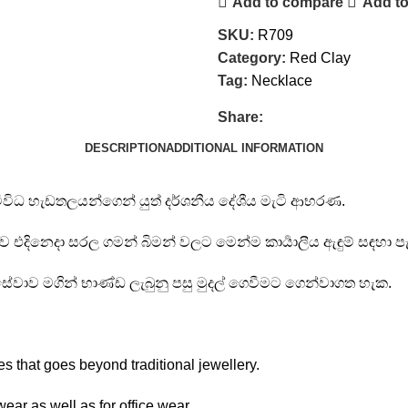
Add to compare
Add to
SKU:
R709
Category:
Red Clay
Tag:
Necklace
Share:
DESCRIPTION
ADDITIONAL INFORMATION
විවිධ හැඩතලයන්ගෙන් යුත් දර්ශනීය දේශීය මැටි ආභරණ.
ව එදිනෙදා සරල ගමන් බිමන් වලට මෙන්ම කාර්‍යාලීය ඇඳුම් සඳහා පැළ
 සේවාව මගින් භාණ්ඩ ලැබුනු පසු මුදල් ගෙවීමට ගෙන්වාගත හැක.
 that goes beyond traditional jewellery.
ear as well as for office wear.