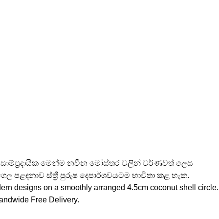
සාම්ප්‍රදායික මෙන්ම නවීන මෝස්තර වලින් වර්ණවත් ලෙස
ල පළඳනාව ස්ත්‍රී පුරුෂ දෙපාර්ශවයටම භාවිතා කළ හැක.
ern designs on a smoothly arranged 4.5cm coconut shell circle.
landwide Free Delivery.