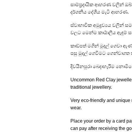
සාම්ප්‍රදායික ආභරණ වලින් ඔ
දර්ශනීය දේශීය මැටි ආභරණ.
ස්වාභාවික අමුද්‍රව්‍යය වලින
වලට මෙන්ම කාර්‍යාලීය ඇඳුම් සඳ
කාඩ්පත් මගින් මුදල් ගෙවා ඇණ
පසු මුදල් ගෙවීමට ගෙන්වාගත 
දිවයිනපුරා බෙදාහැරීම නොමිල
Uncommon Red Clay jewellery 
traditional jewellery.
Very eco-friendly and unique n
wear.
Place your order by a card pa
can pay after receiving the g