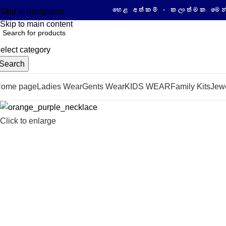
හෙළ අත්කම් - කලාත්මක මෙන්ම ගුණාත්
Skip to navigation
Skip to main content
elect category
Search
ome page
Ladies Wear
Gents Wear
KIDS WEAR
Family Kits
Jewe
Click to enlarge