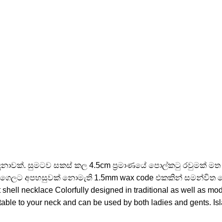
නාවක්. සුමටව සකස් කල 4.5cm ප්‍රමාණයේ පොල්කටු රවුමක් මත 
දි ගෙලට අපහසුවක් නොමැති 1.5mm wax code එකකින් සමන්විත ගෙ
ll necklace Colorfully designed in traditional as well as mod
able to your neck and can be used by both ladies and gents. Is