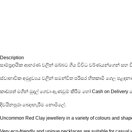
Description
සාම්ප්‍රදායික ආභරණ වලින් ඔබ්බට ගිය විවිධ වර්ණයන්ගෙන් සහ 
ස්වාභාවික අමුද්‍රව්‍යය වලින් සමන්විත පරිසර හිතකාමී ගෙල පළඳනා
කාඩ්පත් මගින් මුදල් ගෙවා ඇණවුම් කිරීම හෝ Cash on Delivery
දිවයිනපුරා බෙදාහැරීම නොමිලේ.
Uncommon Red Clay jewellery in a variety of colours and shapes
Very eco-friendly and unique necklaces are suitable for casual w