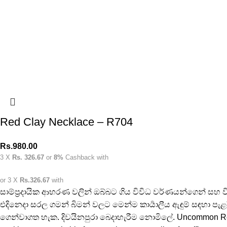
Red Clay Necklace – R704
Rs.
980.00
3 X
Rs. 326.67
or
8%
Cashback with
or 3 X
Rs.326.67
with
සාම්ප්‍රදායික ආභරණ වලින් ඔබ්බට ගිය විවිධ වර්ණයන්ගෙන් සහ ව
එදිනෙදා සරල ගමන් බිමන් වලට මෙන්ම කාර්‍යාලීය ඇඳුම් සඳහා පැළඳ
ගෙන්වාගත හැක. දිවයිනපුරා බෙදාහැරීම නොමිලේ. Uncommon Red Clay