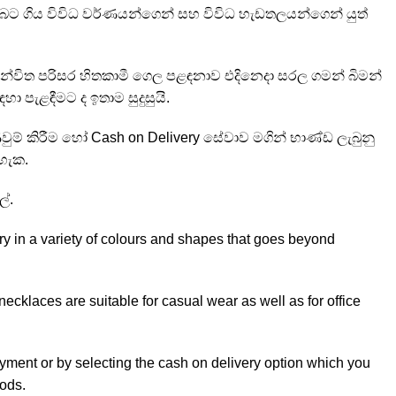
බ්බට ගිය විවිධ වර්ණයන්ගෙන් සහ විවිධ හැඩතලයන්ගෙන් යුත්
් සමන්විත පරිසර හිතකාමී ගෙල පළඳනාව එදිනෙදා සරල ගමන් බිමන්
හා පැළඳීමට ද ඉතාම සුදුසුයි.
වුම් කිරීම හෝ Cash on Delivery සේවාව මගින් භාණ්ඩ ලැබුනු
හැක.
ේ.
in a variety of colours and shapes that goes beyond
ecklaces are suitable for casual wear as well as for office
yment or by selecting the cash on delivery option which you
oods.