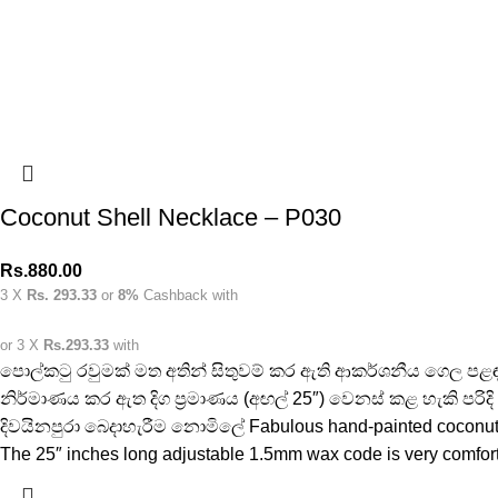
Coconut Shell Necklace – P030
Rs.
880.00
3 X
Rs. 293.33
or
8%
Cashback with
or 3 X
Rs.293.33
with
පොල්කටු රවුමක් මත අතින් සිතුවම් කර ඇති ආකර්ශනීය ගෙල පළඳ
නිර්මාණය කර ඇත දිග ප්‍රමාණය (අඟල් 25″) වෙනස් කළ හැකි පරි
දිවයිනපුරා බෙදාහැරීම නොමිලේ Fabulous hand-painted coconut she
The 25″ inches long adjustable 1.5mm wax code is very comfort