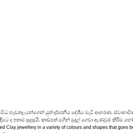
ිවිධ හැඩතලයන්ගෙන් යුත් දර්ශනීය දේශීය මැටි ආභරණ. ස්වාභාවික 
ීමට ද ඉතාම සුදුසුයි. කාඩ්පත් මගින් මුදල් ගෙවා ඇණවුම් කිරීම හ
 jewellery in a variety of colours and shapes that goes beyo