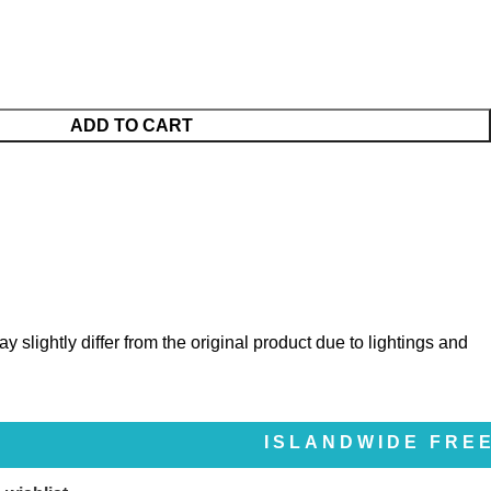
ADD TO CART
y slightly differ from the original product due to lightings and
ISLANDWIDE FREE DELIVE