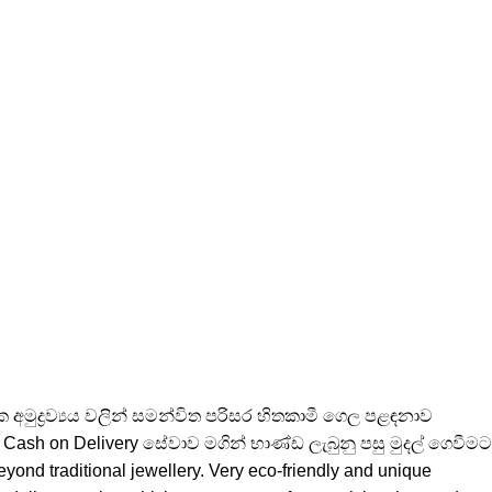
අමුද්‍රව්‍යය වලින් සමන්විත පරිසර හිතකාමී ගෙල පළඳනාව
ෝ Cash on Delivery සේවාව මගින් භාණ්ඩ ලැබුනු පසු මුදල් ගෙවීමට
nd traditional jewellery. Very eco-friendly and unique