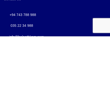
+94 743 788 988
035 22 34 988
info@helaathkam.com
Customers can use their Google account to create or
access a Hela Athkam customer account. This allows
customers to manage their account details, view their
orders, and complete purchases more conveniently. Hela
Athkam only uses the basic account information required to
create and authenticate the customer account.
Hela Athkam - හෙළ අත්කම්
2025 CREATED BY
ela Athkam - හෙළ අත්කම්
H