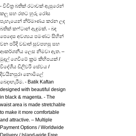
- විචිත්‍ර බතික් රටාවක් ඇසුරෙන්
කලු සහ රතට හුරු රෝස
පැහැයෙන් නිර්මාණය කරන ලද
බතික් කෆ්ටාන් ඇඳුමක්. - බඳ
පෙදෙස අවශ්‍යය පමණට සිහින්
වන පරිදි වඩාත් සුවපහසු සහ
ආකර්ශනීය ලෙස නිමවා ඇත. –
මුදල් ගෙවීමේ ක්‍රම කිහිපයක් /
විදේශීය ඩිලිවරි සේවය /
දිවයිනපුරා නොමිලේ
බෙදාහැරීම. - Batik Kaftan
designed with beautiful design
in black & magenta. - The
waist area is made stretchable
to make it more comfortable
and attractive. – Multiple
Payment Options / Worldwide
Delivery / Island-wide Free