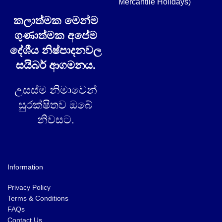
Mercantile Holidays)
කලාත්මක මෙන්ම
ගුණාත්මක අපේම
දේශීය නිෂ්පාදනවල
සයිබර් ආගමනය.
උසස්ම නිමාවෙන්
සුරක්ෂිතව ඔබේ
නිවසට.
Information
Privacy Policy
Terms & Conditions
FAQs
Contact Us