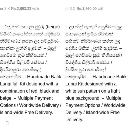
or 3 X
Rs.2,093.33
with
or 3 X
Rs.1,960.00
with
– රතු, කළු සහ ලා දුඹුරු (beige)
– ලා නිල් පැහැති පසුබිමක සුදු
වර්ණ සංයෝජනයෙන් දේශීයව
පැහැයෙන් සූර්ය රටාවක්
නිර්මාණය කරන ලද සම්පූර්ණ
සහිතව නිර්මාණය කරන ලද
කාන්තා ලුන්ගි ඇඳුමක්. – මුදල්
දේශීය බතික් ලුන්ගි ඇඳුමක්. –
ගෙවීමේ ක්‍රම කිහිපයක් /
මුදල් ගෙවීමේ ක්‍රම කිහිපයක් /
විදේශීය ඩිලිවරි සේවය /
විදේශීය ඩිලිවරි සේවය /
දිවයිනපුරා නොමිලේ
දිවයිනපුරා නොමිලේ
බෙදාහැරීම. – Handmade Batik
බෙදාහැරීම. – Handmade Batik
Lungi full Kit designed with a
Lungi Kit designed with a
combination of red, black and
white sun pattern on a light
beige. – Multiple Payment
blue background. – Multiple
Options / Worldwide Delivery /
Payment Options / Worldwide
Island-wide Free Delivery.
Delivery / Island-wide Free
Delivery.