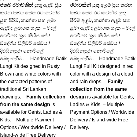
එකම රටාවකින්
යුතු ඇඳුම් ප්‍රිය
රටාවකින්
යුතු ඇඳුම් ප්‍රිය කරන
කරන ඔබට මෙම රටාවෙන්ම
ඔබට මෙම රටාවෙන්ම යුතු
යුතු පිරිමි, කාන්තා සහ ළමා
පිරිමි ඇඳුම්, කාන්තා ඇඳුම් සහ
ඇඳුම්ද ලබාගත හැක. – මුදල්
ළමා ඇඳුම්ද ලබාගත හැක – මුදල්
ගෙවීමේ ක්‍රම කිහිපයක් /
ගෙවීමේ ක්‍රම කිහිපයක් /
විදේශීය ඩිලිවරි සේවය /
විදේශීය ඩිලිවරි සේවය /
දිවයිනපුරා නොමිලේ
දිවයිනපුරා නොමිලේ
බෙදාහැරීම. – Handmade Batik
බෙදාහැරීම. – Handmade Batik
Lungi Kit designed in Rusty
Lungi Full Kit designed in red
Brown and white colors with
color with a design of a cloud
the extracted patterns of
and rain drops. –
Family
traditional Sri Lankan
collection from the same
drawings. –
Family collection
design
is available for Gents,
from the same design
is
Ladies & Kids. – Multiple
available for Gents, Ladies &
Payment Options / Worldwide
Kids. – Multiple Payment
Delivery / Island-wide Free
Options / Worldwide Delivery /
Delivery.
Island-wide Free Delivery.