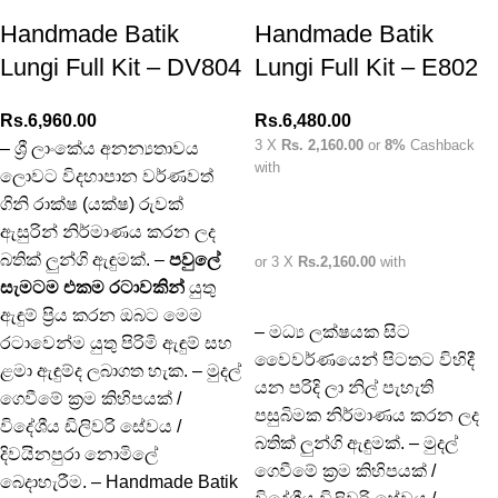
Handmade Batik
Handmade Batik
Lungi Full Kit – DV804
Lungi Full Kit – E802
Rs.
6,960.00
Rs.
6,480.00
3 X
Rs. 2,160.00
or
8%
Cashback
– ශ්‍රී ලාංකේය අනන්‍යතාවය
with
ලොවට විදහාපාන වර්ණවත්
ගිනි රාක්ෂ (යක්ෂ) රුවක්
ඇසුරින් නිර්මාණය කරන ලද
බතික් ලුන්ගි ඇඳුමක්. –
පවුලේ
or 3 X
Rs.2,160.00
with
සැමටම එකම රටාවකින්
යුතු
ඇඳුම් ප්‍රිය කරන ඔබට මෙම
– මධ්‍ය ලක්ෂයක සිට
රටාවෙන්ම යුතු පිරිමි ඇඳුම් සහ
වෛවර්ණයෙන් පිටතට විහිදී
ළමා ඇඳුම්ද ලබාගත හැක. – මුදල්
යන පරිදි ලා නිල් පැහැති
ගෙවීමේ ක්‍රම කිහිපයක් /
පසුබිමක නිර්මාණය කරන ලද
විදේශීය ඩිලිවරි සේවය /
බතික් ලුන්ගි ඇඳුමක්. – මුදල්
දිවයිනපුරා නොමිලේ
ගෙවීමේ ක්‍රම කිහිපයක් /
බෙදාහැරීම. – Handmade Batik