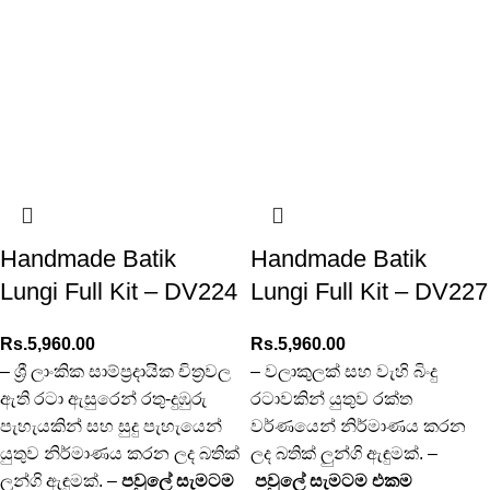
Handmade Batik
Handmade Batik
Lungi Full Kit – DV224
Lungi Full Kit – DV227
Rs.
5,960.00
Rs.
5,960.00
– ශ්‍රී ලාංකික සාම්ප්‍රදායික චිත්‍රවල
– වලාකුලක් සහ වැහි බිංදු
ඇති රටා ඇසුරෙන් රතු-දුඹුරු
රටාවකින් යුතුව රක්ත
පැහැයකින් සහ සුදු පැහැයෙන්
වර්ණයෙන් නිර්මාණය කරන
යුතුව නිර්මාණය කරන ලද බතික්
ලද බතික් ලුන්ගි ඇඳුමක්. –
ලුන්ගි ඇඳුමක්. –
පවුලේ සැමටම
පවුලේ සැමටම එකම