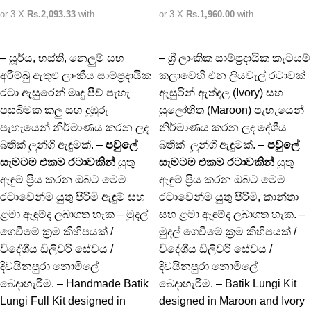
or 3 X
Rs.2,093.33
with
or 3 X
Rs.1,960.00
with
– සූර්ය, හස්ති, නෙලුම් සහ
– ශ්‍රී ලාංකික සාම්ප්‍රදායික කැටයම්
අරිම්බු ඇතුළු ලාංකීය සාම්ප්‍රදායික
කලාවෙහි එන ලියවැල් රටාවක්
රටා ඇසුරෙන් මෘදු පීච් පැහැ
ඇසුරින් ඇත්දල (Ivory) සහ
පසුබිමක කලු සහ දුඹුරු
සුලෝහිත (Maroon) පැහැයෙන්
පැහැයෙන් නිර්මාණය කරන ලද
නිර්මාණය කරන ලද දේශීය
බතික් ලුන්ගි ඇඳුමක්. –
පවුලේ
බතික් ලුන්ගි ඇඳුමක්. –
පවුලේ
සැමටම එකම රටාවකින්
යුතු
සැමටම එකම රටාවකින්
යුතු
ඇඳුම් ප්‍රිය කරන ඔබට මෙම
ඇඳුම් ප්‍රිය කරන ඔබට මෙම
රටාවෙන්ම යුතු පිරිමි ඇඳුම් සහ
රටාවෙන්ම යුතු පිරිමි, කාන්තා
ළමා ඇඳුම්ද ලබාගත හැක – මුදල්
සහ ළමා ඇඳුම්ද ලබාගත හැක. –
ගෙවීමේ ක්‍රම කිහිපයක් /
මුදල් ගෙවීමේ ක්‍රම කිහිපයක් /
විදේශීය ඩිලිවරි සේවය /
විදේශීය ඩිලිවරි සේවය /
දිවයිනපුරා නොමිලේ
දිවයිනපුරා නොමිලේ
බෙදාහැරීම. – Handmade Batik
බෙදාහැරීම. – Batik Lungi Kit
Lungi Full Kit designed in
designed in Maroon and Ivory