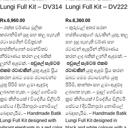
Lungi Full Kit – DV314
Lungi Full Kit – DV222
Rs.
6,960.00
Rs.
6,360.00
– රක්ත වර්ණය මූලික
– තුරුවැල් අතර සරන
කරගනිමින් සුදු සහ කලු පැහැති
හස්තියෙකුගේ රුවකින් යුතු, කලු
රටා සමගින් විචිත්‍රවත්
සහ සුදු පැහැති වර්ණ සහ
හස්තීන්ගෙන් සමන්විතව
රටාවන් ඇසුරින් නිර්මාණය
නිර්මාණය කරන ලද බතික්
කරන ලද බතික් ලුන්ගි ඇඳුමක්. –
ලුන්ගි ඇඳුමක්. -
පවුලේ සැමටම
පවුලේ සැමටම එකම
එකම රටාවකින්
යුතු ඇඳුම් ප්‍රිය
රටාවකින්
යුතු ඇඳුම් ප්‍රිය කරන
කරන ඔබට මෙම රටාවෙන්ම
ඔබට මෙම රටාවෙන්ම යුතු
යුතු පිරිමි සහ ළමා ඇඳුම්ද
පිරිමි, කාන්තා සහ ළමා ඇඳුම්ද
ලබාගත හැක. – මුදල් ගෙවීමේ
ලබාගත හැක. – මුදල් ගෙවීමේ
ක්‍රම කිහිපයක් / විදේශීය ඩිලිවරි
ක්‍රම කිහිපයක් / විදේශීය ඩිලිවරි
සේවය / දිවයිනපුරා නොමිලේ
සේවය / දිවයිනපුරා නොමිලේ
බෙදාහැරීම. – Handmade Batik
බෙදාහැරීම. – Handmade Batik
Lungi Full Kit designed with
Lungi Full Kit designed in
vibrant elephants in a red color
black and white colours with a