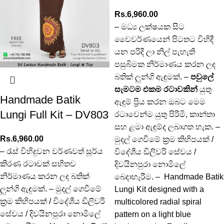
Rs.
6,960.00
– මධ්‍ය ලක්ෂයක සිට
වෛවර්ණයෙන් පිටතට විහිදී
යන පරිදි ලා නිල් පැහැති
පසුබිමක නිර්මාණය කරන ලද
බතික් ලුන්ගි ඇඳුමක්. –
පවුලේ
සැමටම එකම රටාවකින්
යුතු
Handmade Batik
ඇඳුම් ප්‍රිය කරන ඔබට මෙම
Lungi Full Kit – DV803
රටාවෙන්ම යුතු පිරිමි, කාන්තා
සහ ළමා ඇඳුම්ද ලබාගත හැක. –
Rs.
6,960.00
මුදල් ගෙවීමේ ක්‍රම කිහිපයක් /
– රැස් විහිදුවන වර්ණවත් සූර්ය
විදේශීය ඩිලිවරි සේවය /
කිරණ රටාවක්
සහිතව
දිවයිනපුරා නොමිලේ
නිර්මාණය කරන ලද බතික්
බෙදාහැරීම. – Handmade Batik
ලුන්ගි ඇඳුමක්. – මුදල් ගෙවීමේ
Lungi Kit designed with a
ක්‍රම කිහිපයක් / විදේශීය ඩිලිවරි
multicolored radial spiral
සේවය / දිවයිනපුරා නොමිලේ
pattern on a light blue