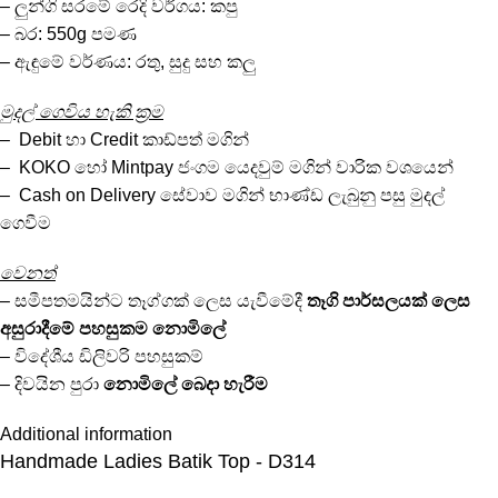
– ලුන්ගි සරමේ රෙදි වර්ගය: කපු
– බර: 550g පමණ
– ඇඳුමේ වර්ණය: රතු, සුදු සහ කලු
මුදල් ගෙවිය හැකි ක්‍රම
– Debit හා Credit කාඩ්පත් මගින්
– KOKO හෝ Mintpay ජංගම යෙදවුම් මගින් වාරික වශයෙන්
– Cash on Delivery සේවාව මගින් භාණ්ඩ ලැබුනු පසු මුදල්
ගෙවීම
වෙනත්
– සමීපතමයින්ට තෑග්ගක් ලෙස යැවීමේදී
තෑගි පාර්සලයක්
ලෙස
අසුරාදීමේ පහසුකම
නොමිලේ
– විදේශීය ඩිලිවරි පහසුකම්
– දිවයින පුරා
නොමිලේ
බෙදා හැරීම
Additional information
Handmade Ladies Batik Top - D314