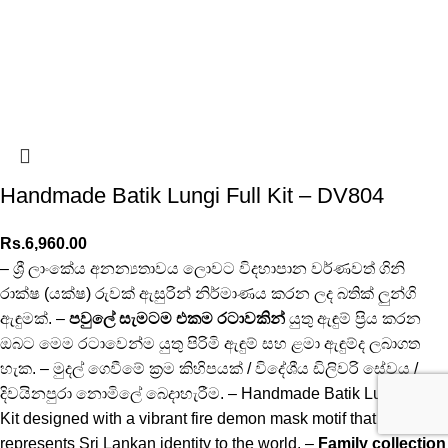
Handmade Batik Lungi Full Kit – DV804
Rs.
6,960.00
– ශ්‍රී ලාංකේය අනන්‍යතාවය ලොවට විදහාපාන වර්ණවත් ගිනි
රාක්ෂ (යක්ෂ) රුවක් ඇසුරින් නිර්මාණය කරන ලද බතික් ලුන්ගි
ඇඳුමක්. –
පවුලේ සැමටම එකම රටාවකින්
යුතු ඇඳුම් ප්‍රිය කරන
ඔබට මෙම රටාවෙන්ම යුතු පිරිමි ඇඳුම් සහ ළමා ඇඳුම්ද ලබාගත
හැක. – මුදල් ගෙවීමේ ක්‍රම කිහිපයක් / විදේශීය ඩිලිවරි සේවය /
දිවයිනපුරා නොමිලේ බෙදාහැරීම. – Handmade Batik Lungi Full
Kit designed with a vibrant fire demon mask motif that
represents Sri Lankan identity to the world. –
Family collection