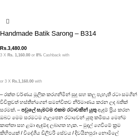
Handmade Batik Sarong – B314
Rs.
3,480.00
3 X
Rs. 1,160.00
or
8%
Cashback with
or 3 X
Rs.1,160.00
with
– රක්ත වර්ණය මූලික කරගනිමින් සුදු සහ කලු පැහැති රටා සමගින්
විචිත්‍රවත් හස්තීන්ගෙන් සමන්විතව නිර්මාණය කරන ලද බතික්
සරමක්. –
පවුලේ සැමටම එකම රටාවකින් යුතු
ඇඳුම් ප්‍රිය කරන
ඔබට මෙම සරමටම ගැලපෙන රටාවෙන් යුතු කමිසය මෙන්ම
කාන්තා සහ ළමා ඇඳුම්ද ලබාගත හැක. – මුදල් ගෙවීමේ ක්‍රම
කිහිපයක් / විදේශීය ඩිලිවරි සේවය / දිවයිනපුරා නොමිලේ