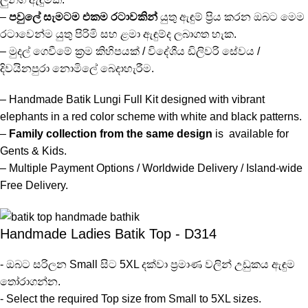
–
පවුලේ සැමටම එකම රටාවකින්
යුතු ඇඳුම් ප්‍රිය කරන ඔබට මෙම
රටාවෙන්ම යුතු පිරිමි සහ ළමා ඇඳුම්ද ලබාගත හැක.
– මුදල් ගෙවීමේ ක්‍රම කිහිපයක් / විදේශීය ඩිලිවරි සේවය /
දිවයිනපුරා නොමිලේ බෙදාහැරීම.
– Handmade Batik Lungi Full Kit designed with vibrant
elephants in a red color scheme with white and black patterns.
–
Family collection from the same design
is available for
Gents & Kids.
– Multiple Payment Options / Worldwide Delivery / Island-wide
Free Delivery.
Handmade Ladies Batik Top - D314
- ඔබට සරිලන Small සිට 5XL දක්වා ප්‍රමාණ වලින් උඩුකය ඇඳුම
තෝරාගන්න.
- Select the required Top size from Small to 5XL sizes.