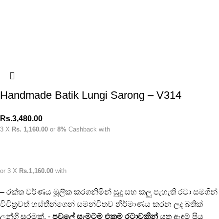
Handmade Batik Lungi Sarong – V314
Rs.
3,480.00
3 X
Rs. 1,160.00
or
8%
Cashback with
or 3 X
Rs.1,160.00
with
– රක්ත වර්ණය මූලික කරගනිමින් සුදු සහ කලු පැහැති රටා සමගින්
විචිත්‍රවත් හස්තීන්ගෙන් සමන්විතව නිර්මාණය කරන ලද බතික්
ලුන්ගි සරමක්. -
පවුලේ සැමටම එකම රටාවකින්
යුතු ඇඳුම් ප්‍රිය