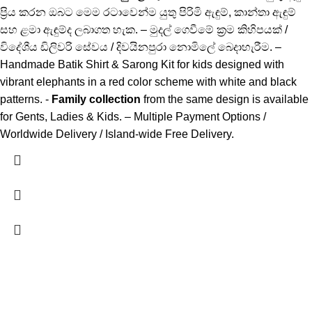
ප්‍රිය කරන ඔබට මෙම රටාවෙන්ම යුතු පිරිමි ඇඳුම්, කාන්තා ඇඳුම්
සහ ළමා ඇඳුම්ද ලබාගත හැක. – මුදල් ගෙවීමේ ක්‍රම කිහිපයක් /
විදේශීය ඩිලිවරි සේවය / දිවයිනපුරා නොමිලේ බෙදාහැරීම. –
Handmade Batik Shirt & Sarong Kit for kids designed with
vibrant elephants in a red color scheme with white and black
patterns. -
Family collection
from the same design is available
for Gents, Ladies & Kids. – Multiple Payment Options /
Worldwide Delivery / Island-wide Free Delivery.