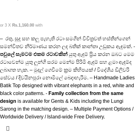
or 3 X
Rs.1,160.00
with
– රතු, සුදු සහ කලු පැහැති රටා සමගින් විචිත්‍රවත් හස්තීන්ගෙන්
සමන්විතව නිර්මාණය කරන ලද බතික් කාන්තා උඩුකය ඇඳුමක්. -
පවුලේ සැමටම එකම රටාවකින්
යුතු ඇඳුම් ප්‍රිය කරන ඔබට මෙම
රටාවෙන්ම යුතු ලුන්ගි සරම මෙන්ම පිරිමි ඇඳුම් සහ ළමා ඇඳුම්ද
ලබාගත හැක. – මුදල් ගෙවීමේ ක්‍රම කිහිපයක් / විදේශීය ඩිලිවරි
සේවය / දිවයිනපුරා නොමිලේ බෙදාහැරීම. – Handmade Ladies
Batik Top designed with vibrant elephants in a red, white and
black color patterns. -
Family collection from the same
design
is available for Gents & Kids including the Lungi
Sarong in the matching design. – Multiple Payment Options /
Worldwide Delivery / Island-wide Free Delivery.