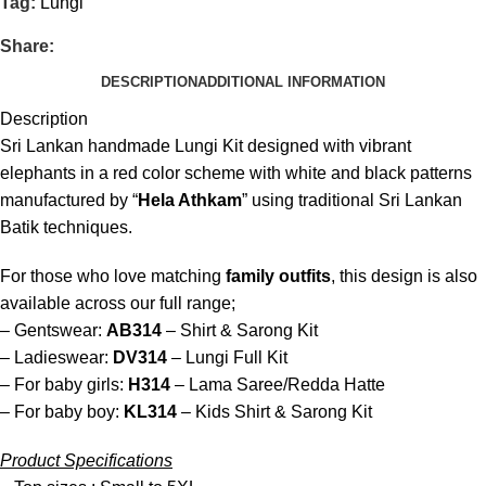
Tag:
Lungi
Share:
DESCRIPTION
ADDITIONAL INFORMATION
Description
Sri Lankan handmade Lungi Kit designed with vibrant
elephants in a red color scheme with white and black patterns
manufactured by “
Hela Athkam
” using traditional Sri Lankan
Batik techniques.
For those who love matching
family outfits
, this design is also
available across our full range;
– Gentswear:
AB314
– Shirt & Sarong Kit
– Ladieswear:
DV314
– Lungi Full Kit
– For baby girls:
H314
– Lama Saree/Redda Hatte
– For baby boy:
KL314
– Kids Shirt & Sarong Kit
Product Specifications