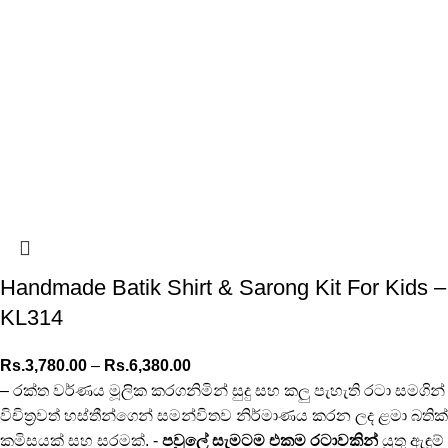
Handmade Batik Shirt & Sarong Kit For Kids –
KL314
Rs.
3,780.00
–
Rs.
6,380.00
– රක්ත වර්ණය මූලික කරගනිමින් සුදු සහ කලු පැහැති රටා සමගින්
විචිත්‍රවත් හස්තීන්ගෙන් සමන්විතව නිර්මාණය කරන ලද ළමා බතික්
කමිසයක් සහ සරමක්. -
පවුලේ සැමටම එකම රටාවකින්
යුතු ඇඳුම්