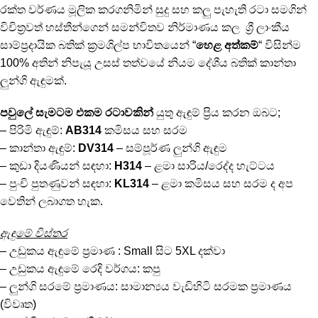
රක්ත වර්ණය මූලික කරගනිමින් සුදු සහ කලු පැහැති රටා සමගින්
විචිත්‍රවත් හස්තීන්ගෙන් සමන්විතව නිර්මාණය කල ශ්‍රී ලාංකීය
සාම්ප්‍රදායික බතික් ක්‍රමශිල්ප භාවිතයෙන් “
හෙළ අත්කම්
“ විසින්ම
100% අතින් නිපැයූ උසස් තත්වයේ නියම දේශීය බතික් කාන්තා
ලුන්ගි ඇඳුමක්.
පවුලේ සැමටම එකම රටාවකින්
යුතු ඇඳුම් ප්‍රිය කරන ඔබට;
– පිරිමි ඇඳුම්:
AB314
කමිසය සහ සරම
– කාන්තා ඇඳුම්:
DV314
– සම්පූර්ණ ලුන්ගි ඇඳුම
– කුඩා දියණියන් සඳහා:
H314
– ළමා සාරිය/රෙද්ද හැට්ටය
– පුංචි පුතණුවන් සඳහා:
KL314
– ළමා කමිසය සහ සරම ද අප
වෙතින් ලබාගත හැක.
ඇඳුමේ විස්තර
– උඩුකය ඇඳුමේ ප්‍රමාණ : Small සිට 5XL දක්වා
– උඩුකය ඇඳුමේ රෙදි වර්ගය: කපු
– ලුන්ගි සරමේ ප්‍රමාණය: සාමාන්‍යය වැඩිහිටි සරමක ප්‍රමාණය
(විවෘත)