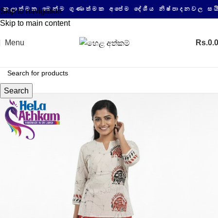
මක මෙන්ම ගුණාත්මක අපේම දේශීය නිෂ්පාදනවල සයිබර් ආ
Skip to navigation
Skip to main content
Menu
Rs.
0.
Search