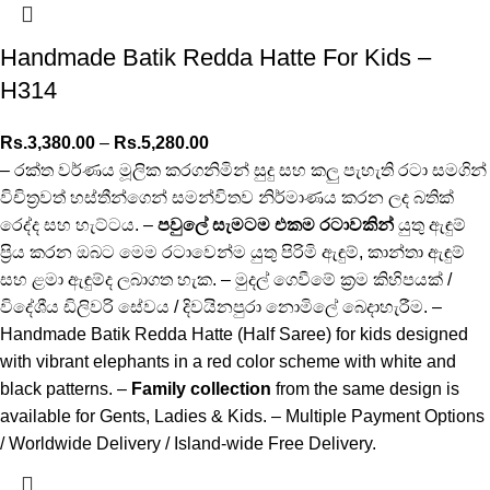
Handmade Batik Redda Hatte For Kids –
H314
Rs.
3,380.00
–
Rs.
5,280.00
– රක්ත වර්ණය මූලික කරගනිමින් සුදු සහ කලු පැහැති රටා සමගින්
විචිත්‍රවත් හස්තීන්ගෙන් සමන්විතව නිර්මාණය කරන ලද බතික්
රෙද්ද සහ හැට්ටය. –
පවුලේ සැමටම එකම රටාවකින්
යුතු ඇඳුම්
ප්‍රිය කරන ඔබට මෙම රටාවෙන්ම යුතු පිරිමි ඇඳුම්, කාන්තා ඇඳුම්
සහ ළමා ඇඳුම්ද ලබාගත හැක. – මුදල් ගෙවීමේ ක්‍රම කිහිපයක් /
විදේශීය ඩිලිවරි සේවය / දිවයිනපුරා නොමිලේ බෙදාහැරීම. –
Handmade Batik Redda Hatte (Half Saree) for kids designed
with vibrant elephants in a red color scheme with white and
black patterns. –
Family collection
from the same design is
available for Gents, Ladies & Kids. – Multiple Payment Options
/ Worldwide Delivery / Island-wide Free Delivery.