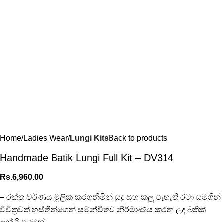
Home
Ladies Wear
Lungi Kits
Back to products
Handmade Batik Lungi Full Kit – DV314
Rs.
6,960.00
– රක්ත වර්ණය මූලික කරගනිමින් සුදු සහ කලු පැහැති රටා සමගින්
විචිත්‍රවත් හස්තීන්ගෙන් සමන්විතව නිර්මාණය කරන ලද බතික්
ලුන්ගි ඇඳුමක්.