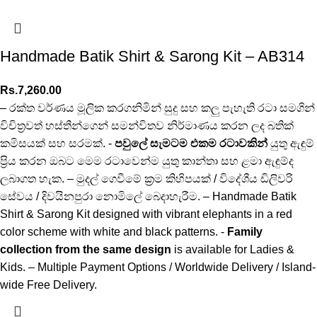
Handmade Batik Shirt & Sarong Kit – AB314
Rs.
7,260.00
– රක්ත වර්ණය මූලික කරගනිමින් සුදු සහ කලු පැහැති රටා සමගින්
විචිත්‍රවත් හස්තීන්ගෙන් සමන්විතව නිර්මාණය කරන ලද බතික්
කමිසයක් සහ සරමක්. -
පවුලේ සැමටම එකම රටාවකින්
යුතු ඇඳුම්
ප්‍රිය කරන ඔබට මෙම රටාවෙන්ම යුතු කාන්තා සහ ළමා ඇඳුම්ද
ලබාගත හැක. – මුදල් ගෙවීමේ ක්‍රම කිහිපයක් / විදේශීය ඩිලිවරි
සේවය / දිවයිනපුරා නොමිලේ බෙදාහැරීම. – Handmade Batik
Shirt & Sarong Kit designed with vibrant elephants in a red
color scheme with white and black patterns. -
Family
collection from the same design
is available for Ladies &
Kids. – Multiple Payment Options / Worldwide Delivery / Island-
wide Free Delivery.