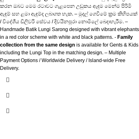
කරන ඔබට මෙම රටාවට ගැළපෙන උඩුකය ඇඳුම මෙන්ම පිරිමි
ඇඳුම් සහ ළමා ඇඳුම්ද ලබාගත හැක. – මුදල් ගෙවීමේ ක්‍රම කිහිපයක්
/ විදේශීය ඩිලිවරි සේවය / දිවයිනපුරා නොමිලේ බෙදාහැරීම. –
Handmade Batik Lungi Sarong designed with vibrant elephants
in a red color scheme with white and black patterns. -
Family
collection from the same design
is available for Gents & Kids
including the Lungi Top in the matching design. – Multiple
Payment Options / Worldwide Delivery / Island-wide Free
Delivery.