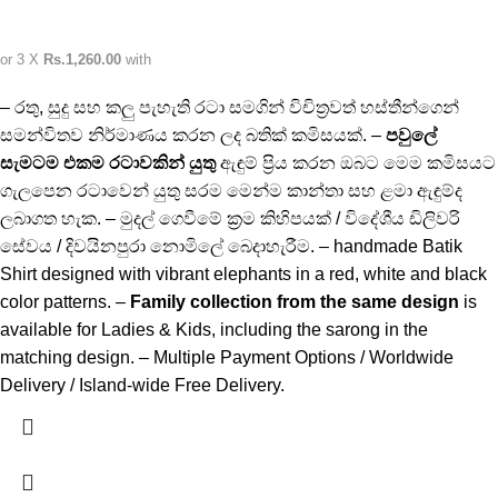
or 3 X
Rs.1,260.00
with
– රතු, සුදු සහ කලු පැහැති රටා සමගින් විචිත්‍රවත් හස්තීන්ගෙන්
සමන්විතව නිර්මාණය කරන ලද බතික් කමිසයක්. –
පවුලේ
සැමටම එකම රටාවකින් යුතු
ඇඳුම් ප්‍රිය කරන ඔබට මෙම කමිසයට
ගැලපෙන රටාවෙන් යුතු සරම මෙන්ම කාන්තා සහ ළමා ඇඳුම්ද
ලබාගත හැක. – මුදල් ගෙවීමේ ක්‍රම කිහිපයක් / විදේශීය ඩිලිවරි
සේවය / දිවයිනපුරා නොමිලේ බෙදාහැරීම. – handmade Batik
Shirt designed with vibrant elephants in a red, white and black
color patterns. –
Family collection from the same design
is
available for Ladies & Kids, including the sarong in the
matching design. – Multiple Payment Options / Worldwide
Delivery / Island-wide Free Delivery.