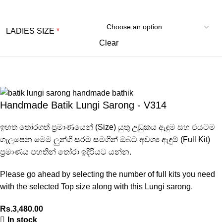
LADIES SIZE
*
Clear
Handmade Batik Lungi Sarong - V314
ඉහත තෝරගත් ප්‍රමාණයෙන් (Size) යුතු උඩුකය ඇඳුම සහ එයටම
ගැලපෙන මෙම ලුන්ගි සරම සමගින් ඔබට අවශ්‍ය ඇඳුම් (Full Kit)
ප්‍රමාණය පහතින් තෝරා ඉදිරියට යන්න.
Please go ahead by selecting the number of full kits you need
with the selected Top size along with this Lungi sarong.
Rs.
3,480.00
In stock