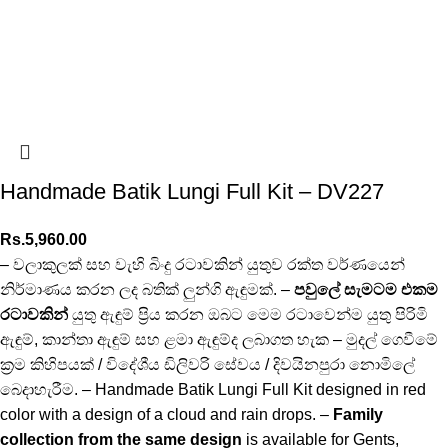
Handmade Batik Lungi Full Kit – DV227
Rs.
5,960.00
– වලාකුලක් සහ වැහි බිංදු රටාවකින් යුතුව රක්ත වර්ණයෙන්
නිර්මාණය කරන ලද බතික් ලුන්ගි ඇඳුමක්. –
පවුලේ සැමටම එකම
රටාවකින්
යුතු ඇඳුම් ප්‍රිය කරන ඔබට මෙම රටාවෙන්ම යුතු පිරිමි
ඇඳුම්, කාන්තා ඇඳුම් සහ ළමා ඇඳුම්ද ලබාගත හැක – මුදල් ගෙවීමේ
ක්‍රම කිහිපයක් / විදේශීය ඩිලිවරි සේවය / දිවයිනපුරා නොමිලේ
බෙදාහැරීම. – Handmade Batik Lungi Full Kit designed in red
color with a design of a cloud and rain drops. –
Family
collection from the same design
is available for Gents,