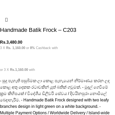
Handmade Batik Frock – C203
Rs.
3,480.00
3 X
Rs. 1,160.00
or
8%
Cashback with
or 3 X
Rs.1,160.00
with
- සුදු පැහැති පසුබිමක ලා කොළ පැහැයෙන් නිර්මාණය කරන ලද
කොළ අතු දෙකක රටාවකින් යුත් බතික් ගවුමක්. - මුදල් ගෙවීමේ
ක්‍රම කිහිපයක් / විදේශීය ඩිලිවරි සේවය / දිවයිනපුරා නොමිලේ
බෙදාහැරීම. - Handmade Batik Frock designed with two leafy
branches design in light green on a white background. -
Multiple Payment Options / Worldwide Delivery / Island-wide