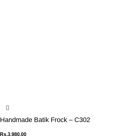
Handmade Batik Frock – C302
Rs.
3,980.00