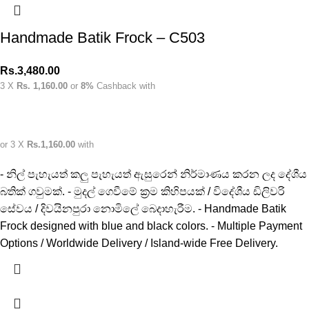
Handmade Batik Frock – C503
Rs.
3,480.00
3 X
Rs. 1,160.00
or
8%
Cashback with
or 3 X
Rs.1,160.00
with
- නිල් පැහැයත් කලු පැහැයත් ඇසුරෙන් නිර්මාණය කරන ලද දේශීය
බතික් ගවුමක්. - මුදල් ගෙවීමේ ක්‍රම කිහිපයක් / විදේශීය ඩිලිවරි
සේවය / දිවයිනපුරා නොමිලේ බෙදාහැරීම. - Handmade Batik
Frock designed with blue and black colors. - Multiple Payment
Options / Worldwide Delivery / Island-wide Free Delivery.