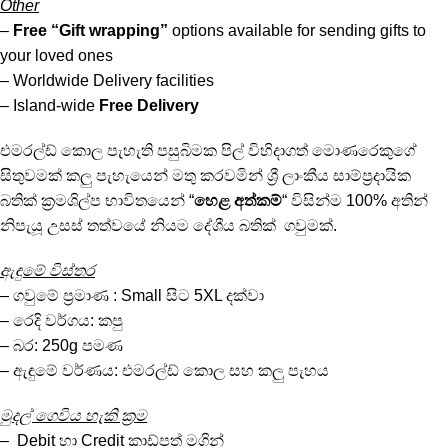
Other
–
Free
“Gift wrapping”
options available for sending gifts to
your loved ones
– Worldwide Delivery facilities
– Island-wide
Free Delivery
එමරල්ඩ් කොල පැහැති පසුබිමක පිල් විහිදාගත් මොණරෙකුගේ
සිතුවමක් කලු පැහැයෙන් මතු කරවමින් ශ්‍රී ලාංකීය සාම්ප්‍රදායික
බතික් ක්‍රමශිල්ප භාවිතයෙන් “
හෙළ අත්කම්
“ විසින්ම 100% අතින්
නිපැයූ උසස් තත්වයේ නියම දේශීය බතික් ගවුමක්.
ඇඳුමේ විස්තර
– ගවුමේ ප්‍රමාණ : Small සිට 5XL දක්වා
– රෙදි වර්ගය: කපු
– බර: 250g පමණ
– ඇඳුමේ වර්ණය: එමරල්ඩ් කොල සහ කලු පැහය
මුදල් ගෙවිය හැකි ක්‍රම
– Debit හා Credit කාඩ්පත් මගින්