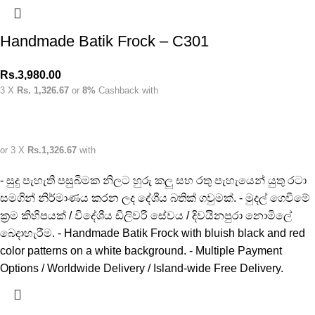
Handmade Batik Frock – C301
Rs.
3,980.00
3 X
Rs. 1,326.67
or
8%
Cashback with
or 3 X
Rs.1,326.67
with
- සුදු පැහැති පසුබිමක නිලට හුරු කලු සහ රතු පැහැයෙන් යුතු රටා
සමගින් නිර්මාණය කරන ලද දේශීය බතික් ගවුමක්. - මුදල් ගෙවීමේ
ක්‍රම කිහිපයක් / විදේශීය ඩිලිවරි සේවය / දිවයිනපුරා නොමිලේ
බෙදාහැරීම. - Handmade Batik Frock with bluish black and red
color patterns on a white background. - Multiple Payment
Options / Worldwide Delivery / Island-wide Free Delivery.