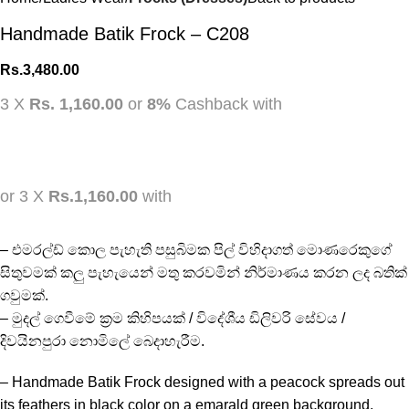
Handmade Batik Frock – C208
Rs.
3,480.00
3 X
Rs. 1,160.00
or
8%
Cashback with
or 3 X
Rs.1,160.00
with
– එමරල්ඩ් කොල පැහැති පසුබිමක පිල් විහිදාගත් මොණරෙකුගේ
සිතුවමක් කලු පැහැයෙන් මතු කරවමින් නිර්මාණය කරන ලද බතික්
ගවුමක්.
– මුදල් ගෙවීමේ ක්‍රම කිහිපයක් / විදේශීය ඩිලිවරි සේවය /
දිවයිනපුරා නොමිලේ බෙදාහැරීම.
– Handmade Batik Frock designed with a peacock spreads out
its feathers in black color on a emarald green background.