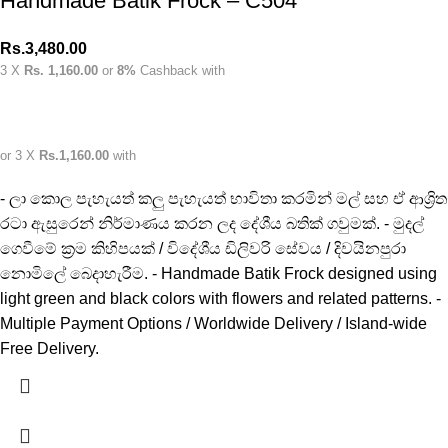
Handmade Batik Frock – C504
Rs.
3,480.00
3 X
Rs. 1,160.00
or
8%
Cashback with
or 3 X
Rs.1,160.00
with
- ලා කොල පැහැයත් කලු පැහැයත් භාවිතා කරමින් මල් සහ ඒ ආශ්‍රිත
රටා ඇසුරෙන් නිර්මාණය කරන ලද දේශීය බතික් ගවුමක්. - මුදල්
ගෙවීමේ ක්‍රම කිහිපයක් / විදේශීය ඩිලිවරි සේවය / දිවයිනපුරා
නොමිලේ බෙදාහැරීම. - Handmade Batik Frock designed using
light green and black colors with flowers and related patterns. -
Multiple Payment Options / Worldwide Delivery / Island-wide
Free Delivery.