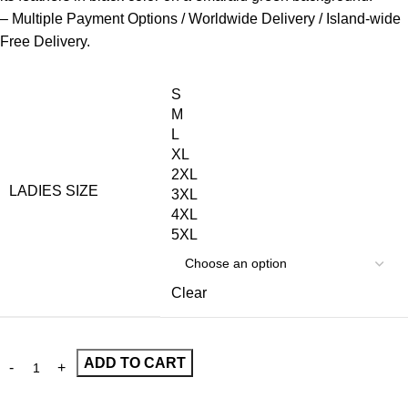
– Multiple Payment Options / Worldwide Delivery / Island-wide
Free Delivery.
S
M
L
XL
2XL
LADIES SIZE
3XL
4XL
5XL
Clear
ADD TO CART