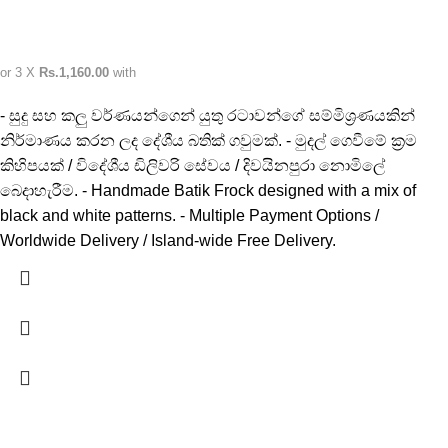
or 3 X
Rs.1,160.00
with
- සුදු සහ කලු වර්ණයන්ගෙන් යුතු රටාවන්ගේ සම්මිශ්‍රණයකින්
නිර්මාණය කරන ලද දේශීය බතික් ගවුමක්. - මුදල් ගෙවීමේ ක්‍රම
කිහිපයක් / විදේශීය ඩිලිවරි සේවය / දිවයිනපුරා නොමිලේ
බෙදාහැරීම. - Handmade Batik Frock designed with a mix of
black and white patterns. - Multiple Payment Options /
Worldwide Delivery / Island-wide Free Delivery.