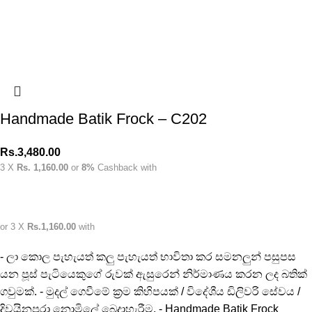
Handmade Batik Frock – C202
Rs.
3,480.00
3 X
Rs. 1,160.00
or
8%
Cashback with
or 3 X
Rs.1,160.00
with
- ලා කොල පැහැයත් කලු පැහැයත් භාවිතා කර සමනලුන් පසුපස
යන පූස් පැටියෙකුගේ රුවක් ඇසුරෙන් නිර්මාණය කරන ලද බතික්
ගවුමක්. - මුදල් ගෙවීමේ ක්‍රම කිහිපයක් / විදේශීය ඩිලිවරි සේවය /
දිවයිනපුරා නොමිලේ බෙදාහැරීම. - Handmade Batik Frock