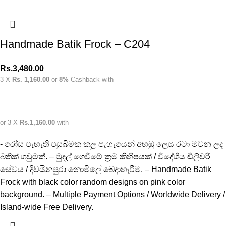
Handmade Batik Frock – C204
Rs.
3,480.00
3 X
Rs. 1,160.00
or
8%
Cashback with
or 3 X
Rs.1,160.00
with
- රෝස පැහැති පසුබිමක කලු පැහැයෙන් අහඹු ලෙස රටා මවන ලද
බතික් ගවුමක්. – මුදල් ගෙවීමේ ක්‍රම කිහිපයක් / විදේශීය ඩිලිවරි
සේවය / දිවයිනපුරා නොමිලේ බෙදාහැරීම. – Handmade Batik
Frock with black color random designs on pink color
background. – Multiple Payment Options / Worldwide Delivery /
Island-wide Free Delivery.