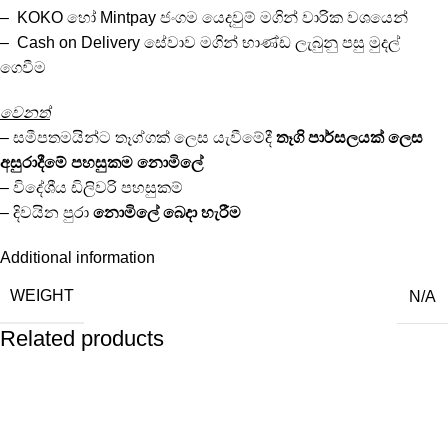
– KOKO හෝ Mintpay ජංගම යෙදවුම් මගින් වාරික වශයෙන්
– Cash on Delivery සේවාව මගින් භාණ්ඩ ලැබුනු පසු මුදල්
ගෙවීම
වෙනත්
– සමීපතමයින්ට තෑග්ගක් ලෙස යැවීමේදී
තෑගි පාර්සලයක්
ලෙස
අසුරාදීමේ පහසුකම
නොමිලේ
– විදේශීය ඩිලිවරි පහසුකම්
– දිවයින පුරා
නොමිලේ
බෙදා හැරීම
Additional information
WEIGHT
N/A
Related products