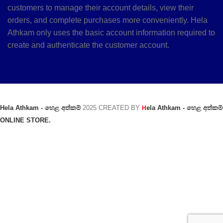
customers to manage their account details, view their
orders, and complete purchases more conveniently. Hela
Athkam only uses the basic account information required to
create and authenticate the customer account.
Hela Athkam - හෙළ අත්කම්
2025 CREATED BY
ela Athkam - හෙළ අත්කම්
H
ONLINE STORE.