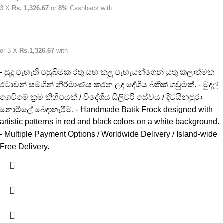
3 X
Rs. 1,326.67
or
8%
Cashback with
or 3 X
Rs.1,326.67
with
- සුදු පැහැති පසුබිමක රතු සහ කලු පැහැයන්ගෙන් යුතු කලාත්මක
රටාවන් සමගින් නිර්මාණය කරන ලද දේශීය බතික් ගවුමක්. - මුදල්
ගෙවීමේ ක්‍රම කිහිපයක් / විදේශීය ඩිලිවරි සේවය / දිවයිනපුරා
නොමිලේ බෙදාහැරීම. - Handmade Batik Frock designed with
artistic patterns in red and black colors on a white background.
- Multiple Payment Options / Worldwide Delivery / Island-wide
Free Delivery.