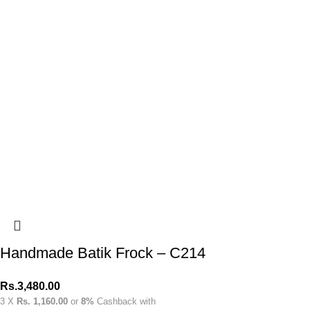
Handmade Batik Frock – C214
Rs.
3,480.00
3 X
Rs. 1,160.00
or
8%
Cashback with