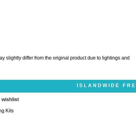
y slightly differ from the original product due to lightings and
ISLANDWIDE FREE DELIV
 wishlist
ng Kits