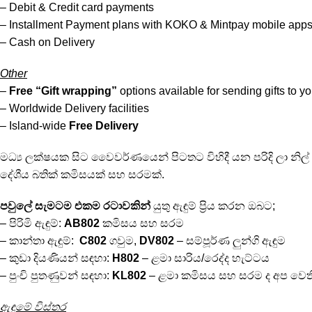
– Debit & Credit card payments
– Installment Payment plans with KOKO & Mintpay mobile app
– Cash on Delivery
Other
–
Free
“Gift wrapping”
options available for sending gifts to y
– Worldwide Delivery facilities
– Island-wide
Free Delivery
මධ්‍ය ලක්ෂයක සිට වෛවර්ණයෙන් පිටතට විහිදී යන පරිදි ලා නිල් පැහැත
දේශීය බතික් කමිසයක් සහ සරමක්.
පවුලේ සැමටම එකම රටාවකින්
යුතු ඇඳුම් ප්‍රිය කරන ඔබට;
– පිරිමි ඇඳුම්:
AB802
කමිසය සහ සරම
– කාන්තා ඇඳුම්:
C802
ගවුම,
DV802
– සම්පූර්ණ ලුන්ගි ඇඳුම
– කුඩා දියණියන් සඳහා:
H802
– ළමා සාරිය/රෙද්ද හැට්ටය
– පුංචි පුතණුවන් සඳහා:
KL802
– ළමා කමිසය සහ සරම ද අප වෙත
ඇඳුමේ විස්තර