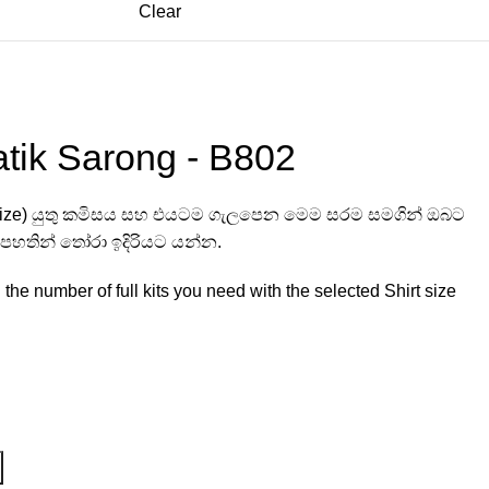
Clear
ik Sarong - B802
Size) යුතු කමිසය සහ එයටම ගැලපෙන මෙම සරම සමගින් ඔබට
ාණය පහතින් තෝරා ඉදිරියට යන්න.
he number of full kits you need with the selected Shirt size