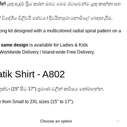
ින්
යුතු ඇඳුම් ප්‍රිය කරන ඔබට මෙම රටාවෙන්ම යුතු කාන්තා සහ
් / විදේශීය ඩිලිවරි සේවය / දිවයිනපුරා නොමිලේ බෙදාහැරීම.
ong kit designed with a multicolored radial spiral pattern on a
e same design
is available for Ladies & Kids
Worldwide Delivery / Island-wide Free Delivery.
ik Shirt - A802
ක්වා (15” සිට 17″) ප්‍රමාණ වලින් කමිසය තෝරාගන්න.
e from Small to 2XL sizes (15″ to 17″).