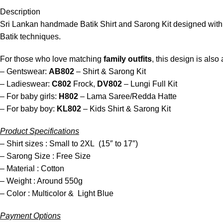
Description
Sri Lankan handmade Batik Shirt and Sarong Kit designed with a
Batik techniques.
For those who love matching
family outfits
, this design is also
– Gentswear:
AB802
– Shirt & Sarong Kit
– Ladieswear:
C802
Frock,
DV802
– Lungi Full Kit
– For baby girls:
H802
– Lama Saree/Redda Hatte
– For baby boy:
KL802
– Kids Shirt & Sarong Kit
Product Specifications
– Shirt sizes : Small to 2XL (15″ to 17″)
– Sarong Size : Free Size
– Material : Cotton
– Weight : Around 550g
– Color : Multicolor & Light Blue
Payment Options