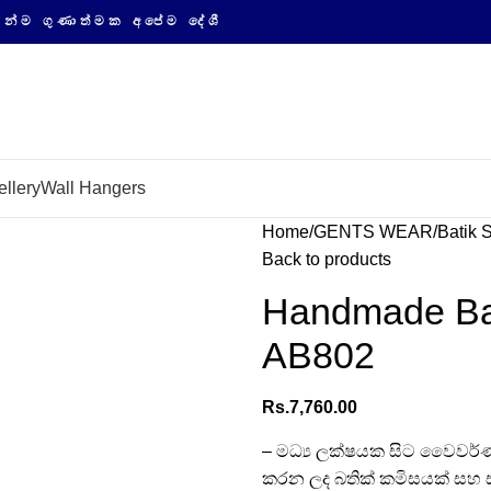
ත්මක අපේම දේශීය නිෂ්පාදනවල සයිබර් ආගමනය
llery
Wall Hangers
Home
GENTS WEAR
Batik S
Back to products
Handmade Bati
AB802
Rs.
7,760.00
– මධ්‍ය ලක්ෂයක සිට වෛවර්ණය
කරන ලද බතික් කමිසයක් සහ 