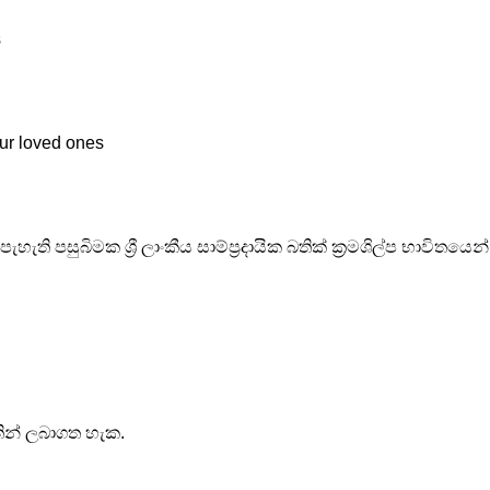
s
our loved ones
ි පසුබිමක ශ්‍රී ලාංකීය සාම්ප්‍රදායික බතික් ක්‍රමශිල්ප භාවිතයෙන්
ින් ලබාගත හැක.