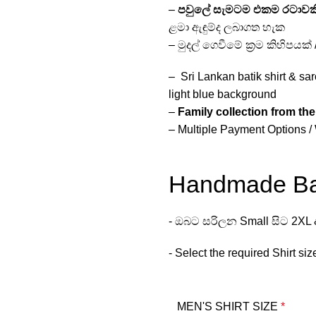
–
පවුලේ සැමටම එකම රටාවක
ළමා ඇඳුම්ද ලබාගත හැක
– මුදල් ගෙවීමේ ක්‍රම කිහිපයක
– Sri Lankan batik shirt & sar
light blue background
–
Family collection from th
– Multiple Payment Options / 
Handmade Bat
- ඔබට සරිලන Small සිට 2XL ද
- Select the required Shirt siz
MEN'S SHIRT SIZE
*