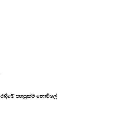
ම
ුරාදීමේ පහසුකම
නොමිලේ