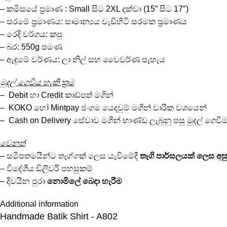
– කමිසයේ ප්‍රමාණ : Small සිට 2XL දක්වා (15” සිට 17″)
– සරමේ ප්‍රමාණය: සාමාන්‍යය වැඩිහිටි සරමක ප්‍රමාණය
– රෙදි වර්ගය: කපු
– බර: 550g පමණ
– ඇඳුමේ වර්ණය: ලා නිල් සහ වෛවර්ණ පැහැය
මුදල් ගෙවිය හැකි ක්‍රම
– Debit හා Credit කාඩ්පත් මගින්
– KOKO හෝ Mintpay ජංගම යෙදවුම් මගින් වාරික වශයෙන්
– Cash on Delivery සේවාව මගින් භාණ්ඩ ලැබුනු පසු මුදල් ගෙවී
වෙනත්
– සමීපතමයින්ට තෑග්ගක් ලෙස යැවීමේදී
තෑගි පාර්සලයක්
ලෙස අස
– විදේශීය ඩිලිවරි පහසුකම්
– දිවයින පුරා
නොමිලේ
බෙදා හැරීම
Additional information
Handmade Batik Shirt - A802