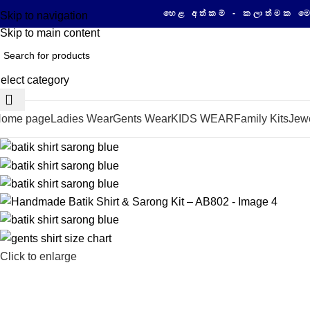
හෙළ අත්කම් - කලාත්මක මෙන්ම ගුණා
Skip to navigation
Skip to main content
elect category
ome page
Ladies Wear
Gents Wear
KIDS WEAR
Family Kits
Jewe
Click to enlarge