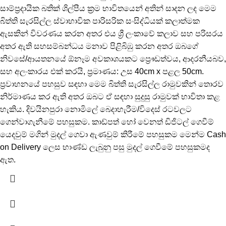
සාම්ප්‍රදායික බතික් ශිල්පීය ක්‍රම භාවිතයෙන් අතින් සාදන ලද මෙම
බිත්ති සැරසිල්ල ස්වාභාවික පාරිසරික සංසිද්ධියක් කලාත්මක
ඇසකින් විවරණය කරන අතර එය ශ්‍රී ලංකාවේ කලාව සහ පරිසරය
අතර ඇති සහසම්බන්ධය මනාව පිළිබිඹු කරන අතර ඔබගේ
නිවසේ/ආයතනයේ ඕනෑම අවකාශයකට ප්‍රෞඩත්වය, ආදරනීයබව,
සහ අලංකාරය එක් කරයි, ප්‍රමාණය: උස 40cm x පළල 50cm.
ප්‍රවාහනයේ පහසුව සඳහා මෙම බිත්ති සැරසිල්ල රාමුවකින් තොරව
නිර්මාණය කර ඇති අතර ඔබට ඒ සඳහා සුදුසු රාමුවක් භාවිතා කළ
හැකිය. දිවයිනපුරා නොමිලේ බෙදාහැරීම/විදෙස් රටවලට
ගෙන්වාගැනීමේ පහසුකම. කාඩ්පත් හෝ වෙනත් ඩිජිටල් ගෙවීම්
යෙදවුම් මගින් මුදල් ගෙවා ඇණවුම් කිරීමේ පහසුකම මෙන්ම Cash
on Delivery ලෙස භාණ්ඩ ලැබුනු පසු මුදල් ගෙවීමේ පහසුකමද
ඇත.