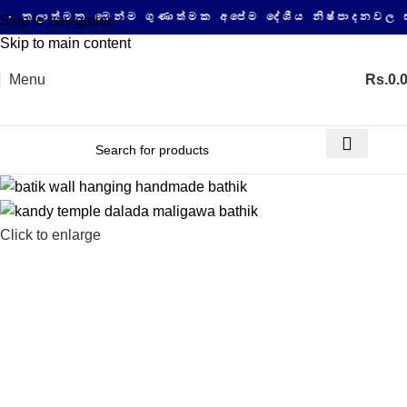
්මක මෙන්ම ගුණාත්මක අපේම දේශීය නිෂ්පාදනවල සයිබර්
Skip to navigation
Skip to main content
Menu
Rs.
0.
Click to enlarge