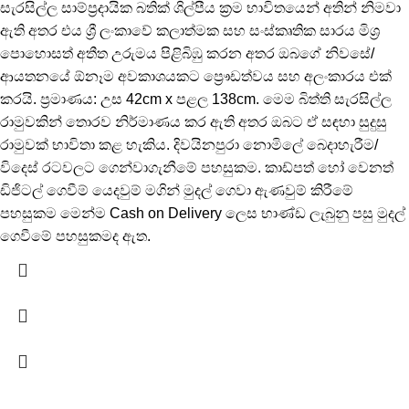
සැරසිල්ල සාම්ප්‍රදායික බතික් ශිල්පීය ක්‍රම භාවිතයෙන් අතින් නිමවා
ඇති අතර එය ශ්‍රී ලංකාවේ කලාත්මක සහ සංස්කෘතික සාරය මිශ්‍ර
පොහොසත් අතීත උරුමය පිළිබිඹු කරන අතර ඔබගේ නිවසේ/
ආයතනයේ ඕනෑම අවකාශයකට ප්‍රෞඩත්වය සහ අලංකාරය එක්
කරයි. ප්‍රමාණය: උස 42cm x පළල 138cm. මෙම බිත්ති සැරසිල්ල
රාමුවකින් තොරව නිර්මාණය කර ඇති අතර ඔබට ඒ සඳහා සුදුසු
රාමුවක් භාවිතා කළ හැකිය. දිවයිනපුරා නොමිලේ බෙදාහැරීම/
විදෙස් රටවලට ගෙන්වාගැනීමේ පහසුකම. කාඩ්පත් හෝ වෙනත්
ඩිජිටල් ගෙවීම් යෙදවුම් මගින් මුදල් ගෙවා ඇණවුම් කිරීමේ
පහසුකම මෙන්ම Cash on Delivery ලෙස භාණ්ඩ ලැබුනු පසු මුදල්
ගෙවීමේ පහසුකමද ඇත.