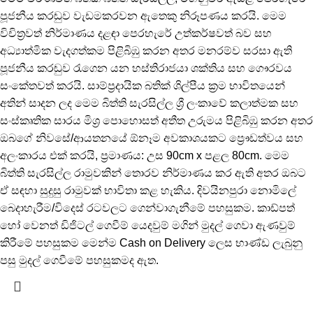
පූජනීය කරඬුව වැඩමකරවන ඇතෙකු නිරූපණය කරයි. මෙම
විචිත්‍රවත් නිර්මාණය දළඳා පෙරහැරේ උත්කර්ෂවත් බව සහ
අධ්‍යාත්මික වැදගත්කම පිළිබිඹු කරන අතර මනරම්ව සරසා ඇති
පූජනීය කරඬුව රැගෙන යන හස්තිරාජයා ශක්තිය සහ ගෞරවය
සංකේතවත් කරයි. සාම්ප්‍රදායික බතික් ශිල්පීය ක්‍රම භාවිතයෙන්
අතින් සාදන ලද මෙම බිත්ති සැරසිල්ල ශ්‍රී ලංකාවේ කලාත්මක සහ
සංස්කෘතික සාරය මිශ්‍ර පොහොසත් අතීත උරුමය පිළිබිඹු කරන අතර
ඔබගේ නිවසේ/ආයතනයේ ඕනෑම අවකාශයකට ප්‍රෞඩත්වය සහ
අලංකාරය එක් කරයි, ප්‍රමාණය: උස 90cm x පළල 80cm. මෙම
බිත්ති සැරසිල්ල රාමුවකින් තොරව නිර්මාණය කර ඇති අතර ඔබට
ඒ සඳහා සුදුසු රාමුවක් භාවිතා කළ හැකිය. දිවයිනපුරා නොමිලේ
බෙදාහැරීම/විදෙස් රටවලට ගෙන්වාගැනීමේ පහසුකම. කාඩ්පත්
හෝ වෙනත් ඩිජිටල් ගෙවීම් යෙදවුම් මගින් මුදල් ගෙවා ඇණවුම්
කිරීමේ පහසුකම මෙන්ම Cash on Delivery ලෙස භාණ්ඩ ලැබුනු
පසු මුදල් ගෙවීමේ පහසුකමද ඇත.