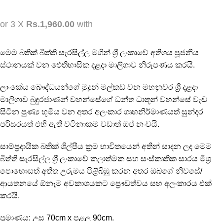
or 3 X
Rs.1,960.00
with
මෙම බතික් බිත්ති සැරසිල්ල මගින් ශ්‍රී ලංකාවේ අතිශය පූජනීය
ස්ථානයක් වන ඓතිහාසික දළදා මාලිගාව නිරූපණය කරයි.
ලාංකේය බෞද්ධයන්ගේ මුදුන් මල්කඩ වන මහනුවර ශ්‍රී දළදා
මාලිගාව බුදුරජාණන් වහන්සේගේ ධන්ත ධාතූන් වහන්සේ වැඩ
සිටින පුණ්‍ය භූමිය වන අතර අලංකාර ගෘහනිර්මාණයත් සුන්දර
පරිසරයත් එහි ඇති වටිනාකම වඩාත් ඔප් නංවයි.
සාම්ප්‍රදායික බතික් ශිල්පීය ක්‍රම භාවිතයෙන් අතින් සාදන ලද මෙම
බිත්ති සැරසිල්ල ශ්‍රී ලංකාවේ කලාත්මක සහ සංස්කෘතික සාරය මිශ්‍ර
පොහොසත් අතීත උරුමය පිළිබිඹු කරන අතර ඔබගේ නිවසේ/
ආයතනයේ ඕනෑම අවකාශයකට ප්‍රෞඩත්වය සහ අලංකාරය එක්
කරයි,
ප්‍රමාණය: උස 70cm x පළල 90cm.