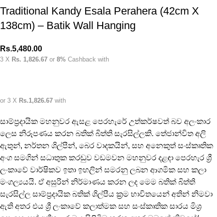
Traditional Kandy Esala Perahera (42cm X
138cm) – Batik Wall Hanging
Rs.
5,480.00
3 X
Rs. 1,826.67
or
8%
Cashback with
or 3 X
Rs.1,826.67
with
සාම්ප්‍රදායික මහනුවර ඇසළ පෙරහැරේ උත්කර්ෂවත් බව අලංකාර
ලෙස නිරූපණය කරන බතික් බිත්ති සැරසිල්ලකි. තේජාන්විත අලි
ඇතුන්, නර්තන ශිල්පීන්, බෙර වාදකයින්, සහ අනෙකුත් සංස්කෘතික
අංග සමගින් සධාතුක කරඬුව වඩමවන මහනුවර දළඳා පෙරහැර ශ්‍රී
ලංකාවේ වාර්ෂිකව ඉතා ඉහලින් සමරනු ලබන ආගමික සහ කලා
මංගල්‍යයයි. ඒ අසුරින් නිර්මාණය කරන ලද මෙම බතික් බිත්ති
සැරසිල්ල සාම්ප්‍රදායික බතික් ශිල්පීය ක්‍රම භාවිතයෙන් අතින් නිමවා
ඇති අතර එය ශ්‍රී ලංකාවේ කලාත්මක සහ සංස්කෘතික සාරය මිශ්‍ර