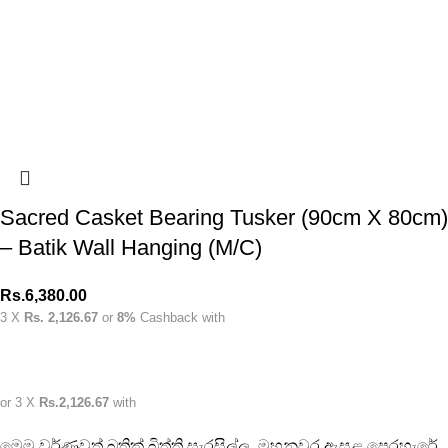
Sacred Casket Bearing Tusker (90cm X 80cm)
– Batik Wall Hanging (M/C)
Rs.
6,380.00
3 X
Rs. 2,126.67
or
8%
Cashback with
or 3 X
Rs.2,126.67
with
මෙම වර්ණවත් බතික් බිත්ති සැරසිල්ල, මහනුවර ඇසළ පෙරහැරේ