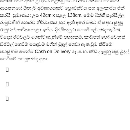
පොහොසත් අතීත උරුමය පිළිබිඹු කරන අතර ඔබගේ නිවසේ/
ආයතනයේ ඕනෑම අවකාශයකට ප්‍රෞඩත්වය සහ අලංකාරය එක්
කරයි. ප්‍රමාණය: උස 42cm x පළල 138cm. මෙම බිත්ති සැරසිල්ල
රාමුවකින් තොරව නිර්මාණය කර ඇති අතර ඔබට ඒ සඳහා සුදුසු
රාමුවක් භාවිතා කළ හැකිය. දිවයිනපුරා නොමිලේ බෙදාහැරීම/
විදෙස් රටවලට ගෙන්වාගැනීමේ පහසුකම. කාඩ්පත් හෝ වෙනත්
ඩිජිටල් ගෙවීම් යෙදවුම් මගින් මුදල් ගෙවා ඇණවුම් කිරීමේ
පහසුකම මෙන්ම Cash on Delivery ලෙස භාණ්ඩ ලැබුනු පසු මුදල්
ගෙවීමේ පහසුකමද ඇත.