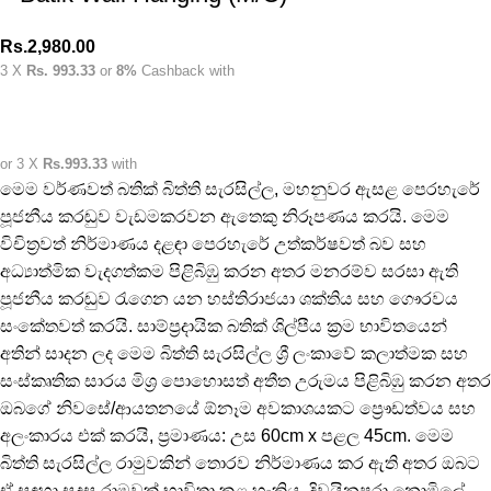
Rs.
2,980.00
3 X
Rs. 993.33
or
8%
Cashback with
or 3 X
Rs.993.33
with
මෙම වර්ණවත් බතික් බිත්ති සැරසිල්ල, මහනුවර ඇසළ පෙරහැරේ
පූජනීය කරඬුව වැඩමකරවන ඇතෙකු නිරූපණය කරයි. මෙම
විචිත්‍රවත් නිර්මාණය දළඳා පෙරහැරේ උත්කර්ෂවත් බව සහ
අධ්‍යාත්මික වැදගත්කම පිළිබිඹු කරන අතර මනරම්ව සරසා ඇති
පූජනීය කරඬුව රැගෙන යන හස්තිරාජයා ශක්තිය සහ ගෞරවය
සංකේතවත් කරයි. සාම්ප්‍රදායික බතික් ශිල්පීය ක්‍රම භාවිතයෙන්
අතින් සාදන ලද මෙම බිත්ති සැරසිල්ල ශ්‍රී ලංකාවේ කලාත්මක සහ
සංස්කෘතික සාරය මිශ්‍ර පොහොසත් අතීත උරුමය පිළිබිඹු කරන අතර
ඔබගේ නිවසේ/ආයතනයේ ඕනෑම අවකාශයකට ප්‍රෞඩත්වය සහ
අලංකාරය එක් කරයි, ප්‍රමාණය: උස 60cm x පළල 45cm. මෙම
බිත්ති සැරසිල්ල රාමුවකින් තොරව නිර්මාණය කර ඇති අතර ඔබට
ඒ සඳහා සුදුසු රාමුවක් භාවිතා කළ හැකිය. දිවයිනපුරා නොමිලේ