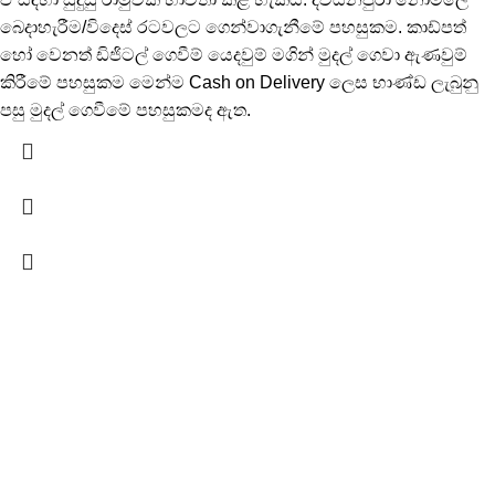
බෙදාහැරීම/විදෙස් රටවලට ගෙන්වාගැනීමේ පහසුකම. කාඩ්පත්
හෝ වෙනත් ඩිජිටල් ගෙවීම් යෙදවුම් මගින් මුදල් ගෙවා ඇණවුම්
කිරීමේ පහසුකම මෙන්ම Cash on Delivery ලෙස භාණ්ඩ ලැබුනු
පසු මුදල් ගෙවීමේ පහසුකමද ඇත.