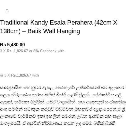
Traditional Kandy Esala Perahera (42cm X
138cm) – Batik Wall Hanging
Rs.
5,480.00
3 X
Rs. 1,826.67
or
8%
Cashback with
or 3 X
Rs.1,826.67
with
සාම්ප්‍රදායික මහනුවර ඇසළ පෙරහැරේ උත්කර්ෂවත් බව අලංකාර
ලෙස නිරූපණය කරන බතික් බිත්ති සැරසිල්ලකි. තේජාන්විත අලි
ඇතුන්, නර්තන ශිල්පීන්, බෙර වාදකයින්, සහ අනෙකුත් සංස්කෘතික
අංග සමගින් සධාතුක කරඬුව වඩමවන මහනුවර දළඳා පෙරහැර ශ්‍රී
ලංකාවේ වාර්ෂිකව ඉතා ඉහලින් සමරනු ලබන ආගමික සහ කලා
මංගල්‍යයයි. ඒ අසුරින් නිර්මාණය කරන ලද මෙම බතික් බිත්ති