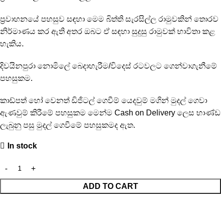
ප්‍රවාහනයේ පහසුව සඳහා මෙම බිත්ති සැරසිල්ල රාමුවකින් තොරව
නිර්මාණය කර ඇති අතර ඔබට ඒ සඳහා සුදුසු රාමුවක් භාවිතා කළ
හැකිය.
දිවයිනපුරා නොමිලේ බෙදාහැරීම/විදෙස් රටවලට ගෙන්වාගැනීමේ
පහසුකම.
කාඩ්පත් හෝ වෙනත් ඩිජිටල් ගෙවීම් යෙදවුම් මගින් මුදල් ගෙවා
ඇණවුම් කිරීමේ පහසුකම මෙන්ම Cash on Delivery ලෙස භාණ්ඩ
ලැබුනු පසු මුදල් ගෙවීමේ පහසුකමද ඇත.
In stock
ADD TO CART