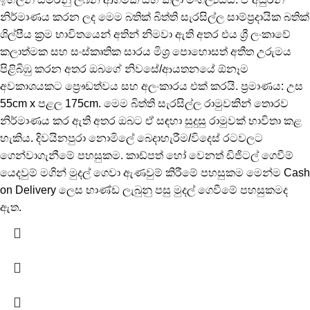
නිර්මාණය කරන ලද මෙම බතික් බිත්ති සැරසිල්ල සාම්ප්‍රදායික බතික්
ශිල්පීය ක්‍රම භාවිතයෙන් අතින් නිමවා ඇති අතර එය ශ්‍රී ලංකාවේ
කලාත්මක සහ සංස්කෘතික සාරය මිශ්‍ර පොහොසත් අතීත උරුමය
පිළිබිඹු කරන අතර ඔබගේ නිවසේ/ආයතනයේ ඕනෑම
අවකාශයකට ප්‍රෞඩත්වය සහ අලංකාරය එක් කරයි. ප්‍රමාණය: උස
55cm x පළල 175cm. මෙම බිත්ති සැරසිල්ල රාමුවකින් තොරව
නිර්මාණය කර ඇති අතර ඔබට ඒ සඳහා සුදුසු රාමුවක් භාවිතා කළ
හැකිය. දිවයිනපුරා නොමිලේ බෙදාහැරීම/විදෙස් රටවලට
ගෙන්වාගැනීමේ පහසුකම. කාඩ්පත් හෝ වෙනත් ඩිජිටල් ගෙවීම්
යෙදවුම් මගින් මුදල් ගෙවා ඇණවුම් කිරීමේ පහසුකම මෙන්ම Cash
on Delivery ලෙස භාණ්ඩ ලැබුනු පසු මුදල් ගෙවීමේ පහසුකමද
ඇත.