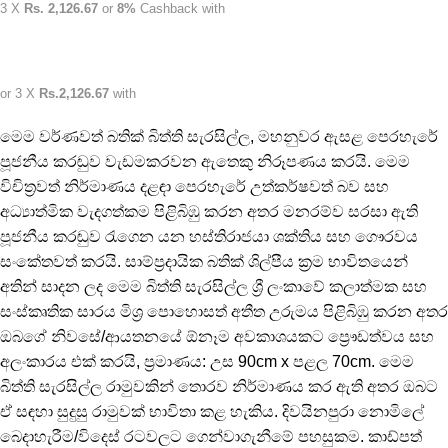
3 X
Rs. 2,126.67
or
8%
Cashback with
or 3 X
Rs.2,126.67
with
මෙම වර්ණවත් බතික් බිත්ති සැරසිල්ල, මහනුවර ඇසළ පෙරහැරේ
පූජනීය කරඬුව වැඩමකරවන ඇතෙකු නිරූපණය කරයි. මෙම
විචිත්‍රවත් නිර්මාණය දළඳා පෙරහැරේ උත්කර්ෂවත් බව සහ
අධ්‍යාත්මික වැදගත්කම පිළිබිඹු කරන අතර මනරම්ව සරසා ඇති
පූජනීය කරඬුව රැගෙන යන හස්තිරාජයා ශක්තිය සහ ගෞරවය
සංකේතවත් කරයි. සාම්ප්‍රදායික බතික් ශිල්පීය ක්‍රම භාවිතයෙන්
අතින් සාදන ලද මෙම බිත්ති සැරසිල්ල ශ්‍රී ලංකාවේ කලාත්මක සහ
සංස්කෘතික සාරය මිශ්‍ර පොහොසත් අතීත උරුමය පිළිබිඹු කරන අතර
ඔබගේ නිවසේ/ආයතනයේ ඕනෑම අවකාශයකට ප්‍රෞඩත්වය සහ
අලංකාරය එක් කරයි, ප්‍රමාණය: උස 90cm x පළල 70cm. මෙම
බිත්ති සැරසිල්ල රාමුවකින් තොරව නිර්මාණය කර ඇති අතර ඔබට
ඒ සඳහා සුදුසු රාමුවක් භාවිතා කළ හැකිය. දිවයිනපුරා නොමිලේ
බෙදාහැරීම/විදෙස් රටවලට ගෙන්වාගැනීමේ පහසුකම. කාඩ්පත්