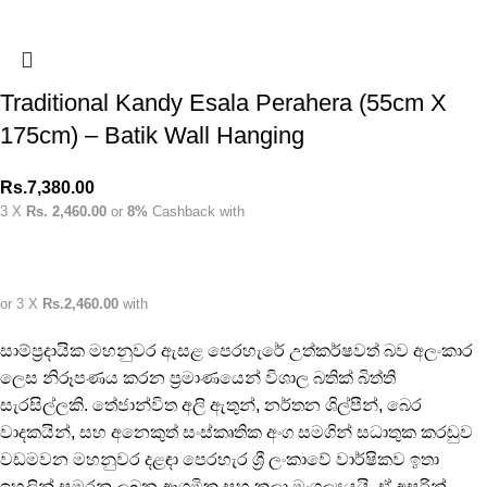
Traditional Kandy Esala Perahera (55cm X
175cm) – Batik Wall Hanging
Rs.
7,380.00
3 X
Rs. 2,460.00
or
8%
Cashback with
or 3 X
Rs.2,460.00
with
සාම්ප්‍රදායික මහනුවර ඇසළ පෙරහැරේ උත්කර්ෂවත් බව අලංකාර
ලෙස නිරූපණය කරන ප්‍රමාණයෙන් විශාල බතික් බිත්ති
සැරසිල්ලකි. තේජාන්විත අලි ඇතුන්, නර්තන ශිල්පීන්, බෙර
වාදකයින්, සහ අනෙකුත් සංස්කෘතික අංග සමගින් සධාතුක කරඬුව
වඩමවන මහනුවර දළඳා පෙරහැර ශ්‍රී ලංකාවේ වාර්ෂිකව ඉතා
ඉහලින් සමරනු ලබන ආගමික සහ කලා මංගල්‍යයයි. ඒ අසුරින්