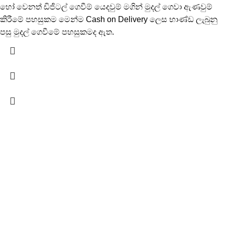
හෝ වෙනත් ඩිජිටල් ගෙවීම් යෙදවුම් මගින් මුදල් ගෙවා ඇණවුම්
කිරීමේ පහසුකම මෙන්ම Cash on Delivery ලෙස භාණ්ඩ ලැබුනු
පසු මුදල් ගෙවීමේ පහසුකමද ඇත.