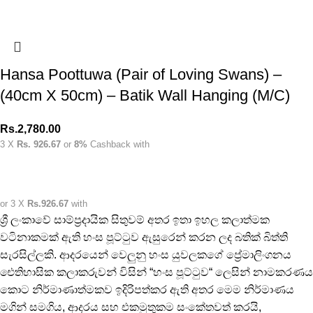
Hansa Poottuwa (Pair of Loving Swans) –
(40cm X 50cm) – Batik Wall Hanging (M/C)
Rs.
2,780.00
3 X
Rs. 926.67
or
8%
Cashback with
or 3 X
Rs.926.67
with
ශ්‍රී ලංකාවේ සාම්ප්‍රදායික සිතුවම් අතර ඉතා ඉහල කලාත්මක
වටිනාකමක් ඇති හංස පූට්ටුව ඇසුරෙන් කරන ලද බතික් බිත්ති
සැරසිල්ලකි. ආදරයෙන් වෙලුනු හංස යුවලකගේ ප්‍රේමාලිංගනය
ඓතිහාසික කලාකරුවන් විසින් “හංස පූට්ටුව“ ලෙසින් නාමකරණය
කොට නිර්මාණාත්මකව ඉදිරිපත්කර ඇති අතර මෙම නිර්මාණය
මගින් සමගිය, ආදරය සහ එකමුතුකම සංකේතවත් කරයි,