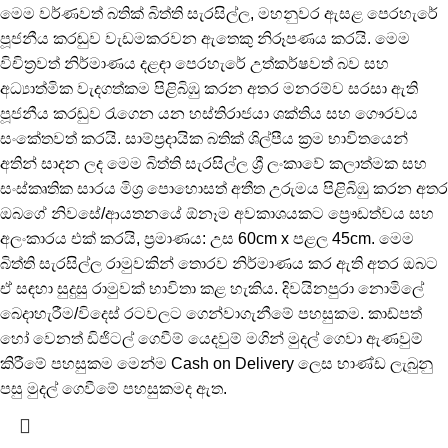
මෙම වර්ණවත් බතික් බිත්ති සැරසිල්ල, මහනුවර ඇසළ පෙරහැරේ
පූජනීය කරඬුව වැඩමකරවන ඇතෙකු නිරූපණය කරයි. මෙම
විචිත්‍රවත් නිර්මාණය දළඳා පෙරහැරේ උත්කර්ෂවත් බව සහ
අධ්‍යාත්මික වැදගත්කම පිළිබිඹු කරන අතර මනරම්ව සරසා ඇති
පූජනීය කරඬුව රැගෙන යන හස්තිරාජයා ශක්තිය සහ ගෞරවය
සංකේතවත් කරයි. සාම්ප්‍රදායික බතික් ශිල්පීය ක්‍රම භාවිතයෙන්
අතින් සාදන ලද මෙම බිත්ති සැරසිල්ල ශ්‍රී ලංකාවේ කලාත්මක සහ
සංස්කෘතික සාරය මිශ්‍ර පොහොසත් අතීත උරුමය පිළිබිඹු කරන අතර
ඔබගේ නිවසේ/ආයතනයේ ඕනෑම අවකාශයකට ප්‍රෞඩත්වය සහ
අලංකාරය එක් කරයි, ප්‍රමාණය: උස 60cm x පළල 45cm. මෙම
බිත්ති සැරසිල්ල රාමුවකින් තොරව නිර්මාණය කර ඇති අතර ඔබට
ඒ සඳහා සුදුසු රාමුවක් භාවිතා කළ හැකිය. දිවයිනපුරා නොමිලේ
බෙදාහැරීම/විදෙස් රටවලට ගෙන්වාගැනීමේ පහසුකම. කාඩ්පත්
හෝ වෙනත් ඩිජිටල් ගෙවීම් යෙදවුම් මගින් මුදල් ගෙවා ඇණවුම්
කිරීමේ පහසුකම මෙන්ම Cash on Delivery ලෙස භාණ්ඩ ලැබුනු
පසු මුදල් ගෙවීමේ පහසුකමද ඇත.