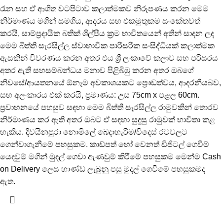
රෑන සහ ඒ ආශිත වටපිටාව කලාත්මකව නිරූපණය කරන මෙම
නිර්මාණය මගින් සමගිය, ආදරය සහ එකමුතුකම සංකේතවත්
කරයි, සාම්ප්‍රදායික බතික් ශිල්පීය ක්‍රම භාවිතයෙන් අතින් සාදන ලද
මෙම බිත්ති සැරසිල්ල ස්වාභාවික පාරිසරික සංසිද්ධියක් කලාත්මක
ඇසකින් විවරණය කරන අතර එය ශ්‍රී ලංකාවේ කලාව සහ පරිසරය
අතර ඇති සහසම්බන්ධය මනාව පිළිබිඹු කරන අතර ඔබගේ
නිවසේ/ආයතනයේ ඕනෑම අවකාශයකට ප්‍රෞඩත්වය, ආදරනීයබව,
සහ අලංකාරය එක් කරයි, ප්‍රමාණය: උස 75cm x පළල 60cm.
ප්‍රවාහනයේ පහසුව සඳහා මෙම බිත්ති සැරසිල්ල රාමුවකින් තොරව
නිර්මාණය කර ඇති අතර ඔබට ඒ සඳහා සුදුසු රාමුවක් භාවිතා කළ
හැකිය. දිවයිනපුරා නොමිලේ බෙදාහැරීම/විදෙස් රටවලට
ගෙන්වාගැනීමේ පහසුකම. කාඩ්පත් හෝ වෙනත් ඩිජිටල් ගෙවීම්
යෙදවුම් මගින් මුදල් ගෙවා ඇණවුම් කිරීමේ පහසුකම මෙන්ම Cash
on Delivery ලෙස භාණ්ඩ ලැබුනු පසු මුදල් ගෙවීමේ පහසුකමද
ඇත.