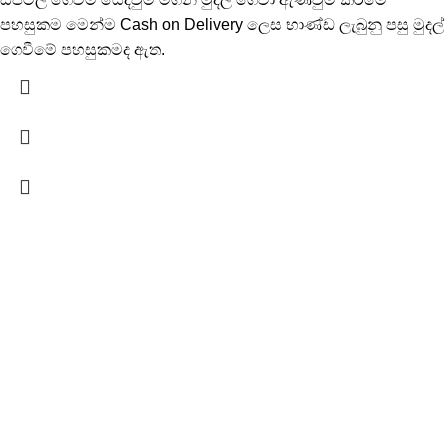
පහසුකම මෙන්ම Cash on Delivery ලෙස භාණ්ඩ ලැබුනු පසු මුදල්
ගෙවීමේ පහසුකමද ඇත.