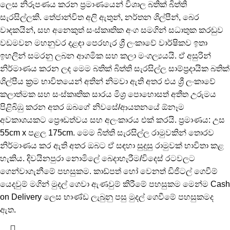
ලෙස නිරූපණය කරන ප්‍රමාණයෙන් විශාල බතික් බිත්ති
සැරසිල්ලකි. තේජාන්විත අලි ඇතුන්, නර්තන ශිල්පීන්, බෙර
වාදකයින්, සහ අනෙකුත් සංස්කෘතික අංග සමගින් සධාතුක කරඬුව
වඩමවන මහනුවර දළඳා පෙරහැර ශ්‍රී ලංකාවේ වාර්ෂිකව ඉතා
ඉහලින් සමරනු ලබන ආගමික සහ කලා මංගල්‍යයයි. ඒ අසුරින්
නිර්මාණය කරන ලද මෙම බතික් බිත්ති සැරසිල්ල සාම්ප්‍රදායික බතික්
ශිල්පීය ක්‍රම භාවිතයෙන් අතින් නිමවා ඇති අතර එය ශ්‍රී ලංකාවේ
කලාත්මක සහ සංස්කෘතික සාරය මිශ්‍ර පොහොසත් අතීත උරුමය
පිළිබිඹු කරන අතර ඔබගේ නිවසේ/ආයතනයේ ඕනෑම
අවකාශයකට ප්‍රෞඩත්වය සහ අලංකාරය එක් කරයි. ප්‍රමාණය: උස
55cm x පළල 175cm. මෙම බිත්ති සැරසිල්ල රාමුවකින් තොරව
නිර්මාණය කර ඇති අතර ඔබට ඒ සඳහා සුදුසු රාමුවක් භාවිතා කළ
හැකිය. දිවයිනපුරා නොමිලේ බෙදාහැරීම/විදෙස් රටවලට
ගෙන්වාගැනීමේ පහසුකම. කාඩ්පත් හෝ වෙනත් ඩිජිටල් ගෙවීම්
යෙදවුම් මගින් මුදල් ගෙවා ඇණවුම් කිරීමේ පහසුකම මෙන්ම Cash
on Delivery ලෙස භාණ්ඩ ලැබුනු පසු මුදල් ගෙවීමේ පහසුකමද
ඇත.