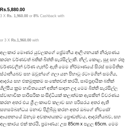
Rs.
5,880.00
3 X
Rs. 1,960.00
or
8%
Cashback with
or 3 X
Rs.1,960.00
with
අලංකාර මොණර යුවලකගේ ප්‍රේමනීය ආලිංගනයක් නිරූපණය
කරන වර්ණවත් බතික් බිත්ති සැරසිල්ලකි. නිල්, කොළ, සුදු සහ රතු
වර්ණවලින් වර්ණ ගැන්වී ඇති මෙම නිර්මාණයේ සිරස් සමමිතික
ස්ථානීයබව සහ ඔවුන්ගේ ගලා යන පිහාටු රටා මගින් සමගිය,
ආදරය සහ එකමුතුකම සංකේතවත් කරයි, සාම්ප්‍රදායික බතික්
ශිල්පීය ක්‍රම භාවිතයෙන් අතින් සාදන ලද මෙම බිත්ති සැරසිල්ල
ස්වාභාවික පාරිසරික සංසිද්ධියක් කලාත්මක ඇසකින් විවරණය
කරන අතර එය ශ්‍රී ලංකාවේ කලාව සහ පරිසරය අතර ඇති
සහසම්බන්ධය මනාව පිළිබිඹු කරන අතර ඔබගේ නිවසේ/
ආයතනයේ ඕනෑම අවකාශයකට ප්‍රෞඩත්වය, ආදරනීයබව, සහ
අලංකාරය එක් කරයි, ප්‍රමාණය: උස 85cm x පළල 65cm. මෙම