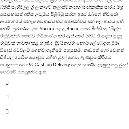
බිත්ති සැරසිල්ල ශ්‍රී ලංකාවේ කලාත්මක සහ සංස්කෘතික සාරය මිශ්‍ර
පොහොසත් අතීත උරුමය පිළිබිඹු කරන අතර ඔබගේ නිවසේ/
ආයතනයේ ඕනෑම අවකාශයකට ප්‍රෞඩත්වය සහ අලංකාරය එක්
කරයි, ප්‍රමාණය: උස 55cm x පළල 45cm. මෙම බිත්ති සැරසිල්ල
රාමුවකින් තොරව නිර්මාණය කර ඇති අතර ඔබට ඒ සඳහා සුදුසු
රාමුවක් භාවිතා කළ හැකිය. දිවයිනපුරා නොමිලේ බෙදාහැරීම/
විදෙස් රටවලට ගෙන්වාගැනීමේ පහසුකම. කාඩ්පත් හෝ වෙනත්
ඩිජිටල් ගෙවීම් යෙදවුම් මගින් මුදල් ගෙවා ඇණවුම් කිරීමේ
පහසුකම මෙන්ම Cash on Delivery ලෙස භාණ්ඩ ලැබුනු පසු මුදල්
ගෙවීමේ පහසුකමද ඇත.