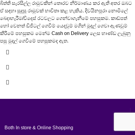
බිත්ති සැරසිල්ල රාමුවකින් තොරව නිර්මාණය කර ඇති අතර ඔබට
ඒ සඳහා සුදුසු රාමුවක් භාවිතා කළ හැකිය. දිවයිනපුරා නොමිලේ
බෙදාහැරීම/විදෙස් රටවලට ගෙන්වාගැනීමේ පහසුකම. කාඩ්පත්
හෝ වෙනත් ඩිජිටල් ගෙවීම් යෙදවුම් මගින් මුදල් ගෙවා ඇණවුම්
කිරීමේ පහසුකම මෙන්ම Cash on Delivery ලෙස භාණ්ඩ ලැබුනු
පසු මුදල් ගෙවීමේ පහසුකමද ඇත.
Both In store & Online Shopping