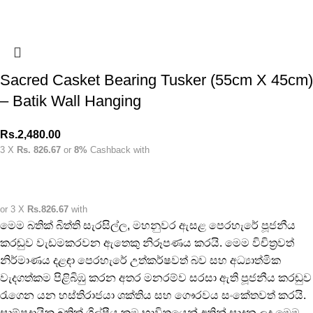
Sacred Casket Bearing Tusker (55cm X 45cm)
– Batik Wall Hanging
Rs.
2,480.00
3 X
Rs. 826.67
or
8%
Cashback with
or 3 X
Rs.826.67
with
මෙම බතික් බිත්ති සැරසිල්ල, මහනුවර ඇසළ පෙරහැරේ පූජනීය
කරඬුව වැඩමකරවන ඇතෙකු නිරූපණය කරයි. මෙම විචිත්‍රවත්
නිර්මාණය දළඳා පෙරහැරේ උත්කර්ෂවත් බව සහ අධ්‍යාත්මික
වැදගත්කම පිළිබිඹු කරන අතර මනරම්ව සරසා ඇති පූජනීය කරඬුව
රැගෙන යන හස්තිරාජයා ශක්තිය සහ ගෞරවය සංකේතවත් කරයි.
සාම්ප්‍රදායික බතික් ශිල්පීය ක්‍රම භාවිතයෙන් අතින් සාදන ලද මෙම