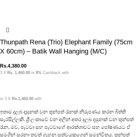
Thunpath Rena (Trio) Elephant Family (75cm
X 60cm) – Batik Wall Hanging (M/C)
Rs.
4,380.00
3 X
Rs. 1,460.00
or
8%
Cashback with
or 3 X
Rs.1,460.00
with
ඉතාම දුලබ දසුනක් වන තුන්පත් රෑනක් නිරූපණය කරන බිත්ති
සැරසිල්ලකි. ශ්‍රී ලංකාවේ වන අලින් අතර දුලබ දසුනක් වන තුන්පත්
රෑන, මව, පැටවා සහ පැටවාගේ ආරක්ශාවට සහ පෝෂණයට ඒ
සමගින් සරනා තවත් ගැහනු සත්වයකුගෙන් සමන්විතය. තුන්පත්