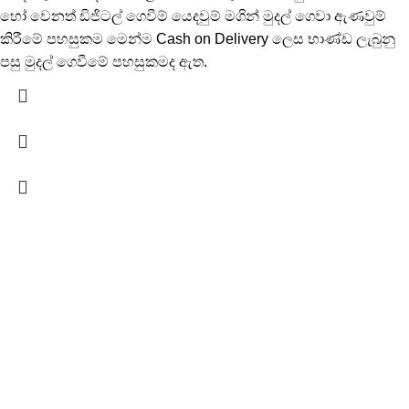
හෝ වෙනත් ඩිජිටල් ගෙවීම් යෙදවුම් මගින් මුදල් ගෙවා ඇණවුම්
කිරීමේ පහසුකම මෙන්ම Cash on Delivery ලෙස භාණ්ඩ ලැබුනු
පසු මුදල් ගෙවීමේ පහසුකමද ඇත.