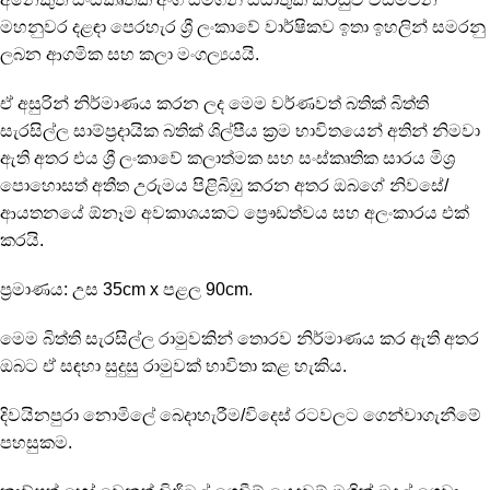
මහනුවර දළඳා පෙරහැර ශ්‍රී ලංකාවේ වාර්ෂිකව ඉතා ඉහලින් සමරනු
ලබන ආගමික සහ කලා මංගල්‍යයයි.
ඒ අසුරින් නිර්මාණය කරන ලද මෙම වර්ණවත් බතික් බිත්ති
සැරසිල්ල සාම්ප්‍රදායික බතික් ශිල්පීය ක්‍රම භාවිතයෙන් අතින් නිමවා
ඇති අතර එය ශ්‍රී ලංකාවේ කලාත්මක සහ සංස්කෘතික සාරය මිශ්‍ර
පොහොසත් අතීත උරුමය පිළිබිඹු කරන අතර ඔබගේ නිවසේ/
ආයතනයේ ඕනෑම අවකාශයකට ප්‍රෞඩත්වය සහ අලංකාරය එක්
කරයි.
ප්‍රමාණය: උස 35cm x පළල 90cm.
මෙම බිත්ති සැරසිල්ල රාමුවකින් තොරව නිර්මාණය කර ඇති අතර
ඔබට ඒ සඳහා සුදුසු රාමුවක් භාවිතා කළ හැකිය.
දිවයිනපුරා නොමිලේ බෙදාහැරීම/විදෙස් රටවලට ගෙන්වාගැනීමේ
පහසුකම.