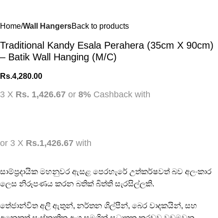
Home
Wall Hangers
Back to products
Traditional Kandy Esala Perahera (35cm X 90cm)
– Batik Wall Hanging (M/C)
Rs.
4,280.00
3 X
Rs. 1,426.67
or
8%
Cashback with
or 3 X
Rs.1,426.67
with
සාම්ප්‍රදායික මහනුවර ඇසළ පෙරහැරේ උත්කර්ෂවත් බව අලංකාර
ලෙස නිරූපණය කරන බතික් බිත්ති සැරසිල්ලකි.
තේජාන්විත අලි ඇතුන්, නර්තන ශිල්පීන්, බෙර වාදකයින්, සහ
අනෙකුත් සංස්කෘතික අංග සමගින් සධාතුක කරඬුව වඩමවන