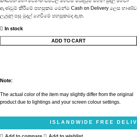
කාඩ්පත් හෝ වෙනත් ඩිජිටල් ගෙවීම් යෙදවුම් මගින් මුදල් ගෙවා
ඇණවුම් කිරීමේ පහසුකම මෙන්ම Cash on Delivery ලෙස භාණ්ඩ
ලැබුනු පසු මුදල් ගෙවීමේ පහසුකමද ඇත.
In stock
ADD TO CART
Note:
The actual color of the item may slightly differ from the original
product due to lightings and your screen colour settings.
ISLANDWIDE FREE DELIVERY | 
Add to compare
Add to wishlist