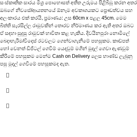
සංස්කෘතික සාරය මිශ්‍ර පොහොසත් අතීත උරුමය පිළිබිඹු කරන අතර
ඔබගේ නිවසේ/ආයතනයේ ඕනෑම අවකාශයකට ප්‍රෞඩත්වය සහ
අලංකාරය එක් කරයි, ප්‍රමාණය: උස 60cm x පළල 45cm. මෙම
බිත්ති සැරසිල්ල රාමුවකින් තොරව නිර්මාණය කර ඇති අතර ඔබට
ඒ සඳහා සුදුසු රාමුවක් භාවිතා කළ හැකිය. දිවයිනපුරා නොමිලේ
බෙදාහැරීම/විදෙස් රටවලට ගෙන්වාගැනීමේ පහසුකම. කාඩ්පත්
හෝ වෙනත් ඩිජිටල් ගෙවීම් යෙදවුම් මගින් මුදල් ගෙවා ඇණවුම්
කිරීමේ පහසුකම මෙන්ම Cash on Delivery ලෙස භාණ්ඩ ලැබුනු
පසු මුදල් ගෙවීමේ පහසුකමද ඇත.