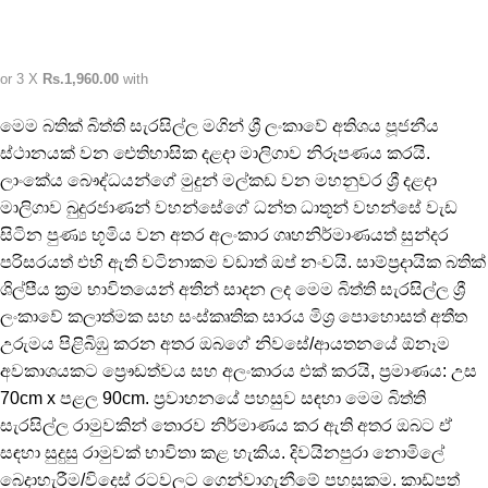
or 3 X
Rs.1,960.00
with
මෙම බතික් බිත්ති සැරසිල්ල මගින් ශ්‍රී ලංකාවේ අතිශය පූජනීය
ස්ථානයක් වන ඓතිහාසික දළදා මාලිගාව නිරූපණය කරයි.
ලාංකේය බෞද්ධයන්ගේ මුදුන් මල්කඩ වන මහනුවර ශ්‍රී දළදා
මාලිගාව බුදුරජාණන් වහන්සේගේ ධන්ත ධාතූන් වහන්සේ වැඩ
සිටින පුණ්‍ය භූමිය වන අතර අලංකාර ගෘහනිර්මාණයත් සුන්දර
පරිසරයත් එහි ඇති වටිනාකම වඩාත් ඔප් නංවයි. සාම්ප්‍රදායික බතික්
ශිල්පීය ක්‍රම භාවිතයෙන් අතින් සාදන ලද මෙම බිත්ති සැරසිල්ල ශ්‍රී
ලංකාවේ කලාත්මක සහ සංස්කෘතික සාරය මිශ්‍ර පොහොසත් අතීත
උරුමය පිළිබිඹු කරන අතර ඔබගේ නිවසේ/ආයතනයේ ඕනෑම
අවකාශයකට ප්‍රෞඩත්වය සහ අලංකාරය එක් කරයි, ප්‍රමාණය: උස
70cm x පළල 90cm. ප්‍රවාහනයේ පහසුව සඳහා මෙම බිත්ති
සැරසිල්ල රාමුවකින් තොරව නිර්මාණය කර ඇති අතර ඔබට ඒ
සඳහා සුදුසු රාමුවක් භාවිතා කළ හැකිය. දිවයිනපුරා නොමිලේ
බෙදාහැරීම/විදෙස් රටවලට ගෙන්වාගැනීමේ පහසුකම. කාඩ්පත්