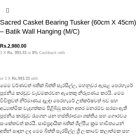
Sacred Casket Bearing Tusker (60cm X 45cm)
– Batik Wall Hanging (M/C)
Rs.
2,980.00
3 X
Rs. 993.33
or
8%
Cashback with
or 3 X
Rs.993.33
with
මෙම වර්ණවත් බතික් බිත්ති සැරසිල්ල, මහනුවර ඇසළ පෙරහැරේ
පූජනීය කරඬුව වැඩමකරවන ඇතෙකු නිරූපණය කරයි. මෙම
විචිත්‍රවත් නිර්මාණය දළඳා පෙරහැරේ උත්කර්ෂවත් බව සහ
අධ්‍යාත්මික වැදගත්කම පිළිබිඹු කරන අතර මනරම්ව සරසා ඇති
පූජනීය කරඬුව රැගෙන යන හස්තිරාජයා ශක්තිය සහ ගෞරවය
සංකේතවත් කරයි. සාම්ප්‍රදායික බතික් ශිල්පීය ක්‍රම භාවිතයෙන්
අතින් සාදන ලද මෙම බිත්ති සැරසිල්ල ශ්‍රී ලංකාවේ කලාත්මක සහ