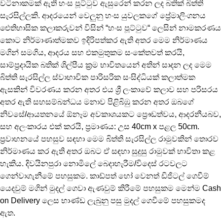
වටිනාකමක් ඇති හංස පූට්ටුව ඇසුරෙන් කරන ලද බතික් බිත්ති
සැරසිල්ලකි. ආදරයෙන් වෙලුනු හංස යුවලකගේ ප්‍රේමාලිංගනය
ඓතිහාසික කලාකරුවන් විසින් “හංස පූට්ටුව“ ලෙසින් නාමකරණය
කොට නිර්මාණාත්මකව ඉදිරිපත්කර ඇති අතර මෙම නිර්මාණය
මගින් සමගිය, ආදරය සහ එකමුතුකම සංකේතවත් කරයි,
සාම්ප්‍රදායික බතික් ශිල්පීය ක්‍රම භාවිතයෙන් අතින් සාදන ලද මෙම
බිත්ති සැරසිල්ල ස්වාභාවික පාරිසරික සංසිද්ධියක් කලාත්මක
ඇසකින් විවරණය කරන අතර එය ශ්‍රී ලංකාවේ කලාව සහ පරිසරය
අතර ඇති සහසම්බන්ධය මනාව පිළිබිඹු කරන අතර ඔබගේ
නිවසේ/ආයතනයේ ඕනෑම අවකාශයකට ප්‍රෞඩත්වය, ආදරනීයබව,
සහ අලංකාරය එක් කරයි, ප්‍රමාණය: උස 40cm x පළල 50cm.
ප්‍රවාහනයේ පහසුව සඳහා මෙම බිත්ති සැරසිල්ල රාමුවකින් තොරව
නිර්මාණය කර ඇති අතර ඔබට ඒ සඳහා සුදුසු රාමුවක් භාවිතා කළ
හැකිය. දිවයිනපුරා නොමිලේ බෙදාහැරීම/විදෙස් රටවලට
ගෙන්වාගැනීමේ පහසුකම. කාඩ්පත් හෝ වෙනත් ඩිජිටල් ගෙවීම්
යෙදවුම් මගින් මුදල් ගෙවා ඇණවුම් කිරීමේ පහසුකම මෙන්ම Cash
on Delivery ලෙස භාණ්ඩ ලැබුනු පසු මුදල් ගෙවීමේ පහසුකමද
ඇත.