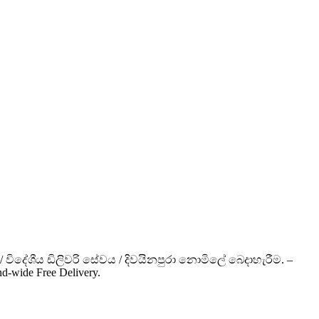
/ විදේශීය ඩිලිවරි සේවය / දිවයිනපුරා නොමිලේ බෙදාහැරීම. –
land-wide Free Delivery.