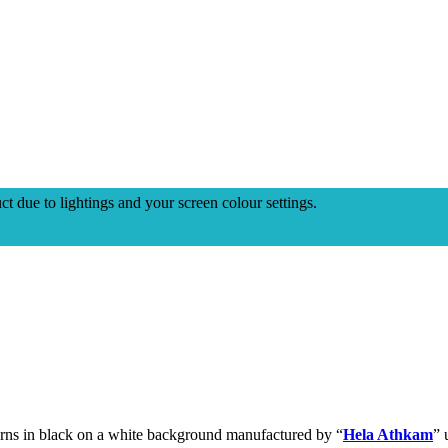
ct due to lightings and your screen colour settings.
erns in black on a white background manufactured by “
Hela Athkam
” 