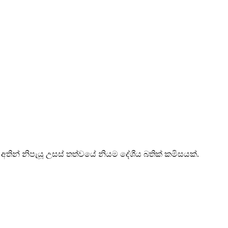
% අතින් නිපැයූ උසස් තත්වයේ නියම දේශීය බතික් කමිසයක්.