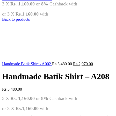
3 X
Rs. 1,160.00
or
8%
Cashback with
or 3 X
Rs.1,160.00
with
Back to products
Original
Current
Handmade Batik Shirt - A002
Rs.
3,480.00
Rs.
2,970.00
price
price
was:
is:
Handmade Batik Shirt – A208
Rs.3,480.00.
Rs.2,970.00.
Rs.
3,480.00
3 X
Rs. 1,160.00
or
8%
Cashback with
or 3 X
Rs.1,160.00
with