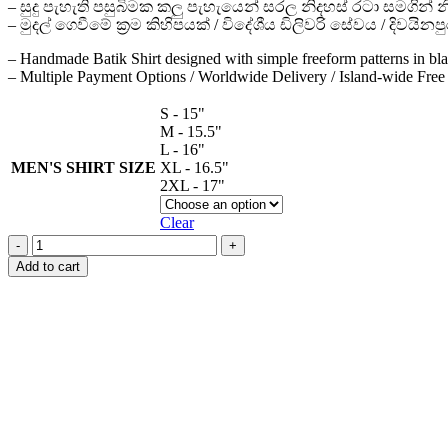
– සුදු පැහැති පසුබිමක කලු පැහැයෙන් සරල නිදහස් රටා සමගින්
– මුදල් ගෙවීමේ ක්‍රම කිහිපයක් / විදේශීය ඩිලිවරි සේවය / දිවයි
– Handmade Batik Shirt designed with simple freeform patterns in bl
– Multiple Payment Options / Worldwide Delivery / Island-wide Free 
S - 15"
M - 15.5"
L - 16"
MEN'S SHIRT SIZE
XL - 16.5"
2XL - 17"
Clear
Handmade
Batik
Add to cart
Shirt
-
A208
quantity