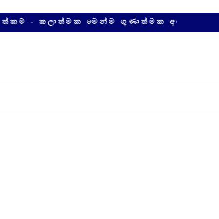
 කලාත්මක මෙන්ම ගුණාත්මක අපේම දේශීය නිෂ්