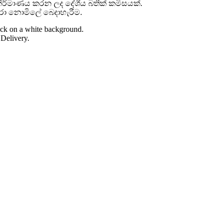
 නිර්මාණය කරන ලද දේශීය බතික් කමිසයක්.
නපුරා නොමිලේ බෙදාහැරීම.
ack on a white background.
Delivery.