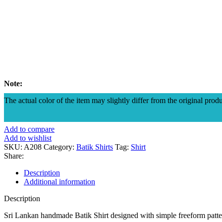
Note:
The actual color of the item may slightly differ from the original produ
Add to compare
Add to wishlist
SKU:
A208
Category:
Batik Shirts
Tag:
Shirt
Share:
Description
Additional information
Description
Sri Lankan handmade Batik Shirt designed with simple freeform patt