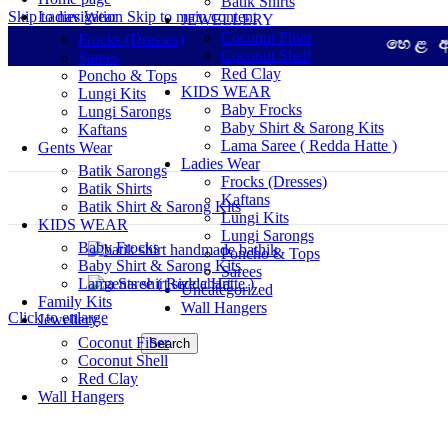
Batik Shirts
Skip to navigation
Ladies Wear
Skip to main content
JEWELLERY
Coconut Fiber
Frocks (Dresses)
හෙළ අත්කම් -
Coconut Shell
Sarees
Red Clay
Poncho & Tops
KIDS WEAR
Lungi Kits
Baby Frocks
Lungi Sarongs
Baby Shirt & Sarong Kits
Kaftans
Lama Saree ( Redda Hatte )
Gents Wear
Ladies Wear
Batik Sarongs
Frocks (Dresses)
Batik Shirts
Kaftans
Batik Shirt & Sarong Kits
Lungi Kits
KIDS WEAR
Lungi Sarongs
Baby Frocks
Poncho & Tops
Baby Shirt & Sarong Kits
Sarees
Lama Saree ( Redda Hatte )
Uncategorized
Family Kits
Wall Hangers
Click to enlarge
Jewellery
Coconut Fiber
Search
Coconut Shell
Red Clay
Wall Hangers