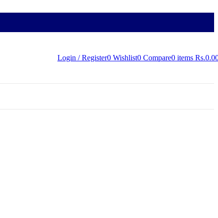
පාදනවල සයිබර් ආගමනය
Login / Register
0
Wishlist
0
Compare
0
items
Rs.
0.0