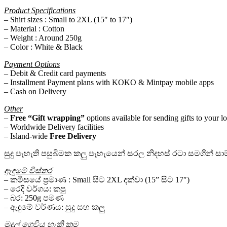
Product Specifications
– Shirt sizes : Small to 2XL (15″ to 17″)
– Material : Cotton
– Weight : Around 250g
– Color : White & Black
Payment Options
– Debit & Credit card payments
– Installment Payment plans with KOKO & Mintpay mobile apps
– Cash on Delivery
Other
–
Free “Gift wrapping”
options available for sending gifts to your l
– Worldwide Delivery facilities
– Island-wide
Free Delivery
සුදු පැහැති පසුබිමක කලු පැහැයෙන් සරල නිදහස් රටා සමගින් සාම්ප්
ඇඳුමේ විස්තර
– කමිසයේ ප්‍රමාණ : Small සිට 2XL දක්වා (15” සිට 17″)
– රෙදි වර්ගය: කපු
– බර: 250g පමණ
– ඇඳුමේ වර්ණය: සුදු සහ කලු
මුදල් ගෙවිය හැකි ක්‍රම