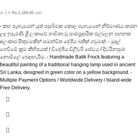
or 3 X
Rs.1,160.00
with
- කහ පැහැයෙන් යුත් පසුබිමක කොල පැහැයෙන් නිර්මාණය කරන
ලද ඉපැරණි ශ්‍රී ලංකාවේ භාවිතා වූ සාම්ප්‍රදායික එල්ලෙන පහනක
අලංකාර සිතුවමකින් සමන්විත දේශීය බතික් ගවුමක්. - මුදල්
ගෙවීමේ ක්‍රම කිහිපයක් / විදේශීය ඩිලිවරි සේවය / දිවයිනපුරා
නොමිලේ බෙදාහැරීම. - Handmade Batik Frock featuring a
beautiful painting of a traditional hanging lamp used in ancient
Sri Lanka, designed in green color on a yellow background. -
Multiple Payment Options / Worldwide Delivery / Island-wide
Free Delivery.