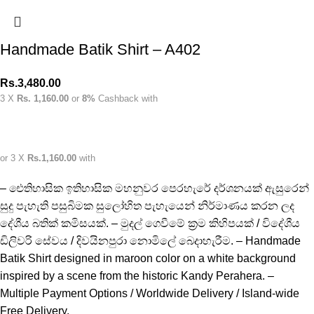
Handmade Batik Shirt – A402
Rs.
3,480.00
3 X
Rs. 1,160.00
or
8%
Cashback with
or 3 X
Rs.1,160.00
with
– ඓතිහාසික ඉතිහාසික මහනුවර පෙරහැරේ දර්ශනයක් ඇසුරෙන්
සුදු පැහැති පසුබිමක සුලෝහිත පැහැයෙන් නිර්මාණය කරන ලද
දේශීය බතික් කමිසයක්. – මුදල් ගෙවීමේ ක්‍රම කිහිපයක් / විදේශීය
ඩිලිවරි සේවය / දිවයිනපුරා නොමිලේ බෙදාහැරීම. – Handmade
Batik Shirt designed in maroon color on a white background
inspired by a scene from the historic Kandy Perahera. –
Multiple Payment Options / Worldwide Delivery / Island-wide
Free Delivery.