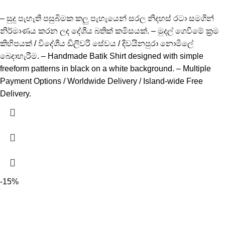
– සුදු පැහැති පසුබිමක කලු පැහැයෙන් සරල නිදහස් රටා සමගින්
නිර්මාණය කරන ලද දේශීය බතික් කමිසයක්. – මුදල් ගෙවීමේ ක්‍රම
කිහිපයක් / විදේශීය ඩිලිවරි සේවය / දිවයිනපුරා නොමිලේ
බෙදාහැරීම. – Handmade Batik Shirt designed with simple
freeform patterns in black on a white background. – Multiple
Payment Options / Worldwide Delivery / Island-wide Free
Delivery.
-15%