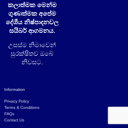
කලාත්මක මෙන්ම
ගුණාත්මක අපේම
දේශීය නිෂ්පාදනවල
සයිබර් ආගමනය.
උසස්ම නිමාවෙන්
සුරක්ෂිතව ඔබේ
නිවසට.
Information
Privacy Policy
Terms & Conditions
FAQs
Contact Us