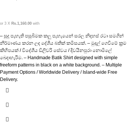
or 3 X
Rs.1,160.00
with
– සුදු පැහැති පසුබිමක කලු පැහැයෙන් සරල නිදහස් රටා සමගින්
නිර්මාණය කරන ලද දේශීය බතික් කමිසයක්. – මුදල් ගෙවීමේ ක්‍රම
කිහිපයක් / විදේශීය ඩිලිවරි සේවය / දිවයිනපුරා නොමිලේ
බෙදාහැරීම. – Handmade Batik Shirt designed with simple
freeform patterns in black on a white background. – Multiple
Payment Options / Worldwide Delivery / Island-wide Free
Delivery.