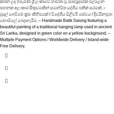
කරන ලද ඉපැරණි ශ්‍රී ලංකාවේ භාවිතා වූ සාම්ප්‍රදායික එල්ලෙන
පහනක අලංකාර සිතුවමකින් සමන්විත දේශීය බතික් සරමක්. –
මුදල් ගෙවීමේ ක්‍රම කිහිපයක් / විදේශීය ඩිලිවරි සේවය / දිවයිනපුරා
නොමිලේ බෙදාහැරීම. – Handmade Batik Sarong featuring a
beautiful painting of a traditional hanging lamp used in ancient
Sri Lanka, designed in green color on a yellow background. –
Multiple Payment Options / Worldwide Delivery / Island-wide
Free Delivery.