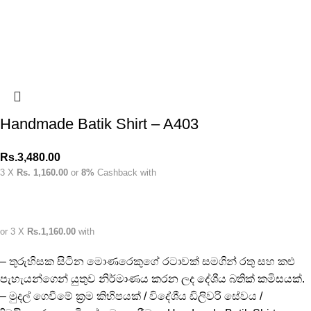
Handmade Batik Shirt – A403
Rs.
3,480.00
3 X
Rs. 1,160.00
or
8%
Cashback with
or 3 X
Rs.1,160.00
with
– තුරුහිසක සිටින මොණරෙකුගේ රටාවක් සමගින් රතු සහ කළු
පැහැයන්ගෙන් යුතුව නිර්මාණය කරන ලද දේශීය බතික් කමිසයක්.
– මුදල් ගෙවීමේ ක්‍රම කිහිපයක් / විදේශීය ඩිලිවරි සේවය /