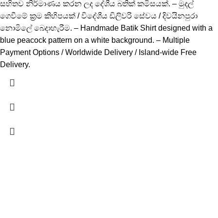
සහිතව නිර්මාණය කරන ලද දේශීය බතික් කමිසයක්. – මුදල්
ගෙවීමේ ක්‍රම කිහිපයක් / විදේශීය ඩිලිවරි සේවය / දිවයිනපුරා
නොමිලේ බෙදාහැරීම. – Handmade Batik Shirt designed with a
blue peacock pattern on a white background. – Multiple
Payment Options / Worldwide Delivery / Island-wide Free
Delivery.