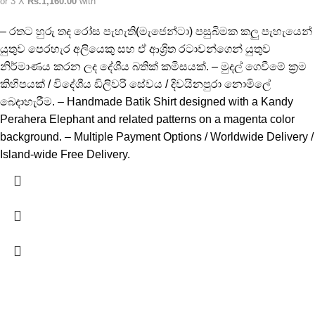
or 3 X
Rs.1,160.00
with
– රතට හුරු තද රෝස පැහැති(මැජෙන්ටා) පසුබිමක කලු පැහැයෙන්
යුතුව පෙරහැර අලියෙකු සහ ඒ ආශ්‍රිත රටාවන්ගෙන් යුතුව
නිර්මාණය කරන ලද දේශීය බතික් කමිසයක්. – මුදල් ගෙවීමේ ක්‍රම
කිහිපයක් / විදේශීය ඩිලිවරි සේවය / දිවයිනපුරා නොමිලේ
බෙදාහැරීම. – Handmade Batik Shirt designed with a Kandy
Perahera Elephant and related patterns on a magenta color
background. – Multiple Payment Options / Worldwide Delivery /
Island-wide Free Delivery.