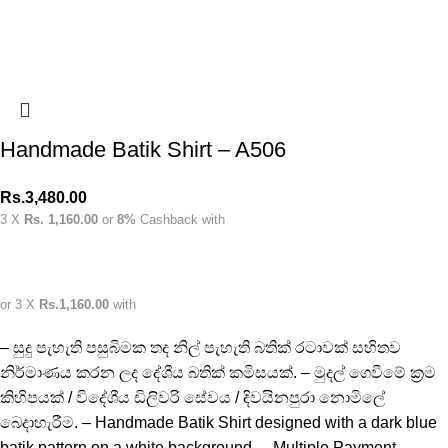
Handmade Batik Shirt – A506
Rs.
3,480.00
3 X
Rs. 1,160.00
or
8%
Cashback with
or 3 X
Rs.1,160.00
with
– සුදු පැහැති පසුබිමක තද නිල් පැහැති බතික් රටාවක් සහිතව
නිර්මාණය කරන ලද දේශීය බතික් කමිසයක්. – මුදල් ගෙවීමේ ක්‍රම
කිහිපයක් / විදේශීය ඩිලිවරි සේවය / දිවයිනපුරා නොමිලේ
බෙදාහැරීම. – Handmade Batik Shirt designed with a dark blue
batik pattern on a white background. – Multiple Payment