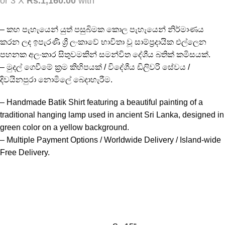
or 3 X
Rs.1,160.00
with
– කහ පැහැයෙන් යුත් පසුබිමක කොල පැහැයෙන් නිර්මාණය
කරන ලද ඉපැරණි ශ්‍රී ලංකාවේ භාවිතා වූ සාම්ප්‍රදායික එල්ලෙන
පහනක අලංකාර සිතුවමකින් සමන්විත දේශීය බතික් කමිසයක්.
– මුදල් ගෙවීමේ ක්‍රම කිහිපයක් / විදේශීය ඩිලිවරි සේවය /
දිවයිනපුරා නොමිලේ බෙදාහැරීම.
– Handmade Batik Shirt featuring a beautiful painting of a
traditional hanging lamp used in ancient Sri Lanka, designed in
green color on a yellow background.
– Multiple Payment Options / Worldwide Delivery / Island-wide
Free Delivery.