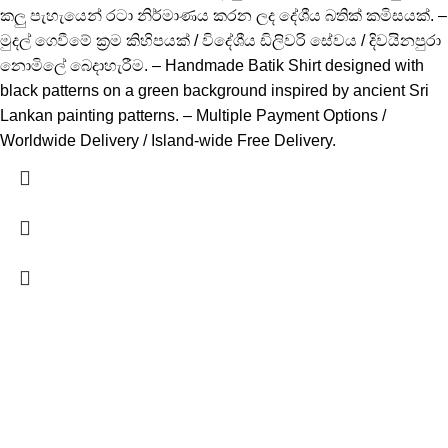
කලු පැහැයෙන් රටා නිර්මාණය කරන ලද දේශීය බතික් කමිසයක්. –
මුදල් ගෙවීමේ ක්‍රම කිහිපයක් / විදේශීය ඩිලිවරි සේවය / දිවයිනපුරා
නොමිලේ බෙදාහැරීම. – Handmade Batik Shirt designed with
black patterns on a green background inspired by ancient Sri
Lankan painting patterns. – Multiple Payment Options /
Worldwide Delivery / Island-wide Free Delivery.