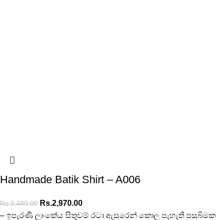
Handmade Batik Shirt – A006
Rs.
2,970.00
Rs.
3,480.00
– ඉපැරණි ලාංකේය සිතුවම් රටා ඇසුරෙන් කොල පැහැති පසුබිමක