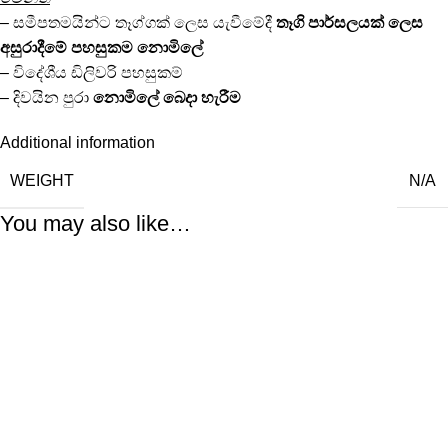
– සමීපතමයින්ට තෑග්ගක් ලෙස යැවීමේදී
තෑගි පාර්සලයක්
ලෙස
අසුරාදීමේ පහසුකම
නොමිලේ
– විදේශීය ඩිලිවරි පහසුකම්
– දිවයින පුරා
නොමිලේ
බෙදා හැරීම
Additional information
WEIGHT
N/A
You may also like…