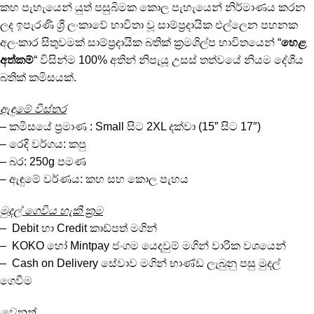
කහ පැහැයෙන් යුත් පසුබිමක කොල පැහැයෙන් නිර්මාණය කරන
ලද ඉපැරණි ශ්‍රී ලංකාවේ භාවිතා වූ සාම්ප්‍රදායික එල්ලෙන පහනක
අලංකාර සිතුවමක් සාම්ප්‍රදායික බතික් ක්‍රමශිල්ප භාවිතයෙන් “
හෙළ
අත්කම්
“ විසින්ම 100% අතින් නිපැයූ උසස් තත්වයේ නියම දේශීය
බතික් කමිසයක්.
ඇඳුමේ විස්තර
– කමිසයේ ප්‍රමාණ : Small සිට 2XL දක්වා (15” සිට 17″)
– රෙදි වර්ගය: කපු
– බර: 250g පමණ
– ඇඳුමේ වර්ණය: කහ සහ කොල පැහය
මුදල් ගෙවිය හැකි ක්‍රම
– Debit හා Credit කාඩ්පත් මගින්
– KOKO හෝ Mintpay ජංගම යෙදවුම් මගින් වාරික වශයෙන්
– Cash on Delivery සේවාව මගින් භාණ්ඩ ලැබුනු පසු මුදල්
ගෙවීම
වෙනත්