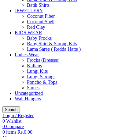
Batik Shirts
JEWELLERY
Coconut Fiber
Coconut Shell
Red Clay
KIDS WEAR
Baby Frocks
Baby Shirt & Sarong Kits
Lama Saree ( Redda Hatte )
Ladies Wear
Frocks (Dresses)
Kaftans
Lungi Kits
Lungi Sarongs
Poncho & Tops
Sarees
Uncategorized
Wall Hangers
Search
Login / Register
0
Wishlist
0
Compare
0
items
Rs.
0.00