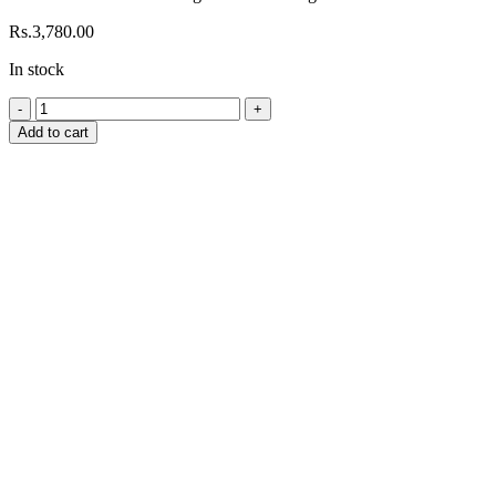
Rs.
3,780.00
In stock
Handmade
Batik
Add to cart
Shirt
&
Sarong
Kit
–
AB803
quantity