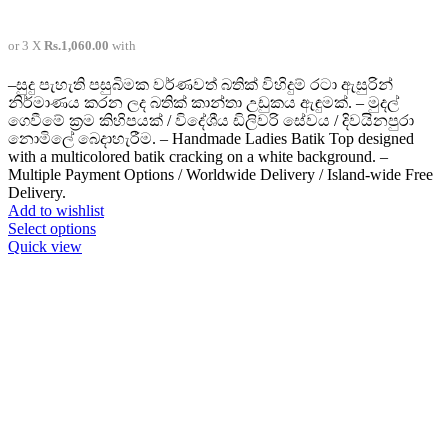
or 3 X
Rs.1,060.00
with
–සුදු පැහැති පසුබිමක වර්ණවත් බතික් විහිදුම් රටා ඇසුරින්
නිර්මාණය කරන ලද බතික් කාන්තා උඩුකය ඇඳුමක්. – මුදල්
ගෙවීමේ ක්‍රම කිහිපයක් / විදේශීය ඩිලිවරි සේවය / දිවයිනපුරා
නොමිලේ බෙදාහැරීම. – Handmade Ladies Batik Top designed
with a multicolored batik cracking on a white background. –
Multiple Payment Options / Worldwide Delivery / Island-wide Free
Delivery.
Add to wishlist
This
Select options
product
Quick view
has
multiple
variants.
The
options
may
be
chosen
on
the
product