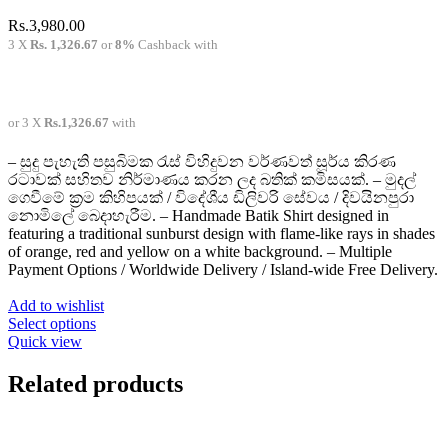
Rs.
3,980.00
3 X
Rs. 1,326.67
or
8%
Cashback with
or 3 X
Rs.1,326.67
with
– සුදු පැහැති පසුබිමක රැස් විහිදුවන වර්ණවත් සූර්ය කිරණ
රටාවක් සහිතව නිර්මාණය කරන ලද බතික් කමිසයක්. – මුදල්
ගෙවීමේ ක්‍රම කිහිපයක් / විදේශීය ඩිලිවරි සේවය / දිවයිනපුරා
නොමිලේ බෙදාහැරීම. – Handmade Batik Shirt designed in
featuring a traditional sunburst design with flame-like rays in shades
of orange, red and yellow on a white background. – Multiple
Payment Options / Worldwide Delivery / Island-wide Free Delivery.
Add to wishlist
This
Select options
product
Quick view
has
multiple
Related products
variants.
The
options