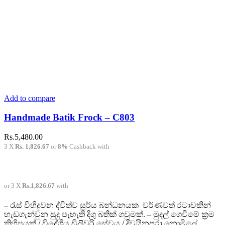
page
Add to compare
Handmade Batik Frock – C803
Rs.
5,480.00
3 X
Rs. 1,826.67
or
8%
Cashback with
or 3 X
Rs.1,826.67
with
– රැස් විහිදුවන ද්විත්ව සූර්ය බන්ධනයක වර්ණවත් රටාවකින්
හැඩගැන්වුන සුදු පැහැති දිගු බතික් ගවුමක්. – මුදල් ගෙවීමේ ක්‍රම
කිහිපයක් / විදේශීය ඩිලිවරි සේවය / දිවයිනපුරා නොමිලේ