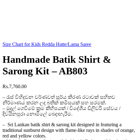
Size Chart for Kids Redda Hatte/Lama Saree
Handmade Batik Shirt &
Sarong Kit – AB803
Rs.
7,760.00
– රැස් විහිදුවන වර්ණවත් සූර්ය කිරණ රටාවක්
සහිතව
නිර්මාණය කරන ලද බතික් කමිසයක් සහ සරමක්.
– මුදල් ගෙවීමේ ක්‍රම කිහිපයක් / විදේශීය ඩිලිවරි සේවය /
දිවයිනපුරා නොමිලේ බෙදාහැරීම.
– Sri Lankan batik shirt & sarong kit designed in featuring a
traditional sunburst design with flame-like rays in shades of orange,
red and yellow colors.