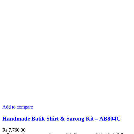
may
be
chosen
on
the
product
page
Add to compare
Handmade Batik Shirt & Sarong Kit – AB804C
Rs.
7,760.00