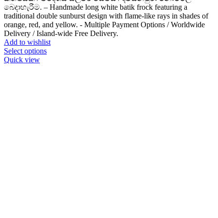
බෙදාහැරීම. – Handmade long white batik frock featuring a
traditional double sunburst design with flame-like rays in shades of
orange, red, and yellow. - Multiple Payment Options / Worldwide
Delivery / Island-wide Free Delivery.
Add to wishlist
This
Select options
product
Quick view
has
multiple
variants.
The
options
may
be
chosen
on
the
product
page