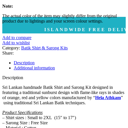
Note:
The actual color of the item may slightly differ from the original
product due to lightings and your screen colour settings.
ISLANDWIDE FREE DELIVERY | ද
Add to compare
Add to wishlist
Category:
Batik Shirt & Sarong Kits
Share:
Description
Additional information
Description
Sri Lankan handmade Batik Shirt and Sarong Kit designed in
featuring a traditional sunburst design with flame-like rays in shades
of orange, red and yellow colors manufactured by “
Hela Athkam
”
using traditional Sri Lankan Batik techniques.
Product Specifications
– Shirt sizes : Small to 2XL (15″ to 17″)
– Sarong Size : Free Size
– Material : Cotton