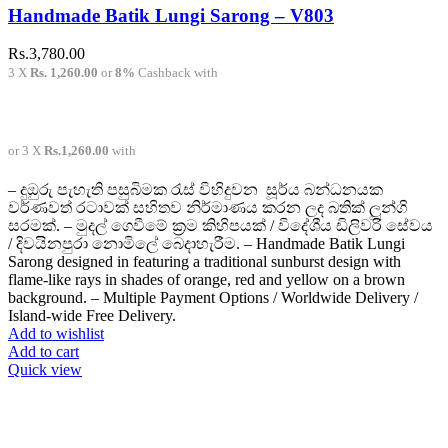
Handmade Batik Lungi Sarong – V803
Rs.
3,780.00
3 X
Rs. 1,260.00
or
8%
Cashback with
or 3 X
Rs.1,260.00
with
– දුඔුරු පැහැති පසුබිමක රැස් විහිදුවන සූර්ය බන්ධනයක
වර්ණවත් රටාවක්
සහිතව
නිර්මාණය කරන ලද බතික් ලුන්ගි
සරමක්. – මුදල් ගෙවීමේ ක්‍රම කිහිපයක් / විදේශීය ඩිලිවරි සේවය
/ දිවයිනපුරා නොමිලේ බෙදාහැරීම. – Handmade Batik Lungi
Sarong designed in featuring a traditional sunburst design with
flame-like rays in shades of orange, red and yellow on a brown
background. – Multiple Payment Options / Worldwide Delivery /
Island-wide Free Delivery.
Add to wishlist
Add to cart
Quick view