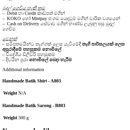
මුදල් ගෙවිය හැකි ක්‍රම
– Debit හා Credit කාඩ්පත් මගින්
– KOKO හෝ Mintpay ජංගම යෙදවුම් මගින් වාරික වශයෙන්
– Cash on Delivery සේවාව මගින් භාණ්ඩ ලැබුනු පසු මුදල්
ගෙවීම
වෙනත්
– සමීපතමයින්ට තෑග්ගක් ලෙස යැවීමේදී
තෑගි පාර්සලයක්
ලෙස
අසුරාදීමේ පහසුකම
නොමිලේ
– විදේශීය ඩිලිවරි පහසුකම්
– දිවයින පුරා
නොමිලේ
බෙදා හැරීම
Additional information
Handmade Batik Shirt - A803
Weight
N/A
Handmade Batik Sarong - B803
Weight
300 g