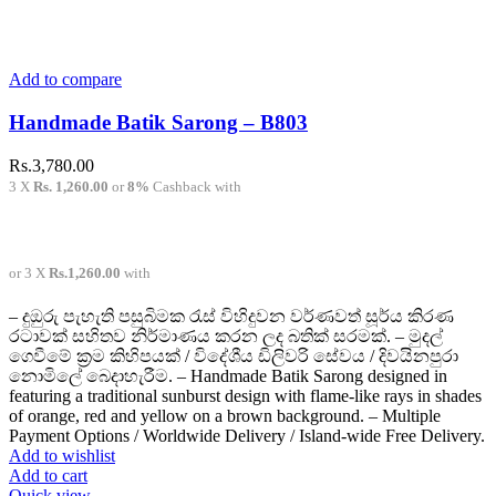
Add to compare
Handmade Batik Sarong – B803
Rs.
3,780.00
3 X
Rs. 1,260.00
or
8%
Cashback with
or 3 X
Rs.1,260.00
with
– දුඔුරු පැහැති පසුබිමක රැස් විහිදුවන වර්ණවත් සූර්ය කිරණ
රටාවක් සහිතව නිර්මාණය කරන ලද බතික් සරමක්. – මුදල්
ගෙවීමේ ක්‍රම කිහිපයක් / විදේශීය ඩිලිවරි සේවය / දිවයිනපුරා
නොමිලේ බෙදාහැරීම. – Handmade Batik Sarong designed in
featuring a traditional sunburst design with flame-like rays in shades
of orange, red and yellow on a brown background. – Multiple
Payment Options / Worldwide Delivery / Island-wide Free Delivery.
Add to wishlist
Add to cart
Quick view