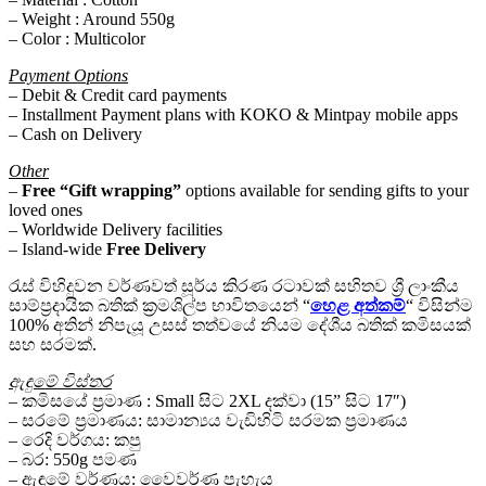
– Weight : Around 550g
– Color : Multicolor
Payment Options
– Debit & Credit card payments
– Installment Payment plans with KOKO & Mintpay mobile apps
– Cash on Delivery
Other
–
Free
“Gift wrapping”
options available for sending gifts to your
loved ones
– Worldwide Delivery facilities
– Island-wide
Free Delivery
රැස් විහිදුවන වර්ණවත් සූර්ය කිරණ රටාවක්
සහිතව
ශ්‍රී ලාංකීය
සාම්ප්‍රදායික බතික් ක්‍රමශිල්ප භාවිතයෙන් “
හෙළ අත්කම්
“ විසින්ම
100% අතින් නිපැයූ උසස් තත්වයේ නියම දේශීය බතික් කමිසයක්
සහ සරමක්.
ඇඳුමේ විස්තර
– කමිසයේ ප්‍රමාණ : Small සිට 2XL දක්වා (15” සිට 17″)
– සරමේ ප්‍රමාණය: සාමාන්‍යය වැඩිහිටි සරමක ප්‍රමාණය
– රෙදි වර්ගය: කපු
– බර: 550g පමණ
– ඇඳුමේ වර්ණය: වෛවර්ණ පැහැය