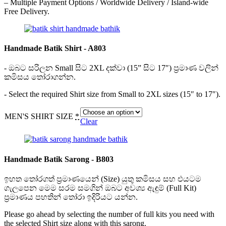
– Multiple Payment Options / Worldwide Delivery / Island-wide
Free Delivery.
Handmade Batik Shirt - A803
- ඔබට සරිලන Small සිට 2XL දක්වා (15” සිට 17″) ප්‍රමාණ වලින්
කමිසය තෝරාගන්න.
- Select the required Shirt size from Small to 2XL sizes (15″ to 17″).
MEN'S SHIRT SIZE
*
Clear
Handmade Batik Sarong - B803
ඉහත තෝරගත් ප්‍රමාණයෙන් (Size) යුතු කමිසය සහ එයටම
ගැලපෙන මෙම සරම සමගින් ඔබට අවශ්‍ය ඇඳුම් (Full Kit)
ප්‍රමාණය පහතින් තෝරා ඉදිරියට යන්න.
Please go ahead by selecting the number of full kits you need with
the selected Shirt size along with this sarong.