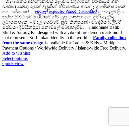
– ශ්‍රී ලාංකේය අනන්‍යතාවය ලොවට විදහාපාන වර්ණවත් ගිනි
රාක්ෂ (යක්ෂ) රුවක් ඇසුරින් නිර්මාණය කරන ලද බතික් සරමක්
සහ කමිසයක්. –
පවුලේ සැමටම එකම රටාවකින්
යුතු ඇඳුම් ප්‍රිය
කරන ඔබට මෙම රටාවෙන්ම යුතු කාන්තා සහ ළමා ඇඳුම්ද
ලබාගත හැක. – මුදල් ගෙවීමේ ක්‍රම කිහිපයක් / විදේශීය ඩිලිවරි
සේවය / දිවයිනපුරා නොමිලේ බෙදාහැරීම. – Handmade Batik
Shirt & Sarong Kit designed with a vibrant fire demon mask motif
that represents Sri Lankan identity to the world. –
Family collection
from the same design
is available for Ladies & Kids – Multiple
Payment Options / Worldwide Delivery / Island-wide Free Delivery.
Add to wishlist
Select options
Quick view