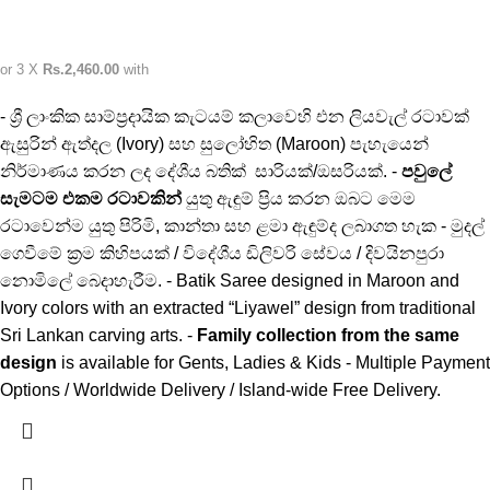
or 3 X
Rs.2,460.00
with
- ශ්‍රී ලාංකික සාම්ප්‍රදායික කැටයම් කලාවෙහි එන ලියවැල් රටාවක්
ඇසුරින් ඇත්දල (Ivory) සහ සුලෝහිත (Maroon) පැහැයෙන්
නිර්මාණය කරන ලද දේශීය බතික් සාරියක්/ඔසරියක්. -
පවුලේ
සැමටම එකම රටාවකින්
යුතු ඇඳුම් ප්‍රිය කරන ඔබට මෙම
රටාවෙන්ම යුතු පිරිමි, කාන්තා සහ ළමා ඇඳුම්ද ලබාගත හැක - මුදල්
ගෙවීමේ ක්‍රම කිහිපයක් / විදේශීය ඩිලිවරි සේවය / දිවයිනපුරා
නොමිලේ බෙදාහැරීම. - Batik Saree designed in Maroon and
Ivory colors with an extracted “Liyawel” design from traditional
Sri Lankan carving arts. -
Family collection from the same
design
is available for Gents, Ladies & Kids - Multiple Payment
Options / Worldwide Delivery / Island-wide Free Delivery.