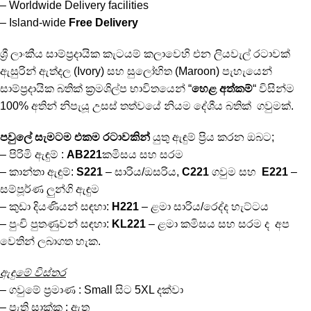
– Worldwide Delivery facilities
– Island-wide
Free Delivery
ශ්‍රී ලාංකීය සාම්ප්‍රදායික කැටයම් කලාවෙහි එන ලියවැල් රටාවක්
ඇසුරින් ඇත්දල (Ivory) සහ සුලෝහිත (Maroon) පැහැයෙන්
සාම්ප්‍රදායික බතික් ක්‍රමශිල්ප භාවිතයෙන් “
හෙළ අත්කම්
“ විසින්ම
100% අතින් නිපැයූ උසස් තත්වයේ නියම දේශීය බතික් ගවුමක්.
පවුලේ සැමටම එකම රටාවකින්
යුතු ඇඳුම් ප්‍රිය කරන ඔබට;
– පිරිමි ඇඳුම් :
AB221
කමිසය සහ සරම
– කාන්තා ඇඳුම්:
S221
– සාරිය/ඔසරිය,
C221
ගවුම සහ
E221
–
සම්පූර්ණ ලුන්ගි ඇඳුම
– කුඩා දියණියන් සඳහා:
H221
– ළමා සාරිය/රෙද්ද හැට්ටය
– පුංචි පුතණුවන් සඳහා:
KL221
– ළමා කමිසය සහ සරම ද අප
වෙතින් ලබාගත හැක.
ඇඳුමේ විස්තර
– ගවුමේ ප්‍රමාණ : Small සිට 5XL දක්වා
– පැති සාක්කු : ඇත