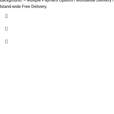
background. – Multiple Payment Options / Worldwide Delivery /
Island-wide Free Delivery.