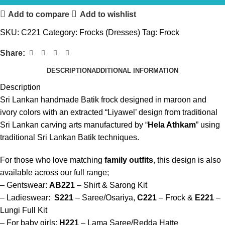
Add to compare
Add to wishlist
SKU:
C221
Category:
Frocks (Dresses)
Tag:
Frock
Share:
DESCRIPTION
ADDITIONAL INFORMATION
Description
Sri Lankan handmade Batik frock designed in maroon and
ivory colors with an extracted “Liyawel’ design from traditional
Sri Lankan carving arts manufactured by “
Hela Athkam
” using
traditional Sri Lankan Batik techniques.
For those who love matching
family outfits
, this design is also
available across our full range;
– Gentswear:
AB221
– Shirt & Sarong Kit
– Ladieswear:
S221
– Saree/Osariya,
C221
– Frock &
E221
–
Lungi Full Kit
– For baby girls:
H221
– Lama Saree/Redda Hatte