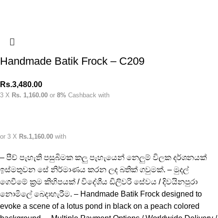
Handmade Batik Frock – C209
Rs.
3,480.00
3 X
Rs. 1,160.00
or
8%
Cashback with
or 3 X
Rs.1,160.00
with
– පීච් පැහැති පසුබිමක කලු පැහැයෙන් නෙලුම් විලක දර්ශනයක්
ඉස්මතුවන සේ නිර්මාණය කරන ලද බතික් ගවුමක්. – මුදල්
ගෙවීමේ ක්‍රම කිහිපයක් / විදේශීය ඩිලිවරි සේවය / දිවයිනපුරා
නොමිලේ බෙදාහැරීම. – Handmade Batik Frock designed to
evoke a scene of a lotus pond in black on a peach colored