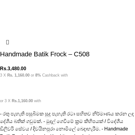
Handmade Batik Frock – C508
Rs.
3,480.00
3 X
Rs. 1,160.00
or
8%
Cashback with
or 3 X
Rs.1,160.00
with
- රතු පැහැති පසුබිමක සුදු පැහැති රටා සහිතව නිර්මාණය කරන ලද
දේශීය බතික් ගවුමක්. - මුදල් ගෙවීමේ ක්‍රම කිහිපයක් / විදේශීය
ඩිලිවරි සේවය / දිවයිනපුරා නොමිලේ බෙදාහැරීම. - Handmade