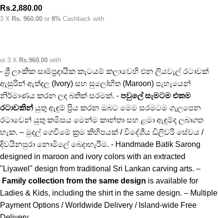
Rs.
2,880.00
3 X
Rs. 960.00
or
8%
Cashback with
or 3 X
Rs.960.00
with
- ශ්‍රී ලාංකික සාම්ප්‍රදායික කැටයම් කලාවෙහි එන ලියවැල් රටාවක්
ඇසුරින් ඇත්දල (Ivory) සහ සුලෝහිත (Maroon) පැහැයෙන්
නිර්මාණය කරන ලද බතික් සරමක්. -
පවුලේ සැමටම එකම
රටාවකින්
යුතු ඇඳුම් ප්‍රිය කරන ඔබට මෙම සරමටම ගැලපෙන
රටාවෙන් යුතු කමිසය මෙන්ම කාන්තා සහ ළමා ඇඳුම්ද ලබාගත
හැක. – මුදල් ගෙවීමේ ක්‍රම කිහිපයක් / විදේශීය ඩිලිවරි සේවය /
දිවයිනපුරා නොමිලේ බෙදාහැරීම. - Handmade Batik Sarong
designed in maroon and ivory colors with an extracted
"Liyawel" design from traditional Sri Lankan carving arts. –
Family collection from the same design
is available for
Ladies & Kids, including the shirt in the same design. – Multiple
Payment Options / Worldwide Delivery / Island-wide Free
Delivery.