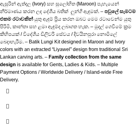
ඇසුරින් ඇත්දල (Ivory) සහ සුලෝහිත (Maroon) පැහැයෙන්
නිර්මාණය කරන ලද දේශීය බතික් ලුන්ගි ඇඳුමක්. –
පවුලේ සැමටම
එකම රටාවකින්
යුතු ඇඳුම් ප්‍රිය කරන ඔබට මෙම රටාවෙන්ම යුතු
පිරිමි, කාන්තා සහ ළමා ඇඳුම්ද ලබාගත හැක. – මුදල් ගෙවීමේ ක්‍රම
කිහිපයක් / විදේශීය ඩිලිවරි සේවය / දිවයිනපුරා නොමිලේ
බෙදාහැරීම. – Batik Lungi Kit designed in Maroon and Ivory
colors with an extracted “Liyawel” design from traditional Sri
Lankan carving arts. –
Family collection from the same
design
is available for Gents, Ladies & Kids. – Multiple
Payment Options / Worldwide Delivery / Island-wide Free
Delivery.