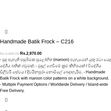
Handmade Batik Frock – C216
Rs.
2,970.00
Rs.
3,480.00
- සුදු පැහැති පසුබිමක සුලෝහිත (maroon) පැහැයෙන් යුතු රටා යෙදූ
දේශීය බතික් ගවුමක්. - මුදල් ගෙවීමේ ක්‍රම කිහිපයක් / විදේශීය
ඩිලිවරි සේවය / දිවයිනපුරා නොමිලේ බෙදාහැරීම. - Handmade
Batik Frock with maroon color patterns on a white background.
- Multiple Payment Options / Worldwide Delivery / Island-wide
Free Delivery.