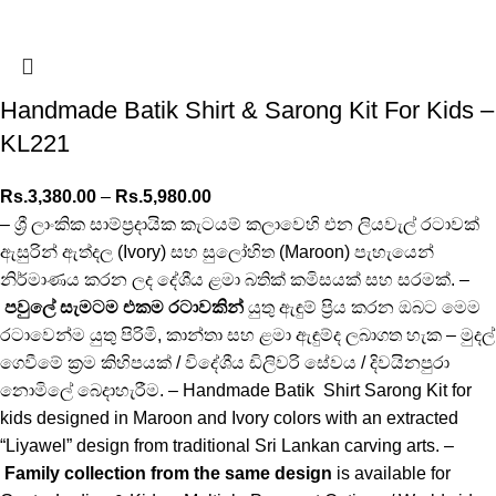
Handmade Batik Shirt & Sarong Kit For Kids –
KL221
Rs.
3,380.00
–
Rs.
5,980.00
– ශ්‍රී ලාංකික සාම්ප්‍රදායික කැටයම් කලාවෙහි එන ලියවැල් රටාවක්
ඇසුරින් ඇත්දල (Ivory) සහ සුලෝහිත (Maroon) පැහැයෙන්
නිර්මාණය කරන ලද දේශීය ළමා බතික් කමිසයක් සහ සරමක්. –
පවුලේ සැමටම එකම රටාවකින්
යුතු ඇඳුම් ප්‍රිය කරන ඔබට මෙම
රටාවෙන්ම යුතු පිරිමි, කාන්තා සහ ළමා ඇඳුම්ද ලබාගත හැක – මුදල්
ගෙවීමේ ක්‍රම කිහිපයක් / විදේශීය ඩිලිවරි සේවය / දිවයිනපුරා
නොමිලේ බෙදාහැරීම. – Handmade Batik Shirt Sarong Kit for
kids designed in Maroon and Ivory colors with an extracted
“Liyawel” design from traditional Sri Lankan carving arts. –
Family collection from the same design
is available for