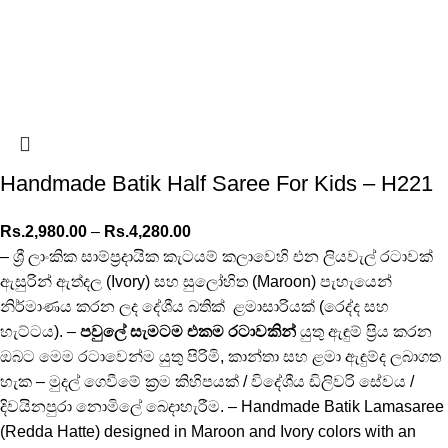
Handmade Batik Half Saree For Kids – H221
Rs.
2,980.00
–
Rs.
4,280.00
– ශ්‍රී ලාංකික සාම්ප්‍රදායික කැටයම් කලාවෙහි එන ලියවැල් රටාවක්
ඇසුරින් ඇත්දල (Ivory) සහ සුලෝහිත (Maroon) පැහැයෙන්
නිර්මාණය කරන ලද දේශීය බතික් ළමාසාරියක් (රෙද්ද සහ
හැට්ටය). –
පවුලේ සැමටම එකම රටාවකින්
යුතු ඇඳුම් ප්‍රිය කරන
ඔබට මෙම රටාවෙන්ම යුතු පිරිමි, කාන්තා සහ ළමා ඇඳුම්ද ලබාගත
හැක – මුදල් ගෙවීමේ ක්‍රම කිහිපයක් / විදේශීය ඩිලිවරි සේවය /
දිවයිනපුරා නොමිලේ බෙදාහැරීම. – Handmade Batik Lamasaree
(Redda Hatte) designed in Maroon and Ivory colors with an