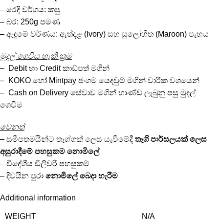
– රෙදි වර්ගය: කපු
– බර: 250g පමණ
– ඇඳුමේ වර්ණය: ඇත්දළ (Ivory) සහ සුලෝහිත (Maroon) පැහය
මුදල් ගෙවිය හැකි ක්‍රම
– Debit හා Credit කාඩ්පත් මගින්
– KOKO හෝ Mintpay ජංගම යෙදවුම් මගින් වාරික වශයෙන්
– Cash on Delivery සේවාව මගින් භාණ්ඩ ලැබුනු පසු මුදල්
ගෙවීම
වෙනත්
– සමීපතමයින්ට තෑග්ගක් ලෙස යැවීමේදී
තෑගි පාර්සලයක් ලෙස
අසුරාදීමේ පහසුකම නොමිලේ
– විදේශීය ඩිලිවරි පහසුකම්
– දිවයින පුරා
නොමිලේ
බෙදා හැරීම
Additional information
WEIGHT
N/A