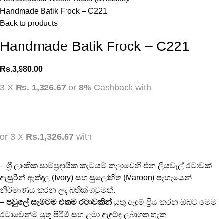
Handmade Batik Frock – C221
Back to products
Handmade Batik Frock – C221
Rs.
3,980.00
3 X
Rs. 1,326.67
or
8%
Cashback with
or 3 X
Rs.1,326.67
with
– ශ්‍රී ලාංකික සාම්ප්‍රදායික කැටයම් කලාවෙහි එන ලියවැල් රටාවක්
ඇසුරින් ඇත්දල (Ivory) සහ සුලෝහිත (Maroon) පැහැයෙන්
නිර්මාණය කරන ලද බතික් ගවුමක්.
–
පවුලේ සැමටම එකම රටාවකින්
යුතු ඇඳුම් ප්‍රිය කරන ඔබට මෙම
රටාවෙන්ම යුතු පිරිමි සහ ළමා ඇඳුම්ද ලබාගත හැක