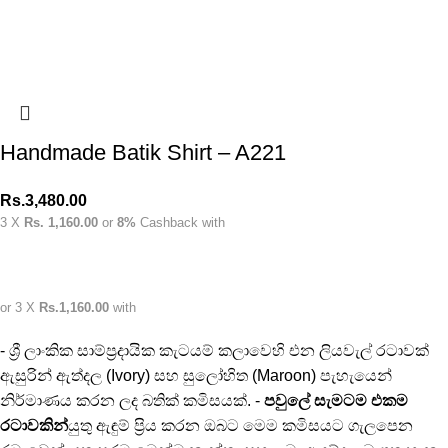
Handmade Batik Shirt – A221
Rs.
3,480.00
3 X
Rs. 1,160.00
or
8%
Cashback with
or 3 X
Rs.1,160.00
with
- ශ්‍රී ලාංකික සාම්ප්‍රදායික කැටයම් කලාවෙහි එන ලියවැල් රටාවක්
ඇසුරින් ඇත්දල (Ivory) සහ සුලෝහිත (Maroon) පැහැයෙන්
නිර්මාණය කරන ලද බතික් කමිසයක්. -
පවුලේ සැමටම එකම
රටාවකින්
යුතු ඇඳුම් ප්‍රිය කරන ඔබට මෙම කමිසයට ගැලපෙන