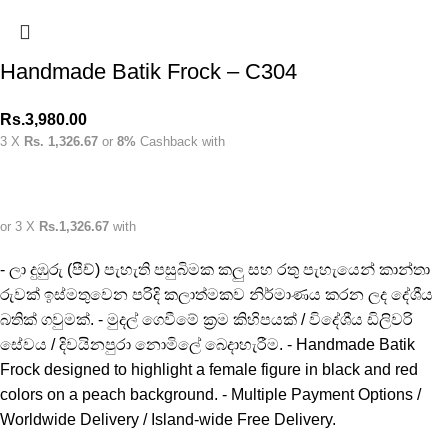
Handmade Batik Frock – C304
Rs.
3,980.00
3 X
Rs. 1,326.67
or
8%
Cashback with
or 3 X
Rs.1,326.67
with
- ලා දුඹුරු (පීච්) පැහැති පසුබිමක කලු සහ රතු පැහැයෙන් කාන්තා
රුවක් ඉස්මතුවෙන පරිදි කලාත්මකව නිර්මාණය කරන ලද දේශීය
බතික් ගවුමක්. - මුදල් ගෙවීමේ ක්‍රම කිහිපයක් / විදේශීය ඩිලිවරි
සේවය / දිවයිනපුරා නොමිලේ බෙදාහැරීම. - Handmade Batik
Frock designed to highlight a female figure in black and red
colors on a peach background. - Multiple Payment Options /
Worldwide Delivery / Island-wide Free Delivery.