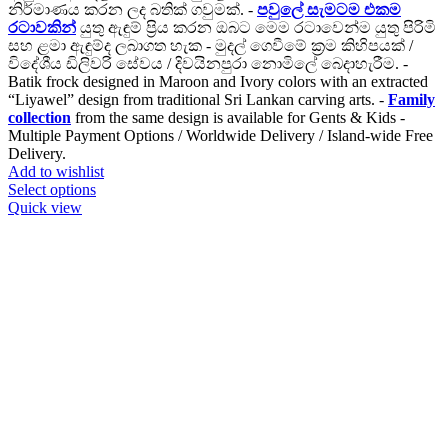
නිර්මාණය කරන ලද බතික් ගවුමක්. -
පවුලේ සැමටම එකම
රටාවකින්
යුතු ඇඳුම් ප්‍රිය කරන ඔබට මෙම රටාවෙන්ම යුතු පිරිමි
සහ ළමා ඇඳුම්ද ලබාගත හැක - මුදල් ගෙවීමේ ක්‍රම කිහිපයක් /
විදේශීය ඩිලිවරි සේවය / දිවයිනපුරා නොමිලේ බෙදාහැරීම. -
Batik frock designed in Maroon and Ivory colors with an extracted
“Liyawel” design from traditional Sri Lankan carving arts. -
Family
collection
from the same design is available for Gents & Kids -
Multiple Payment Options / Worldwide Delivery / Island-wide Free
Delivery.
Add to wishlist
This
Select options
product
Quick view
has
multiple
variants.
The
options
may
be
chosen
on
the
product
page