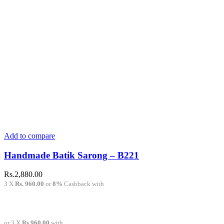
chosen
on
the
product
page
Add to compare
Handmade Batik Sarong – B221
Rs.
2,880.00
3 X
Rs. 960.00
or
8%
Cashback with
or 3 X
Rs.960.00
with