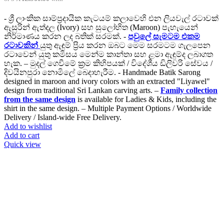
- ශ්‍රී ලාංකික සාම්ප්‍රදායික කැටයම් කලාවෙහි එන ලියවැල් රටාවක්
ඇසුරින් ඇත්දල (Ivory) සහ සුලෝහිත (Maroon) පැහැයෙන්
නිර්මාණය කරන ලද බතික් සරමක්. -
පවුලේ සැමටම එකම
රටාවකින්
යුතු ඇඳුම් ප්‍රිය කරන ඔබට මෙම සරමටම ගැලපෙන
රටාවෙන් යුතු කමිසය මෙන්ම කාන්තා සහ ළමා ඇඳුම්ද ලබාගත
හැක. – මුදල් ගෙවීමේ ක්‍රම කිහිපයක් / විදේශීය ඩිලිවරි සේවය /
දිවයිනපුරා නොමිලේ බෙදාහැරීම. - Handmade Batik Sarong
designed in maroon and ivory colors with an extracted "Liyawel"
design from traditional Sri Lankan carving arts. –
Family collection
from the same design
is available for Ladies & Kids, including the
shirt in the same design. – Multiple Payment Options / Worldwide
Delivery / Island-wide Free Delivery.
Add to wishlist
Add to cart
Quick view