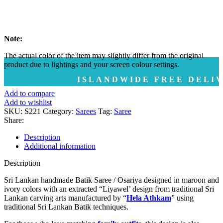
Note:
The actual color of the item may slightly differ from the original
product due to lightings and your screen colour settings.
ISLANDWIDE FREE DELIVERY | ද
Add to compare
Add to wishlist
SKU:
S221
Category:
Sarees
Tag:
Saree
Share:
Description
Additional information
Description
Sri Lankan handmade Batik Saree / Osariya designed in maroon and
ivory colors with an extracted “Liyawel’ design from traditional Sri
Lankan carving arts manufactured by “
Hela Athkam
” using
traditional Sri Lankan Batik techniques.