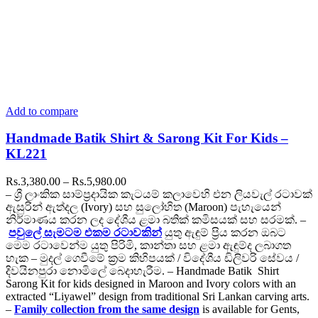
Add to compare
Handmade Batik Shirt & Sarong Kit For Kids –
KL221
Price
Rs.
3,380.00
–
Rs.
5,980.00
range:
– ශ්‍රී ලාංකික සාම්ප්‍රදායික කැටයම් කලාවෙහි එන ලියවැල් රටාවක්
Rs.3,380.00
ඇසුරින් ඇත්දල (Ivory) සහ සුලෝහිත (Maroon) පැහැයෙන්
through
නිර්මාණය කරන ලද දේශීය ළමා බතික් කමිසයක් සහ සරමක්. –
Rs.5,980.00
පවුලේ සැමටම එකම රටාවකින්
යුතු ඇඳුම් ප්‍රිය කරන ඔබට
මෙම රටාවෙන්ම යුතු පිරිමි, කාන්තා සහ ළමා ඇඳුම්ද ලබාගත
හැක – මුදල් ගෙවීමේ ක්‍රම කිහිපයක් / විදේශීය ඩිලිවරි සේවය /
දිවයිනපුරා නොමිලේ බෙදාහැරීම. – Handmade Batik Shirt
Sarong Kit for kids designed in Maroon and Ivory colors with an
extracted “Liyawel” design from traditional Sri Lankan carving arts.
–
Family collection from the same design
is available for Gents,