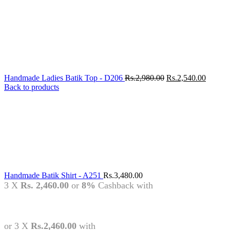
Original
Current
Handmade Ladies Batik Top - D206
Rs.
2,980.00
Rs.
2,540.00
price
price
Back to products
was:
is:
Rs.2,980.00.
Rs.2,54
Handmade Batik Shirt - A251
Rs.
3,480.00
3 X
Rs. 2,460.00
or
8%
Cashback with
or 3 X
Rs.2,460.00
with