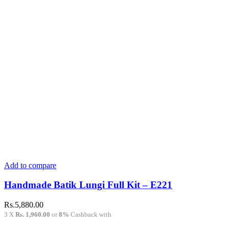
options
may
be
chosen
on
the
product
page
Add to compare
Handmade Batik Lungi Full Kit – E221
Rs.
5,880.00
3 X
Rs. 1,960.00
or
8%
Cashback with