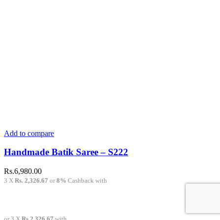
product
page
Add to compare
Handmade Batik Saree – S222
Rs.
6,980.00
3 X
Rs. 2,326.67
or
8%
Cashback with
or 3 X
Rs.2,326.67
with