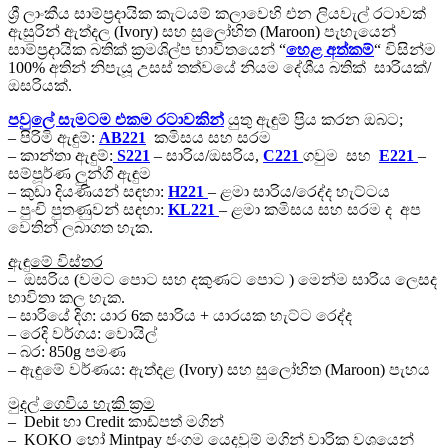
ශ්‍රී ලාංකීය සාම්ප්‍රදායික කැටයම් කලාවෙහි එන ලියවැල් රටාවක්
ඇසුරින් ඇත්දල (Ivory) සහ සුලෝහිත (Maroon) පැහැයෙන්
සාම්ප්‍රදායික බතික් ක්‍රමශිල්ප භාවිතයෙන් “
හෙළ අත්කම්
“ විසින්ම
100% අතින් නිපැයූ උසස් තත්වයේ නියම දේශීය බතික් සාරියක්/
ඔසරියක්.
පවුලේ සැමටම එකම රටාවකින්
යුතු ඇඳුම් ප්‍රිය කරන ඔබට;
– පිරිමි ඇඳුම්:
AB221
කමිසය සහ සරම
– කාන්තා ඇඳුම්:
S221
– සාරිය/ඔසරිය,
C221
ගවුම සහ
E221
–
සම්පූර්ණ ලුන්ගි ඇඳුම
– කුඩා දියණියන් සඳහා:
H221
– ළමා සාරිය/රෙද්ද හැට්ටය
– පුංචි පුතණුවන් සඳහා:
KL221
– ළමා කමිසය සහ සරම ද අප
වෙතින් ලබාගත හැක.
ඇඳුමේ විස්තර
– ඔසරිය (වමට පොට සහ දකුණට පොට ) මෙන්ම සාරිය ලෙසද
භාවිතා කල හැක.
– සාරියේ දිග: යාර 6ක සාරිය + යාරයක හැට්ට රෙද්ද
– රෙදි වර්ගය: වොයිල්
– බර: 850g පමණ
– ඇඳුමේ වර්ණය: ඇත්දළ (Ivory) සහ සුලෝහිත (Maroon) පැහය
මුදල් ගෙවිය හැකි ක්‍රම
– Debit හා Credit කාඩ්පත් මගින්
– KOKO හෝ Mintpay ජංගම යෙදවුම් මගින් වාරික වශයෙන්