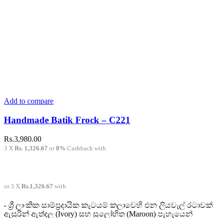
Add to compare
Handmade Batik Frock – C221
Rs.
3,980.00
3 X
Rs. 1,326.67
or
8%
Cashback with
or 3 X
Rs.1,326.67
with
- ශ්‍රී ලාංකික සාම්ප්‍රදායික කැටයම් කලාවෙහි එන ලියවැල් රටාවක්
ඇසුරින් ඇත්දල (Ivory) සහ සුලෝහිත (Maroon) පැහැයෙන්