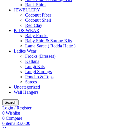
Batik Shirts
JEWELLERY
Coconut Fiber
Coconut Shell
Red Clay
KIDS WEAR
Baby Frocks
Baby Shirt & Sarong Kits
Lama Saree ( Redda Hatte )
Ladies Wear
Frocks (Dresses)
Kaftans
Lungi Kits
Lungi Sarongs
Poncho & Tops
Sarees
Uncategorized
Wall Hangers
Search
Login / Register
0
Wishlist
0
Compare
0
items
Rs.
0.00