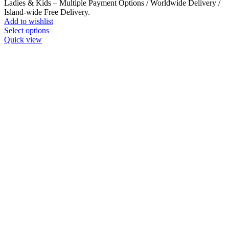
Ladies & Kids – Multiple Payment Options / Worldwide Delivery /
Island-wide Free Delivery.
Add to wishlist
This
Select options
product
Quick view
has
multiple
variants.
The
options
may
be
chosen
on
the
product
page