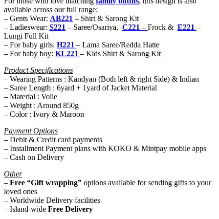
For those who love matching
family outfits
, this design is also
available across our full range;
– Gents Wear:
AB221
– Shirt & Sarong Kit
– Ladieswear:
S221
– Saree/Osariya,
C221 –
Frock &
E221
–
Lungi Full Kit
– For baby girls:
H221
– Lama Saree/Redda Hatte
– For baby boy:
KL221
– Kids Shirt & Sarong Kit
Product Specifications
– Wearing Patterns : Kandyan (Both left & right Side) & Indian
– Saree Length : 6yard + 1yard of Jacket Material
– Material : Voile
– Weight : Around 850g
– Color : Ivory & Maroon
Payment Options
– Debit & Credit card payments
– Installment Payment plans with KOKO & Mintpay mobile apps
– Cash on Delivery
Other
–
Free “Gift wrapping”
options available for sending gifts to your
loved ones
– Worldwide Delivery facilities
– Island-wide
Free Delivery