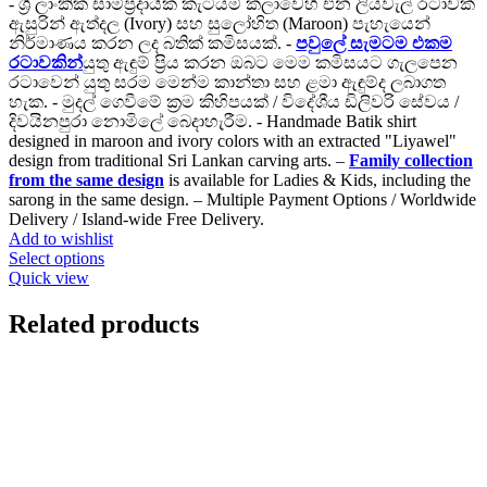
- ශ්‍රී ලාංකික සාම්ප්‍රදායික කැටයම් කලාවෙහි එන ලියවැල් රටාවක්
ඇසුරින් ඇත්දල (Ivory) සහ සුලෝහිත (Maroon) පැහැයෙන්
නිර්මාණය කරන ලද බතික් කමිසයක්. -
පවුලේ සැමටම එකම
රටාවකින්
යුතු ඇඳුම් ප්‍රිය කරන ඔබට මෙම කමිසයට ගැලපෙන
රටාවෙන් යුතු සරම මෙන්ම කාන්තා සහ ළමා ඇඳුම්ද ලබාගත
හැක. - මුදල් ගෙවීමේ ක්‍රම කිහිපයක් / විදේශීය ඩිලිවරි සේවය /
දිවයිනපුරා නොමිලේ බෙදාහැරීම. - Handmade Batik shirt
designed in maroon and ivory colors with an extracted "Liyawel"
design from traditional Sri Lankan carving arts. –
Family collection
from the same design
is available for Ladies & Kids, including the
sarong in the same design. – Multiple Payment Options / Worldwide
Delivery / Island-wide Free Delivery.
Add to wishlist
This
Select options
product
Quick view
has
multiple
Related products
variants.
The
options
may
be
chosen
on
the