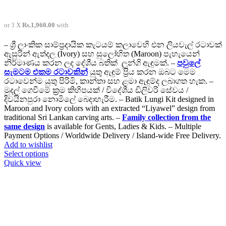
or 3 X
Rs.1,960.00
with
– ශ්‍රී ලාංකික සාම්ප්‍රදායික කැටයම් කලාවෙහි එන ලියවැල් රටාවක්
ඇසුරින් ඇත්දල (Ivory) සහ සුලෝහිත (Maroon) පැහැයෙන්
නිර්මාණය කරන ලද දේශීය බතික් ලුන්ගි ඇඳුමක්. –
පවුලේ
සැමටම එකම රටාවකින්
යුතු ඇඳුම් ප්‍රිය කරන ඔබට මෙම
රටාවෙන්ම යුතු පිරිමි, කාන්තා සහ ළමා ඇඳුම්ද ලබාගත හැක. –
මුදල් ගෙවීමේ ක්‍රම කිහිපයක් / විදේශීය ඩිලිවරි සේවය /
දිවයිනපුරා නොමිලේ බෙදාහැරීම. – Batik Lungi Kit designed in
Maroon and Ivory colors with an extracted “Liyawel” design from
traditional Sri Lankan carving arts. –
Family collection from the
same design
is available for Gents, Ladies & Kids. – Multiple
Payment Options / Worldwide Delivery / Island-wide Free Delivery.
Add to wishlist
This
Select options
product
Quick view
has
multiple
variants.
The
options
may
be