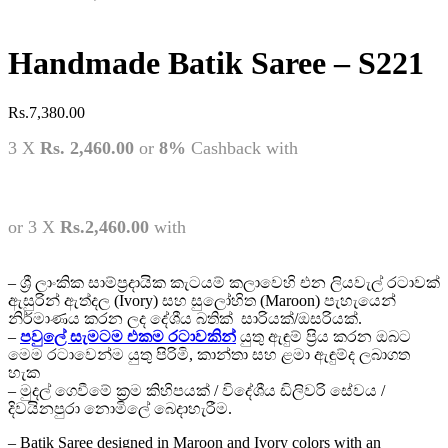
Handmade Batik Saree – S221
Rs.
7,380.00
3 X
Rs. 2,460.00
or
8%
Cashback with
or 3 X
Rs.2,460.00
with
– ශ්‍රී ලාංකික සාම්ප්‍රදායික කැටයම් කලාවෙහි එන ලියවැල් රටාවක්
ඇසුරින් ඇත්දල (Ivory) සහ සුලෝහිත (Maroon) පැහැයෙන්
නිර්මාණය කරන ලද දේශීය බතික් සාරියක්/ඔසරියක්.
–
පවුලේ සැමටම එකම රටාවකින්
යුතු ඇඳුම් ප්‍රිය කරන ඔබට
මෙම රටාවෙන්ම යුතු පිරිමි, කාන්තා සහ ළමා ඇඳුම්ද ලබාගත
හැක
– මුදල් ගෙවීමේ ක්‍රම කිහිපයක් / විදේශීය ඩිලිවරි සේවය /
දිවයිනපුරා නොමිලේ බෙදාහැරීම.
– Batik Saree designed in Maroon and Ivory colors with an