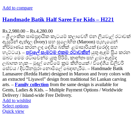
Add to compare
Handmade Batik Half Saree For Kids – H221
Price
Rs.
2,980.00
–
Rs.
4,280.00
range:
– ශ්‍රී ලාංකික සාම්ප්‍රදායික කැටයම් කලාවෙහි එන ලියවැල් රටාවක්
Rs.2,980.00
ඇසුරින් ඇත්දල (Ivory) සහ සුලෝහිත (Maroon) පැහැයෙන්
through
නිර්මාණය කරන ලද දේශීය බතික් ළමාසාරියක් (රෙද්ද සහ
Rs.4,280.00
හැට්ටය). –
පවුලේ සැමටම එකම රටාවකින්
යුතු ඇඳුම් ප්‍රිය කරන
ඔබට මෙම රටාවෙන්ම යුතු පිරිමි, කාන්තා සහ ළමා ඇඳුම්ද
ලබාගත හැක – මුදල් ගෙවීමේ ක්‍රම කිහිපයක් / විදේශීය ඩිලිවරි
සේවය / දිවයිනපුරා නොමිලේ බෙදාහැරීම. – Handmade Batik
Lamasaree (Redda Hatte) designed in Maroon and Ivory colors with
an extracted “Liyawel” design from traditional Sri Lankan carving
arts. –
Family collection
from the same design is available for
Gents, Ladies & Kids. – Multiple Payment Options / Worldwide
Delivery / Island-wide Free Delivery.
Add to wishlist
This
Select options
product
Quick view
has
multiple
variants.
The