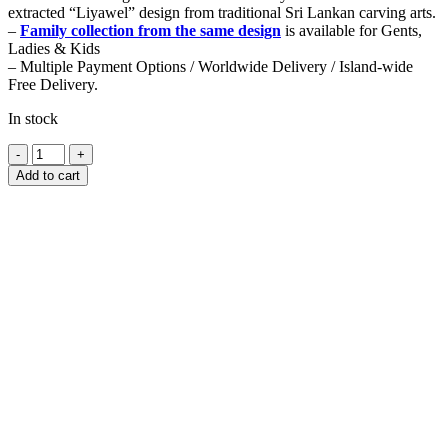
extracted “Liyawel” design from traditional Sri Lankan carving arts.
–
Family collection from the same design
is available for Gents,
Ladies & Kids
– Multiple Payment Options / Worldwide Delivery / Island-wide
Free Delivery.
In stock
Handmade
Batik
Add to cart
Saree
-
S221
quantity