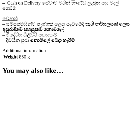
– Cash on Delivery සේවාව මගින් භාණ්ඩ ලැබුනු පසු මුදල්
ගෙවීම
වෙනත්
– සමීපතමයින්ට තෑග්ගක් ලෙස යැවීමේදී
තෑගි පාර්සලයක් ලෙස
අසුරාදීමේ පහසුකම නොමිලේ
– විදේශීය ඩිලිවරි පහසුකම්
– දිවයින පුරා
නොමිලේ
බෙදා හැරීම
Additional information
Weight
850 g
You may also like…