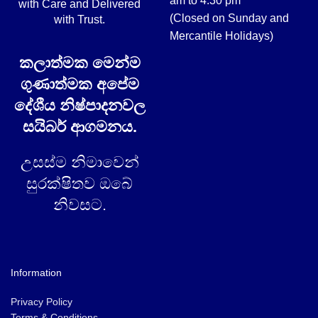
am to 4.30 pm
with Care and Delivered
(Closed on Sunday and
with Trust.
Mercantile Holidays)
කලාත්මක මෙන්ම
ගුණාත්මක අපේම
දේශීය නිෂ්පාදනවල
සයිබර් ආගමනය.
උසස්ම නිමාවෙන්
සුරක්ෂිතව ඔබේ
නිවසට.
Information
Privacy Policy
Terms & Conditions