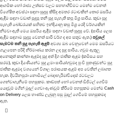
ආගමික හෝ රාජ්‍ය උත්සව වලට සහභාගීවීමට මෙන්ම වෙනත්
විශේෂිත අවස්ථා සඳහා සුදුසු කිසිදු අමතර රටාවකින් තොර ඔසරිය
ඇඳීම සඳහා වඩාත් සුදුසු තනි සුදු පැහැති කපු මිශ්‍ර සාරිය. කුඩා සුදු
පැහැති බෝඩරයක් සහිතව ඉන්දියානු කපු මිශ්‍ර රෙදි වර්ගයකින්
නිමවා ඇති මෙය ඔසරිය ඇඳීම සඳහා වඩාත් සුදුසු වේ. (සාරිය ලෙස
ඇඳීම සඳහාම සුදුසු වෙනත් සාරි වර්ග ද අප සතුව ඇත.)
පවුලේ
සැමටම තනි සුදු පැහැති ඇඳුම්
අවශ්‍ය ඔබ වෙනුවෙන් මෙම ඔසරියට
ගැලපෙන පරිදි නිර්මාණය කරන ලද සුදු සාරිය, ගවුම ඇතුලු
අනෙකුත් කාන්තා ඇඳුම්ද සුදු අත් දිග ජාතික ඇඳුම (කමිසය සහ
සරම), කුඩා දියණියන්ට සුදු ළමා සාරිය/ගවුමද පුංචි පුතණුවන්ට සුදු
ජාතික ඇඳුමද වශයෙන් විශාල පරාසයක ඇඳුම් අප වෙතින් ලබාගත
හැක. දිවයිනපුරා නොමිලේ බෙදාහැරීම/විදෙස් රටවලට
ගෙන්වාගැනීමේ පහසුකම. කාඩ්පත් හෝ වෙනත් ඩිජිටල් ගෙවීම්
යෙදවුම් මගින් මුදල් ගෙවා ඇණවුම් කිරීමේ පහසුකම මෙන්ම Cash
on Delivery ලෙස භාණ්ඩ ලැබුනු පසු මුදල් ගෙවීමේ පහසුකමද
ඇත.