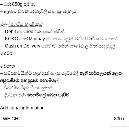
– බර: 850g පමණ
– ඇඳුමේ වර්ණය: තැඹිලි සහ සුදු පැහැය
මුදල් ගෙවිය හැකි ක්‍රම
– Debit හා Credit කාඩ්පත් මගින්
– KOKO හෝ Mintpay ජංගම යෙදවුම් මගින් වාරික වශයෙන්
– Cash on Delivery සේවාව මගින් භාණ්ඩ ලැබුනු පසු මුදල්
ගෙවීම
වෙනත්
– සමීපතමයින්ට තෑග්ගක් ලෙස යැවීමේදී
තෑගි පාර්සලයක් ලෙස
අසුරාදීමේ පහසුකම නොමිලේ
– විදේශීය ඩිලිවරි පහසුකම්
– දිවයින පුරා
නොමිලේ
බෙදා හැරීම
Additional information
WEIGHT
800 g