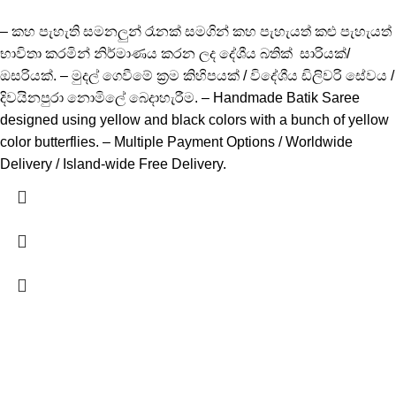
– කහ පැහැති සමනලුන් රෑනක් සමගින් කහ පැහැයත් කළු පැහැයත්
භාවිතා කරමින් නිර්මාණය කරන ලද දේශීය බතික් සාරියක්/
ඔසරියක්. – මුදල් ගෙවීමේ ක්‍රම කිහිපයක් / විදේශීය ඩිලිවරි සේවය /
දිවයිනපුරා නොමිලේ බෙදාහැරීම. – Handmade Batik Saree
designed using yellow and black colors with a bunch of yellow
color butterflies. – Multiple Payment Options / Worldwide
Delivery / Island-wide Free Delivery.
-15%