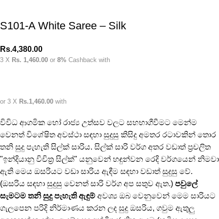
S101-A White Saree – Silk
Rs.
4,380.00
3 X
Rs. 1,460.00
or
8%
Cashback with
or 3 X
Rs.1,460.00
with
විවිධ ආගමික හෝ රාජ්‍ය උත්සව වලට සහභාගීවීමට මෙන්ම
වෙනත් විශේෂිත අවස්ථා සඳහා සුදුසු කිසිදු අමතර රටාවකින් තොර
තනි සුදු පැහැති සිල්ක් සාරිය. සිල්ක් සාරි වර්ග අතර වඩාත් ප්‍රචලිත
"ඉන්දියානු විචිත්‍ර සිල්ක්" යනුවෙන් හඳුන්වන රෙදි වර්ගයෙන් නිමවා
ඇති මෙය ඔසරියට වඩා සාරිය ඇඳීම සඳහා වඩාත් සුදුසු වේ.
(ඔසරිය සඳහා සුදුසු වෙනත් සාරි වර්ග අප සතුව ඇත.)
පවුලේ
සැමටම තනි සුදු පැහැති ඇඳුම්
අවශ්‍ය ඔබ වෙනුවෙන් මෙම සාරියට
ගැලපෙන පරිදි නිර්මාණය කරන ලද සුදු ඔසරිය, ගවුම ඇතුලු