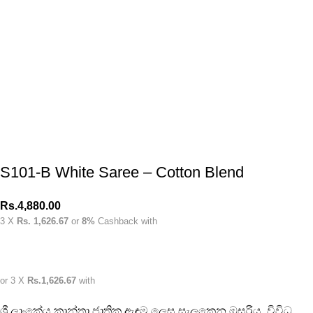
S101-B White Saree – Cotton Blend
Rs.
4,880.00
3 X
Rs. 1,626.67
or
8%
Cashback with
or 3 X
Rs.1,626.67
with
ශ්‍රී ලාංකේය කාන්තා ජාතික ඇඳුම ලෙස සැලකෙන ඔසරිය. විවිධ