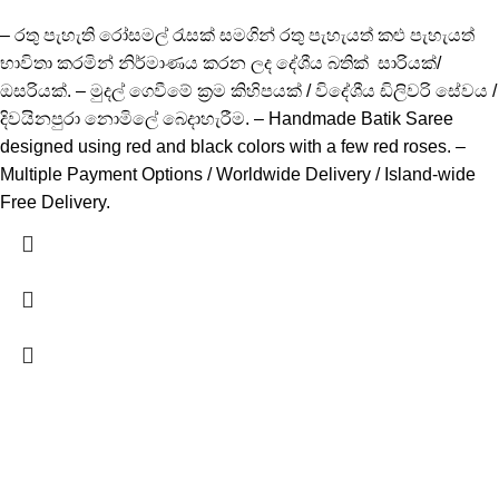
– රතු පැහැති රෝසමල් රැසක් සමගින් රතු පැහැයත් කළු පැහැයත්
භාවිතා කරමින් නිර්මාණය කරන ලද දේශීය බතික් සාරියක්/
ඔසරියක්. – මුදල් ගෙවීමේ ක්‍රම කිහිපයක් / විදේශීය ඩිලිවරි සේවය /
දිවයිනපුරා නොමිලේ බෙදාහැරීම. – Handmade Batik Saree
designed using red and black colors with a few red roses. –
Multiple Payment Options / Worldwide Delivery / Island-wide
Free Delivery.
-15%