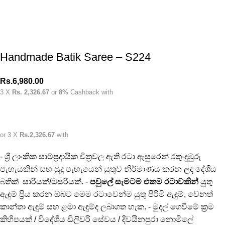
Handmade Batik Saree – S224
Rs.
6,980.00
3 X
Rs. 2,326.67
or
8%
Cashback with
or 3 X
Rs.2,326.67
with
- ශ්‍රී ලාංකික සාම්ප්‍රදායික චිත්‍රවල ඇති රටා ඇසුරෙන් රතු-දුඹුරු
පැහැයකින් සහ සුදු පැහැයෙන් යුතුව නිර්මාණය කරන ලද දේශීය
බතික් සාරියක්/ඔසරියක්. -
පවුලේ සැමටම එකම රටාවකින්
යුතු
ඇඳුම් ප්‍රිය කරන ඔබට මෙම රටාවෙන්ම යුතු පිරිමි ඇඳුම්, වෙනත්
කාන්තා ඇඳුම් සහ ළමා ඇඳුම්ද ලබාගත හැක. - මුදල් ගෙවීමේ ක්‍රම
කිහිපයක් / විදේශීය ඩිලිවරි සේවය / දිවයිනපුරා නොමිලේ