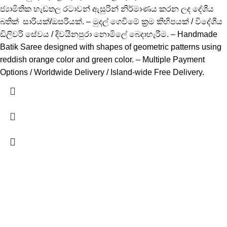
ජ්‍යාමිතික හැඩතල රටාවන් ඇසුරින් නිර්මාණය කරන ලද දේශීය
බතික් සාරියක්/ඔසරියක්. – මුදල් ගෙවීමේ ක්‍රම කිහිපයක් / විදේශීය
ඩිලිවරි සේවය / දිවයිනපුරා නොමිලේ බෙදාහැරීම. – Handmade
Batik Saree designed with shapes of geometric patterns using
reddish orange color and green color. – Multiple Payment
Options / Worldwide Delivery / Island-wide Free Delivery.