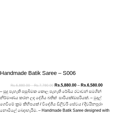
Handmade Batik Saree – S006
Rs.
5,880.00
–
Rs.
6,580.00
Rs.
6,880.00
–
Rs.
7,780.00
– සුදු පැහැති පසුබිමක කොල පැහැති රේඛීය රටාවන් සමගින්
නිර්මාණය කරන ලද දේශීය බතික් සාරියක්/ඔසරියක්. – මුදල්
ගෙවීමේ ක්‍රම කිහිපයක් / විදේශීය ඩිලිවරි සේවය / දිවයිනපුරා
නොමිලේ බෙදාහැරීම. – Handmade Batik Saree designed with