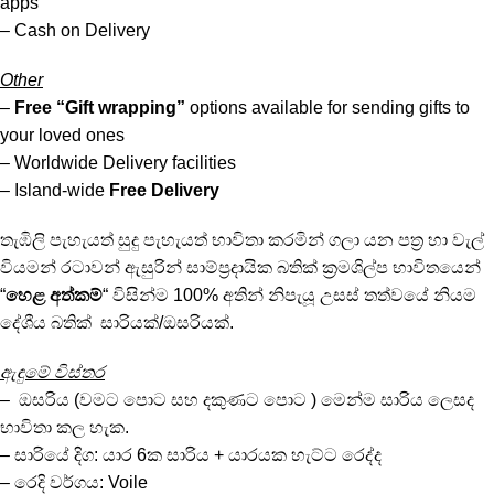
apps
– Cash on Delivery
Other
–
Free “Gift wrapping”
options available for sending gifts to
your loved ones
– Worldwide Delivery facilities
– Island-wide
Free Delivery
තැඹිලි පැහැයත් සුදු පැහැයත් භාවිතා කරමින් ගලා යන පත්‍ර හා වැල්
වියමන් රටාවන් ඇසුරින් සාම්ප්‍රදායික බතික් ක්‍රමශිල්ප භාවිතයෙන්
“
හෙළ අත්කම්
“ විසින්ම 100% අතින් නිපැයූ උසස් තත්වයේ නියම
දේශීය බතික් සාරියක්/ඔසරියක්.
ඇඳුමේ විස්තර
– ඔසරිය (වමට පොට සහ දකුණට පොට ) මෙන්ම සාරිය ලෙසද
භාවිතා කල හැක.
– සාරියේ දිග: යාර 6ක සාරිය + යාරයක හැට්ට රෙද්ද
– රෙදි වර්ගය: Voile