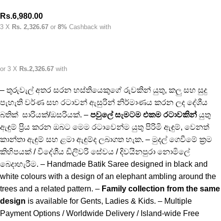
Rs.
6,980.00
3 X
Rs. 2,326.67
or
8%
Cashback with
or 3 X
Rs.2,326.67
with
– තුරුවැල් අතර සරන හස්තියෙකුගේ රුවකින් යුතු, කලු සහ සුදු
පැහැති වර්ණ සහ රටාවන් ඇසුරින් නිර්මාණය කරන ලද දේශීය
බතික් සාරියක්/ඔසරියක්. –
පවුලේ සැමටම එකම රටාවකින්
යුතු
ඇඳුම් ප්‍රිය කරන ඔබට මෙම රටාවෙන්ම යුතු පිරිමි ඇඳුම්, වෙනත්
කාන්තා ඇඳුම් සහ ළමා ඇඳුම්ද ලබාගත හැක. – මුදල් ගෙවීමේ ක්‍රම
කිහිපයක් / විදේශීය ඩිලිවරි සේවය / දිවයිනපුරා නොමිලේ
බෙදාහැරීම. – Handmade Batik Saree designed in black and
white colours with a design of an elephant ambling around the
trees and a related pattern. –
Family collection from the same
design
is available for Gents, Ladies & Kids. – Multiple
Payment Options / Worldwide Delivery / Island-wide Free