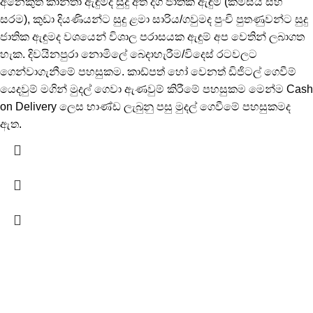
අනෙකුත් කාන්තා ඇඳුම්ද සුදු අත් දිග ජාතික ඇඳුම (කමිසය සහ
සරම), කුඩා දියණියන්ට සුදු ළමා සාරිය/ගවුමද පුංචි පුතණුවන්ට සුදු
ජාතික ඇඳුමද වශයෙන් විශාල පරාසයක ඇඳුම් අප වෙතින් ලබාගත
හැක. දිවයිනපුරා නොමිලේ බෙදාහැරීම/විදෙස් රටවලට
ගෙන්වාගැනීමේ පහසුකම. කාඩ්පත් හෝ වෙනත් ඩිජිටල් ගෙවීම්
යෙදවුම් මගින් මුදල් ගෙවා ඇණවුම් කිරීමේ පහසුකම මෙන්ම Cash
on Delivery ලෙස භාණ්ඩ ලැබුනු පසු මුදල් ගෙවීමේ පහසුකමද
ඇත.