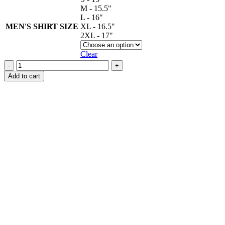
M - 15.5"
L - 16"
MEN'S SHIRT SIZE
XL - 16.5"
2XL - 17"
Clear
Handmade
Batik
Add to cart
Shirt
-
A227
quantity