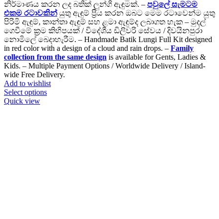
නිර්මාණය කරන ලද බතික් ලුන්ගි ඇඳුමක්. –
පවුලේ සැමටම
එකම රටාවකින්
යුතු ඇඳුම් ප්‍රිය කරන ඔබට මෙම රටාවෙන්ම යුතු
පිරිමි ඇඳුම්, කාන්තා ඇඳුම් සහ ළමා ඇඳුම්ද ලබාගත හැක – මුදල්
ගෙවීමේ ක්‍රම කිහිපයක් / විදේශීය ඩිලිවරි සේවය / දිවයිනපුරා
නොමිලේ බෙදාහැරීම. – Handmade Batik Lungi Full Kit designed
in red color with a design of a cloud and rain drops. –
Family
collection from the same design
is available for Gents, Ladies &
Kids. – Multiple Payment Options / Worldwide Delivery / Island-
wide Free Delivery.
Add to wishlist
Select options
Quick view