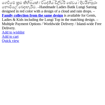
ගෙවීමේ ක්‍රම කිහිපයක් / විදේශීය ඩිලිවරි සේවය / දිවයිනපුරා
නොමිලේ බෙදාහැරීම. –Handmade Ladies Batik Lungi Sarong
designed in red color with a design of a cloud and rain drops. –
Family collection from the same design
is available for Gents,
Ladies & Kids including the Lungi Top in the matching design. –
Multiple Payment Options / Worldwide Delivery / Island-wide Free
Delivery.
Add to wishlist
Add to cart
Quick view