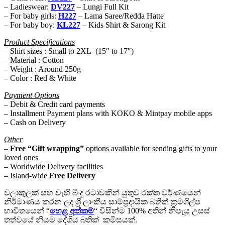
– Ladieswear:
DV227
– Lungi Full Kit
– For baby girls:
H227
– Lama Saree/Redda Hatte
– For baby boy:
KL227
– Kids Shirt & Sarong Kit
Product Specifications
– Shirt sizes : Small to 2XL (15″ to 17″)
– Material : Cotton
– Weight : Around 250g
– Color : Red & White
Payment Options
– Debit & Credit card payments
– Installment Payment plans with KOKO & Mintpay mobile apps
– Cash on Delivery
Other
–
Free
“Gift wrapping”
options available for sending gifts to your
loved ones
– Worldwide Delivery facilities
– Island-wide
Free Delivery
වලාකුලක් සහ වැහි බිංදු රටාවකින් යුතුව රක්ත වර්ණයෙන්
නිර්මාණය කරන ලද ශ්‍රී ලාංකීය සාම්ප්‍රදායික බතික් ක්‍රමශිල්ප
භාවිතයෙන් “
හෙළ අත්කම්
“ විසින්ම 100% අතින් නිපැයූ උසස්
තත්වයේ නියම දේශීය බතික් කමිසයක්.