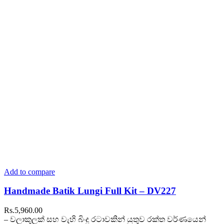
Add to compare
Handmade Batik Lungi Full Kit – DV227
Rs.
5,960.00
– වලාකුලක් සහ වැහි බිංදු රටාවකින් යුතුව රක්ත වර්ණයෙන්