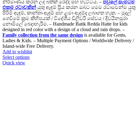
Rs.2,980.00
නිර්මාණය කරන ලද බතික් රෙද්ද සහ හැට්ටය. –
පවුලේ සැමටම
through
එකම රටාවකින්
යුතු ඇඳුම් ප්‍රිය කරන ඔබට මෙම රටාවෙන්ම යුතු
Rs.4,280.00
පිරිමි ඇඳුම්, කාන්තා ඇඳුම් සහ ළමා ඇඳුම්ද ලබාගත හැක. – මුදල්
ගෙවීමේ ක්‍රම කිහිපයක් / විදේශීය ඩිලිවරි සේවය / දිවයිනපුරා
නොමිලේ බෙදාහැරීම. – Handmade Batik Redda Hatte for kids
designed in red color with a design of a cloud and rain drops. –
Family collection from the same design
is available for Gents,
Ladies & Kids. – Multiple Payment Options / Worldwide Delivery /
Island-wide Free Delivery.
Add to wishlist
This
Select options
product
Quick view
has
multiple
variants.
The
options
may
be
chosen
on
the
product
page