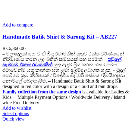
Add to compare
Handmade Batik Shirt & Sarong Kit – AB227
Rs.
6,360.00
– වලාකුලක් සහ වැහි බිංදු රටාවකින් යුතුව රක්ත වර්ණයෙන්
නිර්මාණය කරන ලද බතික් කමිසයක් සහ සරමක්. -
පවුලේ
සැමටම එකම රටාවකින්
යුතු ඇඳුම් ප්‍රිය කරන ඔබට මෙම
රටාවෙන්ම යුතු කාන්තා සහ ළමා ඇඳුම්ද ලබාගත හැක. – මුදල්
ගෙවීමේ ක්‍රම කිහිපයක් / විදේශීය ඩිලිවරි සේවය / දිවයිනපුරා
නොමිලේ බෙදාහැරීම. – Handmade Batik Shirt & Sarong Kit
designed in red color with a design of a cloud and rain drops. -
Family collection
from the same design
is available for Ladies &
Kids. – Multiple Payment Options / Worldwide Delivery / Island-
wide Free Delivery.
Add to wishlist
Select options
Quick view