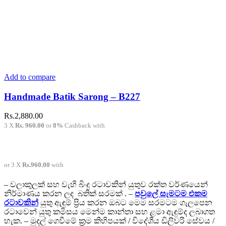
Add to compare
Handmade Batik Sarong – B227
Rs.
2,880.00
3 X
Rs. 960.00
or
8%
Cashback with
or 3 X
Rs.960.00
with
– වලාකුලක් සහ වැහි බිංදු රටාවකින් යුතුව රක්ත වර්ණයෙන්
නිර්මාණය කරන ලද බතික් සරමක් . –
පවුලේ සැමටම එකම
රටාවකින්
යුතු ඇඳුම් ප්‍රිය කරන ඔබට මෙම සරමටම ගැලපෙන
රටාවෙන් යුතු කමිසය මෙන්ම කාන්තා සහ ළමා ඇඳුම්ද ලබාගත
හැක. – මුදල් ගෙවීමේ ක්‍රම කිහිපයක් / විදේශීය ඩිලිවරි සේවය /