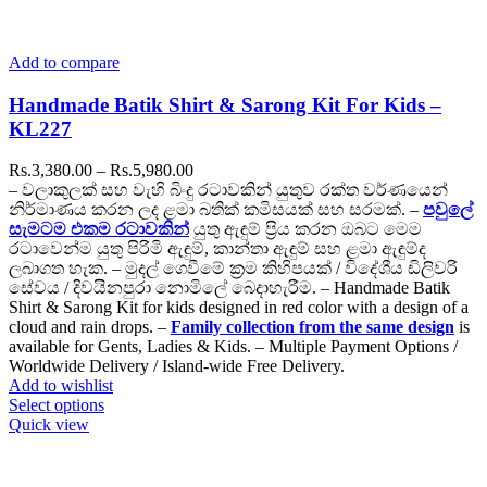
Add to compare
Handmade Batik Shirt & Sarong Kit For Kids –
KL227
Price
Rs.
3,380.00
–
Rs.
5,980.00
range:
– වලාකුලක් සහ වැහි බිංදු රටාවකින් යුතුව රක්ත වර්ණයෙන්
Rs.3,380.00
නිර්මාණය කරන ලද ළමා බතික් කමිසයක් සහ සරමක්. –
පවුලේ
through
සැමටම එකම රටාවකින්
යුතු ඇඳුම් ප්‍රිය කරන ඔබට මෙම
Rs.5,980.00
රටාවෙන්ම යුතු පිරිමි ඇඳුම්, කාන්තා ඇඳුම් සහ ළමා ඇඳුම්ද
ලබාගත හැක. – මුදල් ගෙවීමේ ක්‍රම කිහිපයක් / විදේශීය ඩිලිවරි
සේවය / දිවයිනපුරා නොමිලේ බෙදාහැරීම. – Handmade Batik
Shirt & Sarong Kit for kids designed in red color with a design of a
cloud and rain drops. –
Family collection from the same design
is
available for Gents, Ladies & Kids. – Multiple Payment Options /
Worldwide Delivery / Island-wide Free Delivery.
Add to wishlist
This
Select options
product
Quick view
has
multiple
variants.