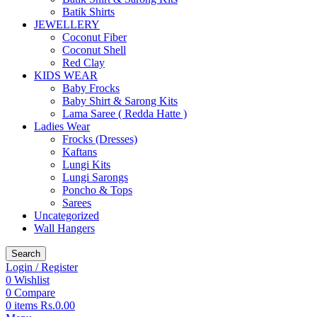
Batik Shirts
JEWELLERY
Coconut Fiber
Coconut Shell
Red Clay
KIDS WEAR
Baby Frocks
Baby Shirt & Sarong Kits
Lama Saree ( Redda Hatte )
Ladies Wear
Frocks (Dresses)
Kaftans
Lungi Kits
Lungi Sarongs
Poncho & Tops
Sarees
Uncategorized
Wall Hangers
Search
Login / Register
0
Wishlist
0
Compare
0
items
Rs.
0.00