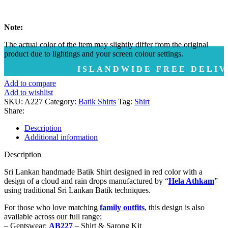
Note:
The actual color of the item may slightly differ from the original
product due to lightings and your screen colour settings.
ISLANDWIDE FREE DELIVERY | ද
Add to compare
Add to wishlist
SKU:
A227
Category:
Batik Shirts
Tag:
Shirt
Share:
Description
Additional information
Description
Sri Lankan handmade Batik Shirt designed in red color with a
design of a cloud and rain drops manufactured by “
Hela Athkam
”
using traditional Sri Lankan Batik techniques.
For those who love matching
family outfits
, this design is also
available across our full range;
– Gentswear:
AB227
– Shirt & Sarong Kit