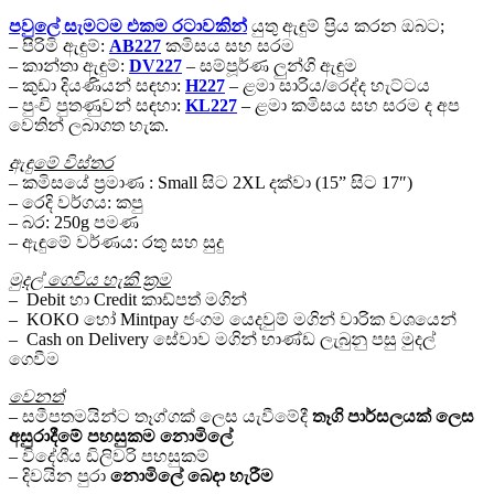
පවුලේ සැමටම එකම රටාවකින්
යුතු ඇඳුම් ප්‍රිය කරන ඔබට;
– පිරිමි ඇඳුම්:
AB227
කමිසය සහ සරම
– කාන්තා ඇඳුම්:
DV227
– සම්පූර්ණ ලුන්ගි ඇඳුම
– කුඩා දියණියන් සඳහා:
H227
– ළමා සාරිය/රෙද්ද හැට්ටය
– පුංචි පුතණුවන් සඳහා:
KL227
– ළමා කමිසය සහ සරම ද අප
වෙතින් ලබාගත හැක.
ඇඳුමේ විස්තර
– කමිසයේ ප්‍රමාණ : Small සිට 2XL දක්වා (15” සිට 17″)
– රෙදි වර්ගය: කපු
– බර: 250g පමණ
– ඇඳුමේ වර්ණය: රතු සහ සුදු
මුදල් ගෙවිය හැකි ක්‍රම
– Debit හා Credit කාඩ්පත් මගින්
– KOKO හෝ Mintpay ජංගම යෙදවුම් මගින් වාරික වශයෙන්
– Cash on Delivery සේවාව මගින් භාණ්ඩ ලැබුනු පසු මුදල්
ගෙවීම
වෙනත්
– සමීපතමයින්ට තෑග්ගක් ලෙස යැවීමේදී
තෑගි පාර්සලයක් ලෙස
අසුරාදීමේ පහසුකම
නොමිලේ
– විදේශීය ඩිලිවරි පහසුකම්
– දිවයින පුරා
නොමිලේ
බෙදා හැරීම