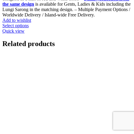
the same design
is available for Gents, Ladies & Kids including the
Lungi Sarong in the matching design. – Multiple Payment Options /
Worldwide Delivery / Island-wide Free Delivery.
Add to wishlist
This
Select options
product
Quick view
has
multiple
Related products
variants.
The
options
may
be
chosen
on
the
product
page