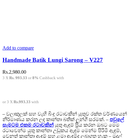
Add to compare
Handmade Batik Lungi Sarong – V227
Rs.
2,980.00
3 X
Rs. 993.33
or
8%
Cashback with
or 3 X
Rs.993.33
with
– වලාකුලක් සහ වැහි බිංදු රටාවකින් යුතුව රක්ත වර්ණයෙන්
නිර්මාණය කරන ලද කාන්තා බතික් ලුන්ගි සරමක්. –
පවුලේ
සැමටම එකම රටාවකින්
යුතු ඇඳුම් ප්‍රිය කරන ඔබට මෙම
රටාවෙන්ම යුතු කාන්තා උඩුකය ඇඳුම මෙන්ම පිරිමි ඇඳුම්,
වෙනත් කාන්තා ඇඳුම් සහ ළමා ඇඳුම්ද ලබාගත හැක – මුදල්