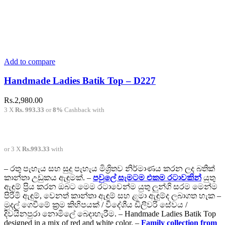
Add to compare
Handmade Ladies Batik Top – D227
Rs.
2,980.00
3 X
Rs. 993.33
or
8%
Cashback with
or 3 X
Rs.993.33
with
– රතු පැහැය සහ සුදු පැහැය මිශ්‍රිතව නිර්මාණය කරන ලද බතික්
කාන්තා උඩුකය ඇඳුමක්. –
පවුලේ සැමටම එකම රටාවකින්
යුතු
ඇඳුම් ප්‍රිය කරන ඔබට මෙම රටාවෙන්ම යුතු ලුන්ගි සරම මෙන්ම
පිරිමි ඇඳුම්, වෙනත් කාන්තා ඇඳුම් සහ ළමා ඇඳුම්ද ලබාගත හැක –
මුදල් ගෙවීමේ ක්‍රම කිහිපයක් / විදේශීය ඩිලිවරි සේවය /
දිවයිනපුරා නොමිලේ බෙදාහැරීම. – Handmade Ladies Batik Top
designed in a mix of red and white color. –
Family collection from