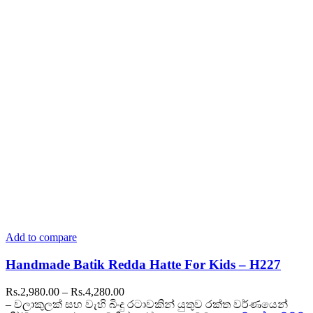
The
options
may
be
chosen
on
the
product
page
Add to compare
Handmade Batik Redda Hatte For Kids – H227
Price
Rs.
2,980.00
–
Rs.
4,280.00
range:
– වලාකුලක් සහ වැහි බිංදු රටාවකින් යුතුව රක්ත වර්ණයෙන්