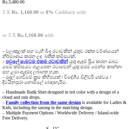
Rs.
3,480.00
3 X
Rs. 1,160.00
or
8%
Cashback with
or 3 X
Rs.1,160.00
with
– වලාකුලක් සහ වැහි බිංදු රටාවකින් යුතුව රක්ත වර්ණයෙන්
නිර්මාණය කරන ලද බතික් කමිසයක්.
–
පවුලේ සැමටම එකම රටාවකින්
යුතු ඇඳුම් ප්‍රිය කරන ඔබට
මෙම කමිසයට ගැලපෙන රටාවෙන් යුතු සරම මෙන්ම කාන්තා
සහ ළමා ඇඳුම්ද ලබාගත හැක.
– මුදල් ගෙවීමේ ක්‍රම කිහිපයක් / විදේශීය ඩිලිවරි සේවය /
දිවයිනපුරා නොමිලේ බෙදාහැරීම.
– Handmade Batik Shirt designed in red color with a design of a
cloud and rain drops.
–
Family collection from the same design
is available for Ladies &
Kids, including the sarong in the matching design.
– Multiple Payment Options / Worldwide Delivery / Island-wide
Free Delivery.
S - 15"