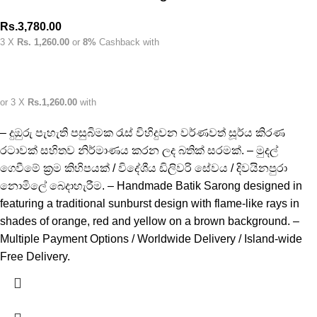
Rs.
3,780.00
3 X
Rs. 1,260.00
or
8%
Cashback with
or 3 X
Rs.1,260.00
with
– දුඔුරු පැහැති පසුබිමක රැස් විහිදුවන වර්ණවත් සූර්ය කිරණ
රටාවක් සහිතව නිර්මාණය කරන ලද බතික් සරමක්. – මුදල්
ගෙවීමේ ක්‍රම කිහිපයක් / විදේශීය ඩිලිවරි සේවය / දිවයිනපුරා
නොමිලේ බෙදාහැරීම. – Handmade Batik Sarong designed in
featuring a traditional sunburst design with flame-like rays in
shades of orange, red and yellow on a brown background. –
Multiple Payment Options / Worldwide Delivery / Island-wide
Free Delivery.