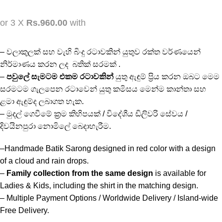
or 3 X
Rs.960.00
with
– වලාකුලක් සහ වැහි බිංදු රටාවකින් යුතුව රක්ත වර්ණයෙන්
නිර්මාණය කරන ලද බතික් සරමක් .
–
පවුලේ සැමටම එකම රටාවකින්
යුතු ඇඳුම් ප්‍රිය කරන ඔබට මෙම
සරමටම ගැලපෙන රටාවෙන් යුතු කමිසය මෙන්ම කාන්තා සහ
ළමා ඇඳුම්ද ලබාගත හැක.
– මුදල් ගෙවීමේ ක්‍රම කිහිපයක් / විදේශීය ඩිලිවරි සේවය /
දිවයිනපුරා නොමිලේ බෙදාහැරීම.
–Handmade Batik Sarong designed in red color with a design
of a cloud and rain drops.
–
Family collection from the same design
is available for
Ladies & Kids, including the shirt in the matching design.
– Multiple Payment Options / Worldwide Delivery / Island-wide
Free Delivery.