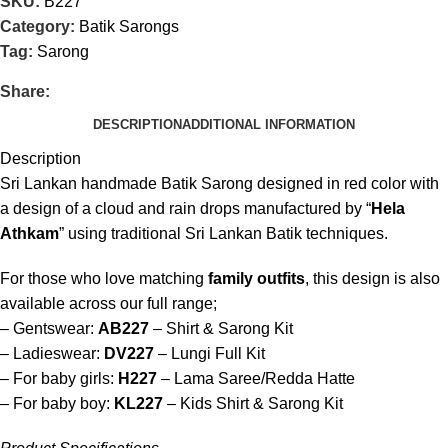
SKU:
B227
Category:
Batik Sarongs
Tag:
Sarong
Share:
DESCRIPTION
ADDITIONAL INFORMATION
Description
Sri Lankan handmade Batik Sarong designed in red color with
a design of a cloud and rain drops manufactured by “
Hela
Athkam
” using traditional Sri Lankan Batik techniques.
For those who love matching
family outfits
, this design is also
available across our full range;
– Gentswear:
AB227
– Shirt & Sarong Kit
– Ladieswear:
DV227
– Lungi Full Kit
– For baby girls:
H227
– Lama Saree/Redda Hatte
– For baby boy:
KL227
– Kids Shirt & Sarong Kit