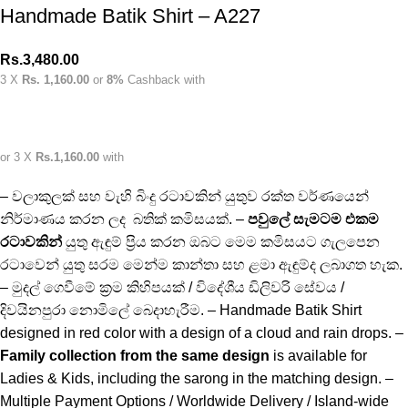
Handmade Batik Shirt – A227
Rs.
3,480.00
3 X
Rs. 1,160.00
or
8%
Cashback with
or 3 X
Rs.1,160.00
with
– වලාකුලක් සහ වැහි බිංදු රටාවකින් යුතුව රක්ත වර්ණයෙන්
නිර්මාණය කරන ලද බතික් කමිසයක්. –
පවුලේ සැමටම එකම
රටාවකින්
යුතු ඇඳුම් ප්‍රිය කරන ඔබට මෙම කමිසයට ගැලපෙන
රටාවෙන් යුතු සරම මෙන්ම කාන්තා සහ ළමා ඇඳුම්ද ලබාගත හැක.
– මුදල් ගෙවීමේ ක්‍රම කිහිපයක් / විදේශීය ඩිලිවරි සේවය /
දිවයිනපුරා නොමිලේ බෙදාහැරීම. – Handmade Batik Shirt
designed in red color with a design of a cloud and rain drops. –
Family collection from the same design
is available for
Ladies & Kids, including the sarong in the matching design. –
Multiple Payment Options / Worldwide Delivery / Island-wide