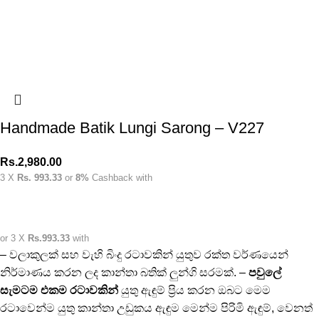
Handmade Batik Lungi Sarong – V227
Rs.
2,980.00
3 X
Rs. 993.33
or
8%
Cashback with
or 3 X
Rs.993.33
with
– වලාකුලක් සහ වැහි බිංදු රටාවකින් යුතුව රක්ත වර්ණයෙන්
නිර්මාණය කරන ලද කාන්තා බතික් ලුන්ගි සරමක්. –
පවුලේ
සැමටම එකම රටාවකින්
යුතු ඇඳුම් ප්‍රිය කරන ඔබට මෙම
රටාවෙන්ම යුතු කාන්තා උඩුකය ඇඳුම මෙන්ම පිරිමි ඇඳුම්, වෙනත්