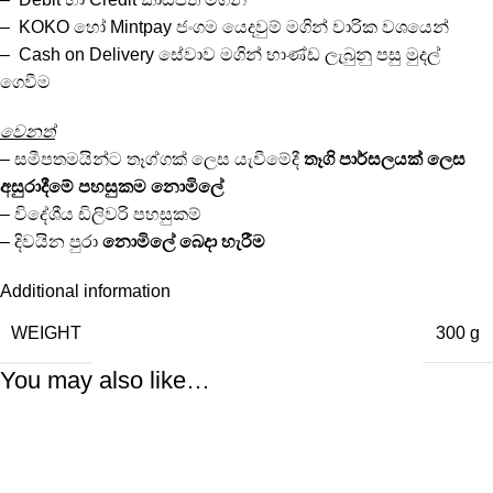
– KOKO හෝ Mintpay ජංගම යෙදවුම් මගින් වාරික වශයෙන්
– Cash on Delivery සේවාව මගින් භාණ්ඩ ලැබුනු පසු මුදල්
ගෙවීම
වෙනත්
– සමීපතමයින්ට තෑග්ගක් ලෙස යැවීමේදී
තෑගි පාර්සලයක්
ලෙස
අසුරාදීමේ පහසුකම
නොමිලේ
– විදේශීය ඩිලිවරි පහසුකම්
– දිවයින පුරා
නොමිලේ
බෙදා හැරීම
Additional information
WEIGHT
300 g
You may also like…