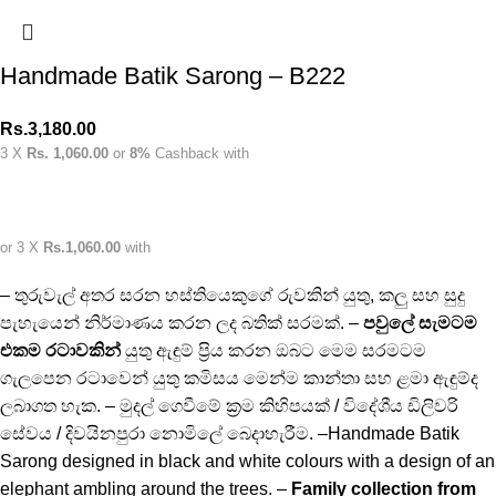
Handmade Batik Sarong – B222
Rs.
3,180.00
3 X
Rs. 1,060.00
or
8%
Cashback with
or 3 X
Rs.1,060.00
with
– තුරුවැල් අතර සරන හස්තියෙකුගේ රුවකින් යුතු, කලු සහ සුදු
පැහැයෙන් නිර්මාණය කරන ලද බතික් සරමක්. –
පවුලේ සැමටම
එකම රටාවකින්
යුතු ඇඳුම් ප්‍රිය කරන ඔබට මෙම සරමටම
ගැලපෙන රටාවෙන් යුතු කමිසය මෙන්ම කාන්තා සහ ළමා ඇඳුම්ද
ලබාගත හැක. – මුදල් ගෙවීමේ ක්‍රම කිහිපයක් / විදේශීය ඩිලිවරි
සේවය / දිවයිනපුරා නොමිලේ බෙදාහැරීම. –Handmade Batik
Sarong designed in black and white colours with a design of an
elephant ambling around the trees. –
Family collection from