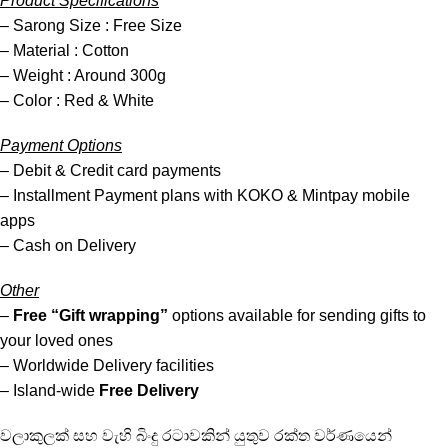
Product Specifications
– Sarong Size : Free Size
– Material : Cotton
– Weight : Around 300g
– Color : Red & White
Payment Options
– Debit & Credit card payments
– Installment Payment plans with KOKO & Mintpay mobile
apps
– Cash on Delivery
Other
–
Free
“Gift wrapping”
options available for sending gifts to
your loved ones
– Worldwide Delivery facilities
– Island-wide
Free Delivery
වලාකුලක් සහ වැහි බිංදු රටාවකින් යුතුව රක්ත වර්ණයෙන්