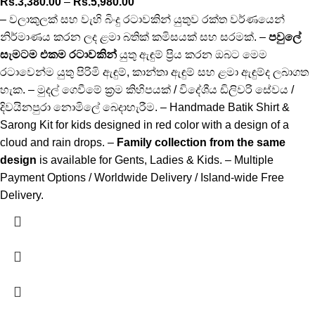
Rs.
3,380.00
–
Rs.
5,980.00
– වලාකුලක් සහ වැහි බිංදු රටාවකින් යුතුව රක්ත වර්ණයෙන්
නිර්මාණය කරන ලද ළමා බතික් කමිසයක් සහ සරමක්. –
පවුලේ
සැමටම එකම රටාවකින්
යුතු ඇඳුම් ප්‍රිය කරන ඔබට මෙම
රටාවෙන්ම යුතු පිරිමි ඇඳුම්, කාන්තා ඇඳුම් සහ ළමා ඇඳුම්ද ලබාගත
හැක. – මුදල් ගෙවීමේ ක්‍රම කිහිපයක් / විදේශීය ඩිලිවරි සේවය /
දිවයිනපුරා නොමිලේ බෙදාහැරීම. – Handmade Batik Shirt &
Sarong Kit for kids designed in red color with a design of a
cloud and rain drops. –
Family collection from the same
design
is available for Gents, Ladies & Kids. – Multiple
Payment Options / Worldwide Delivery / Island-wide Free
Delivery.