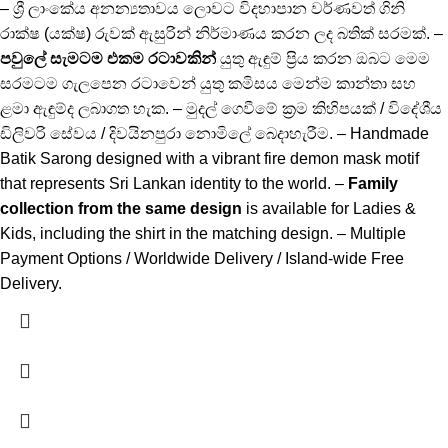
– ශ්‍රී ලාංකේය අනන්‍යතාවය ලොවට විදහාපාන වර්ණවත් ගිනි
රාක්ෂ (යක්ෂ) රුවක් ඇසුරින් නිර්මාණය කරන ලද බතික් සරමක්. –
පවුලේ සැමටම එකම රටාවකින්
යුතු ඇඳුම් ප්‍රිය කරන ඔබට මෙම
සරමටම ගැලපෙන රටාවෙන් යුතු කමිසය මෙන්ම කාන්තා සහ
ළමා ඇඳුම්ද ලබාගත හැක. – මුදල් ගෙවීමේ ක්‍රම කිහිපයක් / විදේශීය
ඩිලිවරි සේවය / දිවයිනපුරා නොමිලේ බෙදාහැරීම. – Handmade
Batik Sarong designed with a vibrant fire demon mask motif
that represents Sri Lankan identity to the world. –
Family
collection from the same design
is available for Ladies &
Kids, including the shirt in the matching design. – Multiple
Payment Options / Worldwide Delivery / Island-wide Free
Delivery.