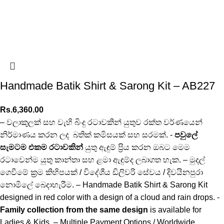
Handmade Batik Shirt & Sarong Kit – AB227
Rs.
6,360.00
– වලාකුලක් සහ වැහි බිංදු රටාවකින් යුතුව රක්ත වර්ණයෙන්
නිර්මාණය කරන ලද බතික් කමිසයක් සහ සරමක්. -
පවුලේ
සැමටම එකම රටාවකින්
යුතු ඇඳුම් ප්‍රිය කරන ඔබට මෙම
රටාවෙන්ම යුතු කාන්තා සහ ළමා ඇඳුම්ද ලබාගත හැක. – මුදල්
ගෙවීමේ ක්‍රම කිහිපයක් / විදේශීය ඩිලිවරි සේවය / දිවයිනපුරා
නොමිලේ බෙදාහැරීම. – Handmade Batik Shirt & Sarong Kit
designed in red color with a design of a cloud and rain drops. -
Family collection
from the same design
is available for
Ladies & Kids. – Multiple Payment Options / Worldwide