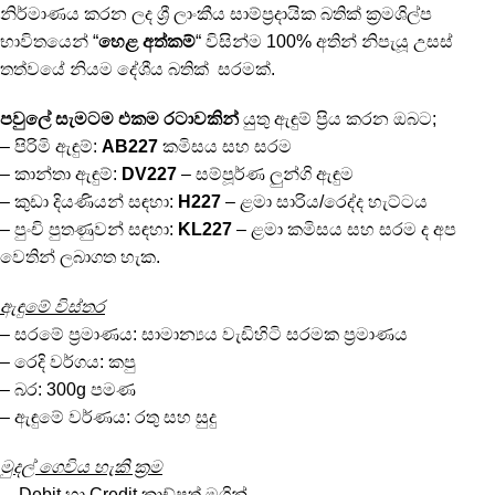
නිර්මාණය කරන ලද ශ්‍රී ලාංකීය සාම්ප්‍රදායික බතික් ක්‍රමශිල්ප
භාවිතයෙන් “
හෙළ අත්කම්
“ විසින්ම 100% අතින් නිපැයූ උසස්
තත්වයේ නියම දේශීය බතික් සරමක්.
පවුලේ සැමටම එකම රටාවකින්
යුතු ඇඳුම් ප්‍රිය කරන ඔබට;
– පිරිමි ඇඳුම්:
AB227
කමිසය සහ සරම
– කාන්තා ඇඳුම්:
DV227
– සම්පූර්ණ ලුන්ගි ඇඳුම
– කුඩා දියණියන් සඳහා:
H227
– ළමා සාරිය/රෙද්ද හැට්ටය
– පුංචි පුතණුවන් සඳහා:
KL227
– ළමා කමිසය සහ සරම ද අප
වෙතින් ලබාගත හැක.
ඇඳුමේ විස්තර
– සරමේ ප්‍රමාණය: සාමාන්‍යය වැඩිහිටි සරමක ප්‍රමාණය
– රෙදි වර්ගය: කපු
– බර: 300g පමණ
– ඇඳුමේ වර්ණය: රතු සහ සුදු
මුදල් ගෙවිය හැකි ක්‍රම
– Debit හා Credit කාඩ්පත් මගින්