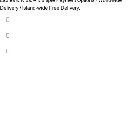
Ladies & Kids. – Multiple Payment Options / Worldwide
Delivery / Island-wide Free Delivery.