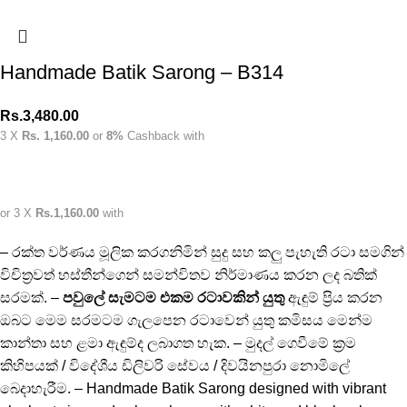
Handmade Batik Sarong – B314
Rs.
3,480.00
3 X
Rs. 1,160.00
or
8%
Cashback with
or 3 X
Rs.1,160.00
with
– රක්ත වර්ණය මූලික කරගනිමින් සුදු සහ කලු පැහැති රටා සමගින්
විචිත්‍රවත් හස්තීන්ගෙන් සමන්විතව නිර්මාණය කරන ලද බතික්
සරමක්. –
පවුලේ සැමටම එකම රටාවකින් යුතු
ඇඳුම් ප්‍රිය කරන
ඔබට මෙම සරමටම ගැලපෙන රටාවෙන් යුතු කමිසය මෙන්ම
කාන්තා සහ ළමා ඇඳුම්ද ලබාගත හැක. – මුදල් ගෙවීමේ ක්‍රම
කිහිපයක් / විදේශීය ඩිලිවරි සේවය / දිවයිනපුරා නොමිලේ
බෙදාහැරීම. – Handmade Batik Sarong designed with vibrant