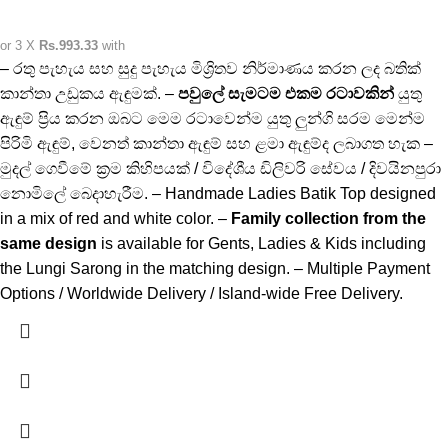
or 3 X
Rs.993.33
with
– රතු පැහැය සහ සුදු පැහැය මිශ්‍රිතව නිර්මාණය කරන ලද බතික්
කාන්තා උඩුකය ඇඳුමක්. –
පවුලේ සැමටම එකම රටාවකින්
යුතු
ඇඳුම් ප්‍රිය කරන ඔබට මෙම රටාවෙන්ම යුතු ලුන්ගි සරම මෙන්ම
පිරිමි ඇඳුම්, වෙනත් කාන්තා ඇඳුම් සහ ළමා ඇඳුම්ද ලබාගත හැක –
මුදල් ගෙවීමේ ක්‍රම කිහිපයක් / විදේශීය ඩිලිවරි සේවය / දිවයිනපුරා
නොමිලේ බෙදාහැරීම. – Handmade Ladies Batik Top designed
in a mix of red and white color. –
Family collection from the
same design
is available for Gents, Ladies & Kids including
the Lungi Sarong in the matching design. – Multiple Payment
Options / Worldwide Delivery / Island-wide Free Delivery.