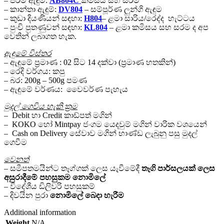
– පිරිමි ඇඳුම්:
AB804C
කමිසය සහ සරම
– කාන්තා ඇඳුම්:
DV804
– සම්පූර්ණ ලුන්ගි ඇඳුම
– කුඩා දියණියන් සඳහා:
H804
– ළමා සාරිය/රෙද්ද හැට්ටය
– පුංචි පුතණුවන් සඳහා:
KL804
– ළමා කමිසය සහ සරම ද අප
වෙතින් ලබාගත හැක.
ඇඳුමේ විස්තර
– ඇඳුමේ ප්‍රමාණ : 02 සිට 14 දක්වා (ප්‍රමාණ හතකින්)
– රෙදි වර්ගය: කපු
– බර: 200g – 500g පමණ
– ඇඳුමේ වර්ණය: වෛවර්ණ පැහැය
මුදල් ගෙවිය හැකි ක්‍රම
– Debit හා Credit කාඩ්පත් මගින්
– KOKO හෝ Mintpay ජංගම යෙදවුම් මගින් වාරික වශයෙන්
– Cash on Delivery සේවාව මගින් භාණ්ඩ ලැබුනු පසු මුදල්
ගෙවීම
වෙනත්
– සමීපතමයින්ට තෑග්ගක් ලෙස යැවීමේදී
තෑගි පාර්සලයක්
ලෙස
අසුරාදීමේ පහසුකම
නොමිලේ
– විදේශීය ඩිලිවරි පහසුකම්
– දිවයින පුරා
නොමිලේ
බෙදා හැරීම
Additional information
Weight
N/A