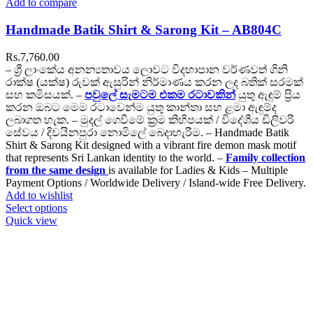
Add to compare
Handmade Batik Shirt & Sarong Kit – AB804C
Rs.
7,760.00
– ශ්‍රී ලාංකේය අනන්‍යතාවය ලොවට විදහාපාන වර්ණවත් ගිනි
රාක්ෂ (යක්ෂ) රුවක් ඇසුරින් නිර්මාණය කරන ලද බතික් සරමක්
සහ කමිසයක්. –
පවුලේ සැමටම එකම රටාවකින්
යුතු ඇඳුම් ප්‍රිය
කරන ඔබට මෙම රටාවෙන්ම යුතු කාන්තා සහ ළමා ඇඳුම්ද
ලබාගත හැක. – මුදල් ගෙවීමේ ක්‍රම කිහිපයක් / විදේශීය ඩිලිවරි
සේවය / දිවයිනපුරා නොමිලේ බෙදාහැරීම. – Handmade Batik
Shirt & Sarong Kit designed with a vibrant fire demon mask motif
that represents Sri Lankan identity to the world. –
Family collection
from the same design
is available for Ladies & Kids – Multiple
Payment Options / Worldwide Delivery / Island-wide Free Delivery.
Add to wishlist
Select options
Quick view