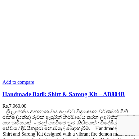
Add to compare
Handmade Batik Shirt & Sarong Kit – AB804B
Rs.
7,960.00
– ශ්‍රී ලාංකේය අනන්‍යතාවය ලොවට විදහාපාන වර්ණවත් ගිනි
රාක්ෂ (යක්ෂ) රුවක් ඇසුරින් නිර්මාණය කරන ලද බතික් සරමක්
සහ කමිසයක්. – මුදල් ගෙවීමේ ක්‍රම කිහිපයක් / විදේශීය ඩිලිවරි
සේවය / දිවයිනපුරා නොමිලේ බෙදාහැරීම. – Handmade Batik
Shirt and Sarong Kit designed with a vibrant fire demon mask motif