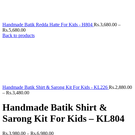
Handmade Batik Redda Hatte For Kids - H804
Rs.
3,680.00
–
Price
Rs.
5,680.00
range:
Back to products
Rs.3,680.00
through
Rs.5,680.00
Handmade Batik Shirt & Sarong Kit For Kids - KL226
Rs.
2,880.00
Price
–
Rs.
3,480.00
range:
Rs.2,880.00
Handmade Batik Shirt &
through
Rs.3,480.00
Sarong Kit For Kids – KL804
Price
Rs.
3,980.00
–
Rs.
6,980.00