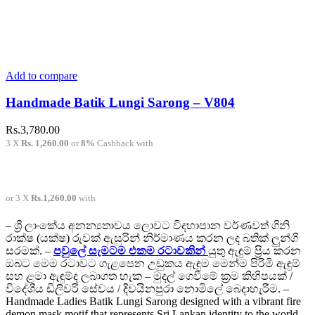
Add to compare
Handmade Batik Lungi Sarong – V804
Rs.
3,780.00
3 X
Rs. 1,260.00
or
8%
Cashback with
or 3 X
Rs.1,260.00
with
– ශ්‍රී ලාංකේය අනන්‍යතාවය ලොවට විදහාපාන වර්ණවත් ගිනි
රාක්ෂ (යක්ෂ) රුවක් ඇසුරින් නිර්මාණය කරන ලද බතික් ලුන්ගි
සරමක්. –
පවුලේ සැමටම එකම රටාවකින්
යුතු ඇඳුම් ප්‍රිය කරන
ඔබට මෙම රටාවට ගැළපෙන උඩුකය ඇඳුම මෙන්ම පිරිමි ඇඳුම්
සහ ළමා ඇඳුම්ද ලබාගත හැක – මුදල් ගෙවීමේ ක්‍රම කිහිපයක් /
විදේශීය ඩිලිවරි සේවය / දිවයිනපුරා නොමිලේ බෙදාහැරීම. –
Handmade Ladies Batik Lungi Sarong designed with a vibrant fire
demon mask motif that represents Sri Lankan identity to the world. –