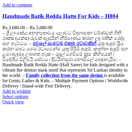
Add to compare
Handmade Batik Redda Hatte For Kids – H804
Price
Rs.
3,680.00
–
Rs.
5,680.00
range:
– ශ්‍රී ලාංකේය අනන්‍යතාවය ලොවට විදහාපාන වර්ණවත් ගිනි
Rs.3,680.00
රාක්ෂ (යක්ෂ) රුවක් ඇසුරින් නිර්මාණය කරන ලද බතික් රෙද්ද
through
සහ හැට්ටය. –
පවුලේ සැමටම එකම රටාවකින්
යුතු ඇඳුම් ප්‍රිය
Rs.5,680.00
කරන ඔබට මෙම රටාවෙන්ම යුතු පිරිමි ඇඳුම්, කාන්තා ඇඳුම් සහ
ළමා ඇඳුම්ද ලබාගත හැක – මුදල් ගෙවීමේ ක්‍රම කිහිපයක් /
විදේශීය ඩිලිවරි සේවය / දිවයිනපුරා නොමිලේ බෙදාහැරීම. –
Handmade Batik Redda Hatte (Half Saree) for kids designed with a
vibrant fire demon mask motif that represents Sri Lankan identity to
the world. –
Family collection from the same design
is available
for Gents, Ladies & Kids. – Multiple Payment Options / Worldwide
Delivery / Island-wide Free Delivery.
Add to wishlist
This
Select options
product
Quick view
has
multiple
variants.
The
options