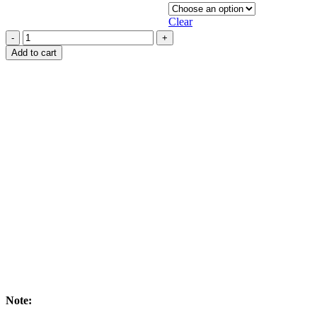
Clear
Handmade
Batik
Add to cart
Shirt
&
Sarong
Kit
For
Kids
-
KL804
quantity
Note: