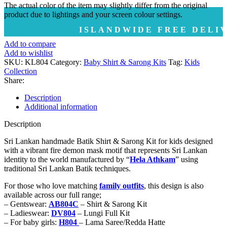
The actual color of the item may slightly differ from the original
product due to lightings and your screen colour settings.
ISLANDWIDE FREE DELIVERY | ද
Add to compare
Add to wishlist
SKU:
KL804
Category:
Baby Shirt & Sarong Kits
Tag:
Kids
Collection
Share:
Description
Additional information
Description
Sri Lankan handmade Batik Shirt & Sarong Kit for kids designed
with a vibrant fire demon mask motif that represents Sri Lankan
identity to the world manufactured by “
Hela Athkam
” using
traditional Sri Lankan Batik techniques.
For those who love matching
family outfits
, this design is also
available across our full range;
– Gentswear:
AB804C
– Shirt & Sarong Kit
– Ladieswear:
DV804
– Lungi Full Kit
– For baby girls:
H804
– Lama Saree/Redda Hatte