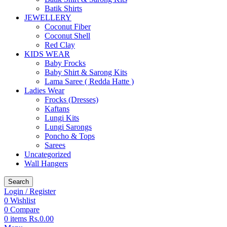
Batik Shirts
JEWELLERY
Coconut Fiber
Coconut Shell
Red Clay
KIDS WEAR
Baby Frocks
Baby Shirt & Sarong Kits
Lama Saree ( Redda Hatte )
Ladies Wear
Frocks (Dresses)
Kaftans
Lungi Kits
Lungi Sarongs
Poncho & Tops
Sarees
Uncategorized
Wall Hangers
Search
Login / Register
0
Wishlist
0
Compare
0
items
Rs.
0.00