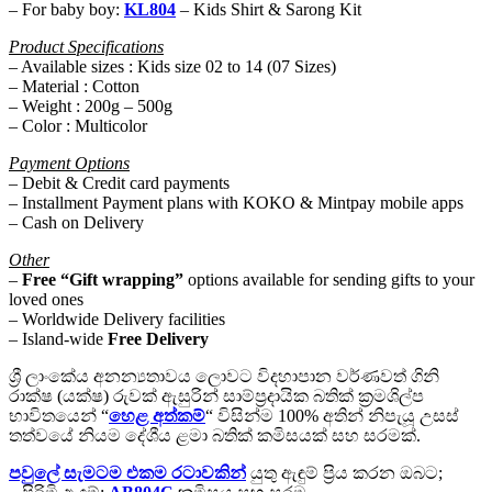
– For baby boy:
KL804
– Kids Shirt & Sarong Kit
Product Specifications
– Available sizes : Kids size 02 to 14 (07 Sizes)
– Material : Cotton
– Weight : 200g – 500g
– Color : Multicolor
Payment Options
– Debit & Credit card payments
– Installment Payment plans with KOKO & Mintpay mobile apps
– Cash on Delivery
Other
–
Free
“Gift wrapping”
options available for sending gifts to your
loved ones
– Worldwide Delivery facilities
– Island-wide
Free Delivery
ශ්‍රී ලාංකේය අනන්‍යතාවය ලොවට විදහාපාන වර්ණවත් ගිනි
රාක්ෂ (යක්ෂ) රුවක් ඇසුරින් සාම්ප්‍රදායික බතික් ක්‍රමශිල්ප
භාවිතයෙන් “
හෙළ අත්කම්
“ විසින්ම 100% අතින් නිපැයූ උසස්
තත්වයේ නියම දේශීය ළමා බතික් කමිසයක් සහ සරමක්.
පවුලේ සැමටම එකම රටාවකින්
යුතු ඇඳුම් ප්‍රිය කරන ඔබට;