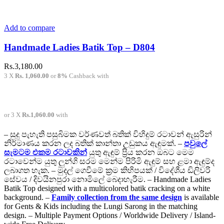
Add to compare
Handmade Ladies Batik Top – D804
Rs.
3,180.00
3 X
Rs. 1,060.00
or
8%
Cashback with
or 3 X
Rs.1,060.00
with
– සුදු පැහැති පසුබිමක වර්ණවත් බතික් විහිදුම් රටාවන් ඇසුරින්
නිර්මාණය කරන ලද බතික් කාන්තා උඩුකය ඇඳුමක්. –
පවුලේ
සැමටම එකම රටාවකින්
යුතු ඇඳුම් ප්‍රිය කරන ඔබට මෙම
රටාවෙන්ම යුතු ලුන්ගි සරම මෙන්ම පිරිමි ඇඳුම් සහ ළමා ඇඳුම්ද
ලබාගත හැක. – මුදල් ගෙවීමේ ක්‍රම කිහිපයක් / විදේශීය ඩිලිවරි
සේවය / දිවයිනපුරා නොමිලේ බෙදාහැරීම. – Handmade Ladies
Batik Top designed with a multicolored batik cracking on a white
background. –
Family collection from the same design
is available
for Gents & Kids including the Lungi Sarong in the matching
design. – Multiple Payment Options / Worldwide Delivery / Island-