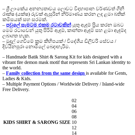
range:
– ශ්‍රී ලාංකේය අනන්‍යතාවය ලොවට විදහාපාන වර්ණවත් ගිනි
Rs.3,980.00
රාක්ෂ (යක්ෂ) රුවක් ඇසුරින් නිර්මාණය කරන ලද ළමා බතික්
through
කමිසයක් සහ සරමක්.
Rs.6,980.00
–
පවුලේ සැමටම එකම රටාවකින්
යුතු ඇඳුම් ප්‍රිය කරන ඔබට
මෙම රටාවෙන් යුතු පිරිමි ඇඳුම්, කාන්තා ඇඳුම් සහ ළමා ඇඳුම්ද
ලබාගත හැක.
– මුදල් ගෙවීමේ ක්‍රම කිහිපයක් / විදේශීය ඩිලිවරි සේවය /
දිවයිනපුරා නොමිලේ බෙදාහැරීම.
– Handmade Batik Shirt & Sarong Kit for kids designed with a
vibrant fire demon mask motif that represents Sri Lankan identity to
the world.
–
Family collection from the same design
is available for Gents,
Ladies & Kids.
– Multiple Payment Options / Worldwide Delivery / Island-wide
Free Delivery.
02
04
06
08
KIDS SHIRT & SARONG SIZE
10
12
14