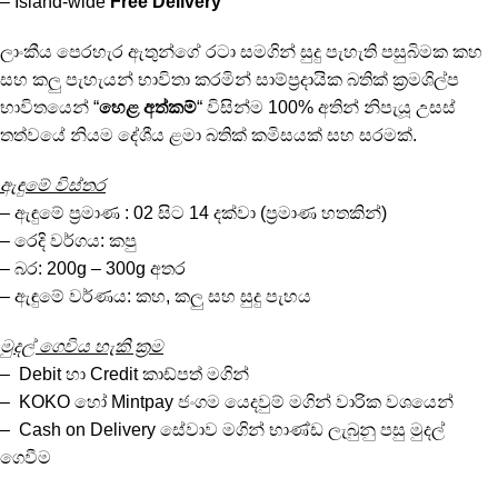
– Island-wide
Free Delivery
ලාංකීය පෙරහැර ඇතුන්ගේ රටා සමගින් සුදු පැහැති පසුබිමක කහ
සහ කලු පැහැයන් භාවිතා කරමින් සාම්ප්‍රදායික බතික් ක්‍රමශිල්ප
භාවිතයෙන් “
හෙළ අත්කම්
“ විසින්ම 100% අතින් නිපැයූ උසස්
තත්වයේ නියම දේශීය ළමා බතික් කමිසයක් සහ සරමක්.
ඇඳුමේ විස්තර
– ඇඳුමේ ප්‍රමාණ : 02 සිට 14 දක්වා (ප්‍රමාණ හතකින්)
– රෙදි වර්ගය: කපු
– බර: 200g – 300g අතර
– ඇඳුමේ වර්ණය: කහ, කලු සහ සුදු පැහය
මුදල් ගෙවිය හැකි ක්‍රම
– Debit හා Credit කාඩ්පත් මගින්
– KOKO හෝ Mintpay ජංගම යෙදවුම් මගින් වාරික වශයෙන්
– Cash on Delivery සේවාව මගින් භාණ්ඩ ලැබුනු පසු මුදල්
ගෙවීම