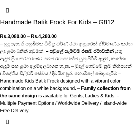
Handmade Batik Frock For Kids – G812
Rs.
3,080.00
–
Rs.
4,280.00
– සුදු පැහැති පසුබිමක විචිත්‍ර වර්ණ රටා ඇසුරෙන් නිර්මාණය කරන
ලද ළමා බතික් ගවුමක්. –
පවුලේ සැමටම එකම රටාවකින්
යුතු
ඇඳුම් ප්‍රිය කරන ඔබට මෙම රටාවෙන්ම යුතු පිරිමි ඇඳුම්, කාන්තා
ඇඳුම් සහ ළමා ඇඳුම්ද ලබාගත හැක. – මුදල් ගෙවීමේ ක්‍රම කිහිපයක්
/ විදේශීය ඩිලිවරි සේවය / දිවයිනපුරා නොමිලේ බෙදාහැරීම –
Handmade Kids Batik Frock designed with a vibrant color
combination on a white background. –
Family collection from
the same design
is available for Gents, Ladies & Kids. –
Multiple Payment Options / Worldwide Delivery / Island-wide
Free Delivery.