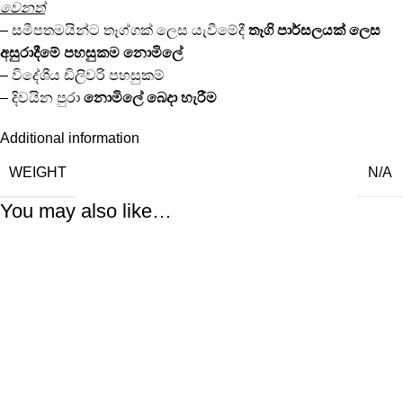
වෙනත්
– සමීපතමයින්ට තෑග්ගක් ලෙස යැවීමේදී
තෑගි පාර්සලයක් ලෙස
අසුරාදීමේ පහසුකම නොමිලේ
– විදේශීය ඩිලිවරි පහසුකම්
– දිවයින පුරා
නොමිලේ
බෙදා හැරීම
Additional information
WEIGHT
N/A
You may also like…