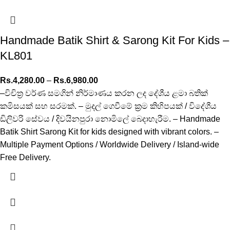
Handmade Batik Shirt & Sarong Kit For Kids –
KL801
Rs.
4,280.00
–
Rs.
6,980.00
–විචිත්‍ර වර්ණ සමගින් නිර්මාණය කරන ලද දේශීය ළමා බතික්
කමිසයක් සහ සරමක්. – මුදල් ගෙවීමේ ක්‍රම කිහිපයක් / විදේශීය
ඩිලිවරි සේවය / දිවයිනපුරා නොමිලේ බෙදාහැරීම. – Handmade
Batik Shirt Sarong Kit for kids designed with vibrant colors. –
Multiple Payment Options / Worldwide Delivery / Island-wide
Free Delivery.