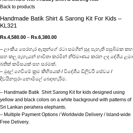
Back to products
Handmade Batik Shirt & Sarong Kit For Kids –
KL321
Rs.
4,580.00
–
Rs.
6,380.00
– ලාංකීය පෙරහැර ඇතුන්ගේ රටා සමගින් සුදු පැහැති පසුබිමක කහ
සහ කලු පැහැයන් භාවිතා කරමින් නිර්මාණය කරන ලද දේශීය ළමා
බතික් කමිසයක් සහ සරමක්.
– මුදල් ගෙවීමේ ක්‍රම කිහිපයක් / විදේශීය ඩිලිවරි සේවය /
දිවයිනපුරා නොමිලේ බෙදාහැරීම.
– Handmade Batik Shirt Sarong Kit for kids designed using
yellow and black colors on a white background with patterns of
Sri Lankan perahera elephants.
– Multiple Payment Options / Worldwide Delivery / Island-wide
Free Delivery.