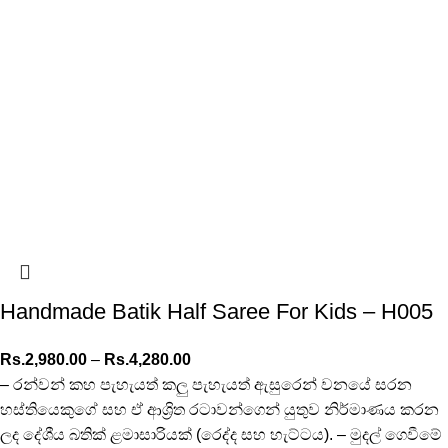
Handmade Batik Half Saree For Kids – H005
Rs.
2,980.00
–
Rs.
4,280.00
– රන්වන් කහ පැහැයත් කලු පැහැයත් ඇසුරෙන් වනයේ සරන
හස්තියෙකුගේ සහ ඒ ආශ්‍රිත රටාවන්ගෙන් යුතුව නිර්මාණය කරන
ලද දේශීය බතික් ළමාසාරියක් (රෙද්ද සහ හැට්ටය). – මුදල් ගෙවීමේ