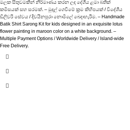
මලක සිතුවමකින් නිර්මාණය කරන ලද දේශීය ළමා බතික්
කමිසයක් සහ සරමක්. – මුදල් ගෙවීමේ ක්‍රම කිහිපයක් / විදේශීය
ඩිලිවරි සේවය / දිවයිනපුරා නොමිලේ බෙදාහැරීම. – Handmade
Batik Shirt Sarong Kit for kids designed in an exquisite lotus
flower painting in maroon color on a white background. –
Multiple Payment Options / Worldwide Delivery / Island-wide
Free Delivery.