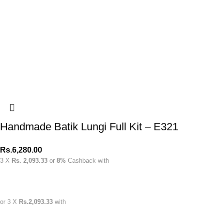
Handmade Batik Lungi Full Kit – E321
Rs.
6,280.00
3 X
Rs. 2,093.33
or
8%
Cashback with
or 3 X
Rs.2,093.33
with