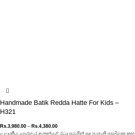
Handmade Batik Redda Hatte For Kids –
H321
Rs.
3,980.00
–
Rs.
4,380.00
– ලාංකීය පෙරහැර ඇතුන්ගේ රටා සමගින් සුදු පැහැති පසුබිමක කහ