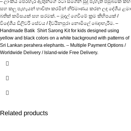
– ලාංකීය පෙරහැර ඇතුන්ගේ රටා සමගින් සුදු පැහැති පසුබිමක කහ
සහ කලු පැහැයන් භාවිතා කරමින් නිර්මාණය කරන ලද දේශීය ළමා
බතික් කමිසයක් සහ සරමක්. – මුදල් ගෙවීමේ ක්‍රම කිහිපයක් /
විදේශීය ඩිලිවරි සේවය / දිවයිනපුරා නොමිලේ බෙදාහැරීම. –
Handmade Batik Shirt Sarong Kit for kids designed using
yellow and black colors on a white background with patterns of
Sri Lankan perahera elephants. – Multiple Payment Options /
Worldwide Delivery / Island-wide Free Delivery.
Related products