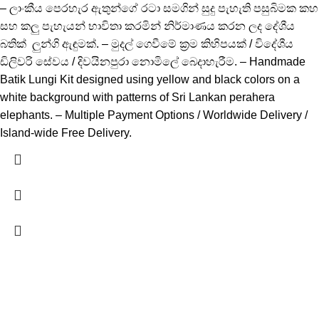
– ලාංකීය පෙරහැර ඇතුන්ගේ රටා සමගින් සුදු පැහැති පසුබිමක කහ
සහ කලු පැහැයන් භාවිතා කරමින් නිර්මාණය කරන ලද දේශීය
බතික් ලුන්ගි ඇඳුමක්. – මුදල් ගෙවීමේ ක්‍රම කිහිපයක් / විදේශීය
ඩිලිවරි සේවය / දිවයිනපුරා නොමිලේ බෙදාහැරීම. – Handmade
Batik Lungi Kit designed using yellow and black colors on a
white background with patterns of Sri Lankan perahera
elephants. – Multiple Payment Options / Worldwide Delivery /
Island-wide Free Delivery.