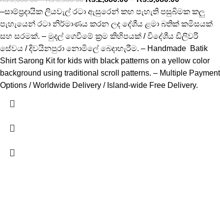
–සාම්ප්‍රදායික ලියවැල් රටා ඇසුරෙන් කහ පැහැති පසුබිමක කලු
පැහැයෙන් රටා නිර්මාණය කරන ලද දේශීය ළමා බතික් කමිසයක්
සහ සරමක්. – මුදල් ගෙවීමේ ක්‍රම කිහිපයක් / විදේශීය ඩිලිවරි
සේවය / දිවයිනපුරා නොමිලේ බෙදාහැරීම. – Handmade Batik
Shirt Sarong Kit for kids with black patterns on a yellow color
background using traditional scroll patterns. – Multiple Payment
Options / Worldwide Delivery / Island-wide Free Delivery.