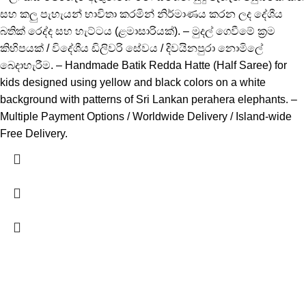
සහ කලු පැහැයන් භාවිතා කරමින් නිර්මාණය කරන ලද දේශීය
බතික් රෙද්ද සහ හැට්ටය (ළමාසාරියක්). – මුදල් ගෙවීමේ ක්‍රම
කිහිපයක් / විදේශීය ඩිලිවරි සේවය / දිවයිනපුරා නොමිලේ
බෙදාහැරීම. – Handmade Batik Redda Hatte (Half Saree) for
kids designed using yellow and black colors on a white
background with patterns of Sri Lankan perahera elephants. –
Multiple Payment Options / Worldwide Delivery / Island-wide
Free Delivery.