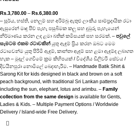
Rs.
3,780.00
–
Rs.
6,380.00
– සූර්ය, හස්ති, නෙලුම් සහ අරිම්බු ඇතුළු ලාංකීය සාම්ප්‍රදායික රටා
ඇසුරෙන් මෘදු පීච් පැහැ පසුබිමක කලු සහ දුඹුරු පැහැයෙන්
නිර්මාණය කරන ලද ළමා බතික් කමිසයක් සහ සරමක්. –
පවුලේ
සැමටම එකම රටාවකින්
යුතු ඇඳුම් ප්‍රිය කරන ඔබට මෙම
රටාවෙන්ම යුතු පිරිමි ඇඳුම්, කාන්තා ඇඳුම් සහ ළමා ඇඳුම්ද ලබාගත
හැක – මුදල් ගෙවීමේ ක්‍රම කිහිපයක් / විදේශීය ඩිලිවරි සේවය /
දිවයිනපුරා නොමිලේ බෙදාහැරීම. – Handmade Batik Shirt &
Sarong Kit for kids designed in black and brown on a soft
peach background, with traditional Sri Lankan patterns
including the sun, elephant, lotus and arimbu. –
Family
collection from the same design
is available for Gents,
Ladies & Kids. – Multiple Payment Options / Worldwide
Delivery / Island-wide Free Delivery.