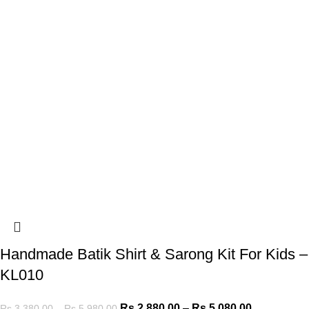
Handmade Batik Shirt & Sarong Kit For Kids –
KL010
Rs.
2,880.00
–
Rs.
5,080.00
Rs.
3,380.00
–
Rs.
5,980.00