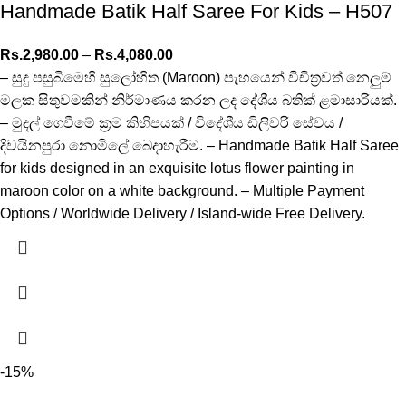
Handmade Batik Half Saree For Kids – H507
Rs.
2,980.00
–
Rs.
4,080.00
– සුදු පසුබිමෙහි සුලෝහිත (Maroon) පැහයෙන් විචිත්‍රවත් නෙලුම්
මලක සිතුවමකින් නිර්මාණය කරන ලද දේශීය බතික් ළමාසාරියක්.
– මුදල් ගෙවීමේ ක්‍රම කිහිපයක් / විදේශීය ඩිලිවරි සේවය /
දිවයිනපුරා නොමිලේ බෙදාහැරීම. – Handmade Batik Half Saree
for kids designed in an exquisite lotus flower painting in
maroon color on a white background. – Multiple Payment
Options / Worldwide Delivery / Island-wide Free Delivery.
-15%