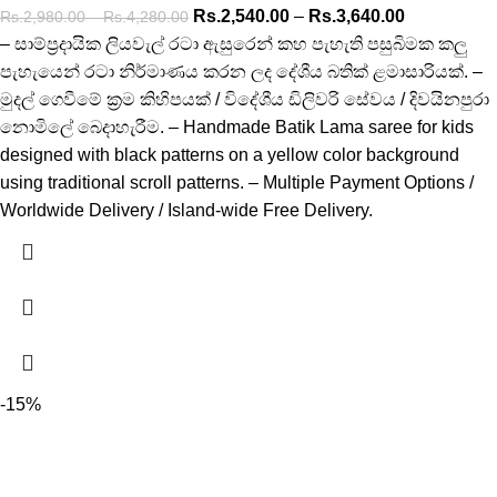
Rs.
2,540.00
–
Rs.
3,640.00
Rs.
2,980.00
–
Rs.
4,280.00
– සාම්ප්‍රදායික ලියවැල් රටා ඇසුරෙන් කහ පැහැති පසුබිමක කලු
පැහැයෙන් රටා නිර්මාණය කරන ලද දේශීය බතික් ළමාසාරියක්. –
මුදල් ගෙවීමේ ක්‍රම කිහිපයක් / විදේශීය ඩිලිවරි සේවය / දිවයිනපුරා
නොමිලේ බෙදාහැරීම. – Handmade Batik Lama saree for kids
designed with black patterns on a yellow color background
using traditional scroll patterns. – Multiple Payment Options /
Worldwide Delivery / Island-wide Free Delivery.
-15%