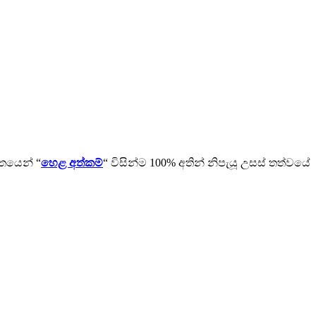
ිතයෙන් “
හෙළ අත්කම්
“ විසින්ම 100% අතින් නිපැයූ උසස් තත්වයේ