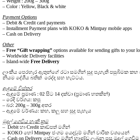
– Weight : 200g – 300g
– Color : Yellow, Black & white
Payment Options
– Debit & Credit card payments
– Installment Payment plans with KOKO & Mintpay mobile apps
– Cash on Delivery
Other
–
Free “Gift wrapping”
options available for sending gifts to your l
– Worldwide Delivery facilities
– Island-wide
Free Delivery
ලාංකීය පෙරහැර ඇතුන්ගේ රටා සමගින් සුදු පැහැති පසුබිමක කහ සහ 
නියම දේශීය බතික් රෙද්ද සහ හැට්ටය.
ඇඳුමේ විස්තර
– ඇඳුමේ ප්‍රමාණ : 02 සිට 14 දක්වා (ප්‍රමාණ හතකින්)
– රෙදි වර්ගය: කපු
– බර: 200g – 300g අතර
– ඇඳුමේ වර්ණය: කහ, කලු සහ සුදු පැහැය
මුදල් ගෙවිය හැකි ක්‍රම
– Debit හා Credit කාඩ්පත් මගින්
– KOKO හෝ Mintpay ජංගම යෙදවුම් මගින් වාරික වශයෙන්
– Cash on Delivery සේවාව මගින් භාණ්ඩ ලැබුනු පසු මුදල් ගෙවීම