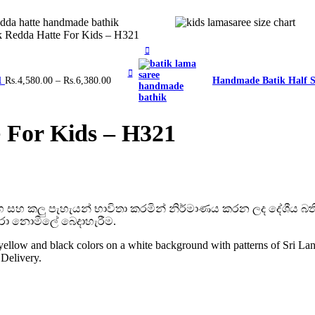
 Redda Hatte For Kids – H321
Price
21
Rs.
4,580.00
–
Rs.
6,380.00
Handmade Batik Half S
range:
Rs.4,580.00
through
Rs.6,380.00
 For Kids – H321
කහ සහ කලු පැහැයන් භාවිතා කරමින් නිර්මාණය කරන ලද දේශීය බති
නපුරා නොමිලේ බෙදාහැරීම.
ellow and black colors on a white background with patterns of Sri Lan
Delivery.