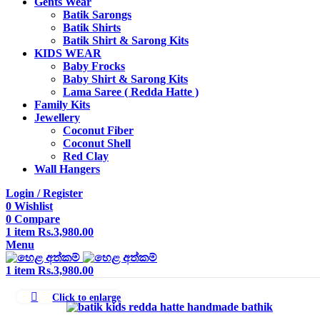
Gents Wear
Batik Sarongs
Batik Shirts
Batik Shirt & Sarong Kits
KIDS WEAR
Baby Frocks
Baby Shirt & Sarong Kits
Lama Saree ( Redda Hatte )
Family Kits
Jewellery
Coconut Fiber
Coconut Shell
Red Clay
Wall Hangers
Login / Register
0
Wishlist
0
Compare
1
item
Rs.
3,980.00
Menu
1
item
Rs.
3,980.00
Click to enlarge