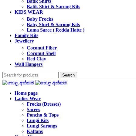
Batik Shirts
Batik Shirt & Sarong Kits
KIDS WEAR
Baby Frocks
Baby Shirt & Sarong Kits
Lama Saree ( Redda Hatte )
Family Kits
Jewellery
Coconut Fiber
Coconut Shell
Red Clay
Wall Hangers
Search
Home page
Ladies Wear
Frocks (Dresses)
Sarees
Poncho & Tops
Lungi Kits
Lungi Sarongs
Kaftans