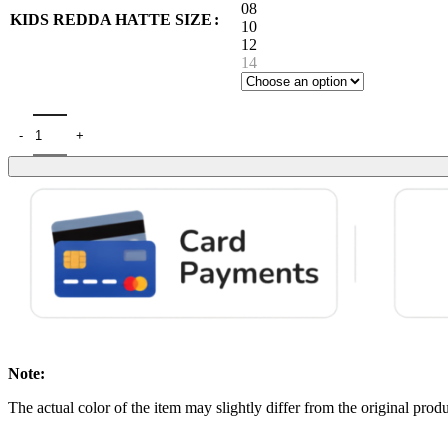
08
KIDS REDDA HATTE SIZE
10
12
14
Handmade Batik Redda Hatte For Kids - H321 quantity
Note:
The actual color of the item may slightly differ from the original produ