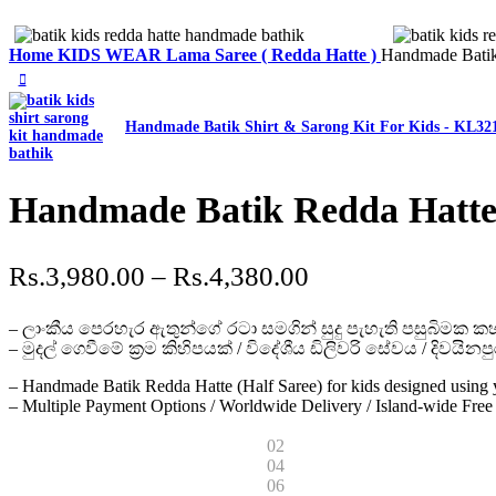
Home
KIDS WEAR
Lama Saree ( Redda Hatte )
Handmade Batik
Handmade Batik Shirt & Sarong Kit For Kids - KL3
Handmade Batik Redda Hatte
Price
Rs.
3,980.00
–
Rs.
4,380.00
range:
– ලාංකීය පෙරහැර ඇතුන්ගේ රටා සමගින් සුදු පැහැති පසුබිමක 
Rs.3,980.00
– මුදල් ගෙවීමේ ක්‍රම කිහිපයක් / විදේශීය ඩිලිවරි සේවය / දිවයි
through
– Handmade Batik Redda Hatte (Half Saree) for kids designed using y
Rs.4,380.00
– Multiple Payment Options / Worldwide Delivery / Island-wide Free 
02
04
06