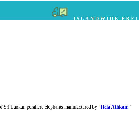
ISLANDWIDE FREE DELIVE
of Sri Lankan perahera elephants manufactured by “
Hela Athkam
”