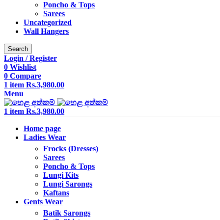
Poncho & Tops
Sarees
Uncategorized
Wall Hangers
Search
Login / Register
0
Wishlist
0
Compare
1
item
Rs.
3,980.00
Menu
1
item
Rs.
3,980.00
Home page
Ladies Wear
Frocks (Dresses)
Sarees
Poncho & Tops
Lungi Kits
Lungi Sarongs
Kaftans
Gents Wear
Batik Sarongs