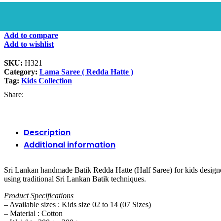
Add to compare
Add to wishlist
SKU:
H321
Category:
Lama Saree ( Redda Hatte )
Tag:
Kids Collection
Share:
Description
Additional information
Sri Lankan handmade Batik Redda Hatte (Half Saree) for kids designe
using traditional Sri Lankan Batik techniques.
Product Specifications
– Available sizes : Kids size 02 to 14 (07 Sizes)
– Material : Cotton