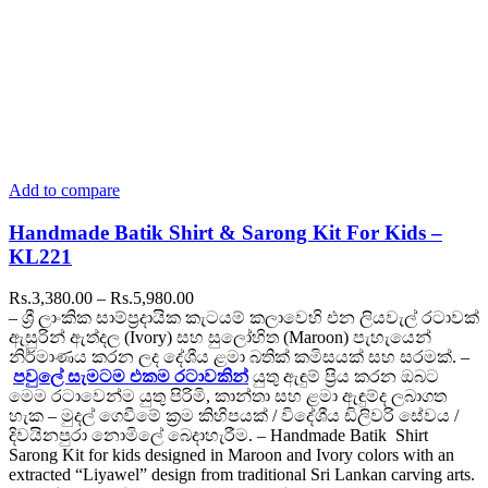
Add to compare
Handmade Batik Shirt & Sarong Kit For Kids –
KL221
Price
Rs.
3,380.00
–
Rs.
5,980.00
range:
– ශ්‍රී ලාංකික සාම්ප්‍රදායික කැටයම් කලාවෙහි එන ලියවැල් රටාවක්
Rs.3,380.00
ඇසුරින් ඇත්දල (Ivory) සහ සුලෝහිත (Maroon) පැහැයෙන්
through
නිර්මාණය කරන ලද දේශීය ළමා බතික් කමිසයක් සහ සරමක්. –
Rs.5,980.00
පවුලේ සැමටම එකම රටාවකින්
යුතු ඇඳුම් ප්‍රිය කරන ඔබට
මෙම රටාවෙන්ම යුතු පිරිමි, කාන්තා සහ ළමා ඇඳුම්ද ලබාගත
හැක – මුදල් ගෙවීමේ ක්‍රම කිහිපයක් / විදේශීය ඩිලිවරි සේවය /
දිවයිනපුරා නොමිලේ බෙදාහැරීම. – Handmade Batik Shirt
Sarong Kit for kids designed in Maroon and Ivory colors with an
extracted “Liyawel” design from traditional Sri Lankan carving arts.