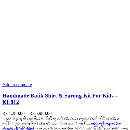
may
be
chosen
on
the
product
page
Add to compare
Handmade Batik Shirt & Sarong Kit For Kids –
KL812
Price
Rs.
4,280.00
–
Rs.
6,980.00
range:
– සුදු පැහැති පසුබිමක විචිත්‍ර වර්ණ රටා ඇසුරෙන් නිර්මාණය
Rs.4,280.00
කරන ලද ළමා බතික් කමිසයක් සහ සරමක්. –
පවුලේ සැමටම
through
එකම රටාවකින්
යුතු ඇඳුම් ප්‍රිය කරන ඔබට මෙම රටාවෙන්ම යුතු