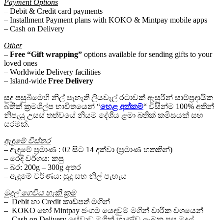
Payment Options
– Debit & Credit card payments
– Installment Payment plans with KOKO & Mintpay mobile apps
– Cash on Delivery
Other
–
Free “Gift wrapping”
options available for sending gifts to your
loved ones
– Worldwide Delivery facilities
– Island-wide
Free Delivery
සුදු පසුබිමෙහි නිල් පැහැති ලියවැල් රටාවක් ඇසුරින් සාම්ප්‍රදායික
බතික් ක්‍රමශිල්ප භාවිතයෙන් “
හෙළ අත්කම්
“ විසින්ම 100% අතින්
නිපැයූ උසස් තත්වයේ නියම දේශීය ළමා බතික් කමිසයක් සහ
සරමක්.
ඇඳුමේ විස්තර
– ඇඳුමේ ප්‍රමාණ : 02 සිට 14 දක්වා (ප්‍රමාණ හතකින්)
– රෙදි වර්ගය: කපු
– බර: 200g – 300g අතර
– ඇඳුමේ වර්ණය: සුදු සහ නිල් පැහැය
මුදල් ගෙවිය හැකි ක්‍රම
– Debit හා Credit කාඩ්පත් මගින්
– KOKO හෝ Mintpay ජංගම යෙදවුම් මගින් වාරික වශයෙන්
– Cash on Delivery සේවාව මගින් භාණ්ඩ ලැබුනු පසු මුදල්