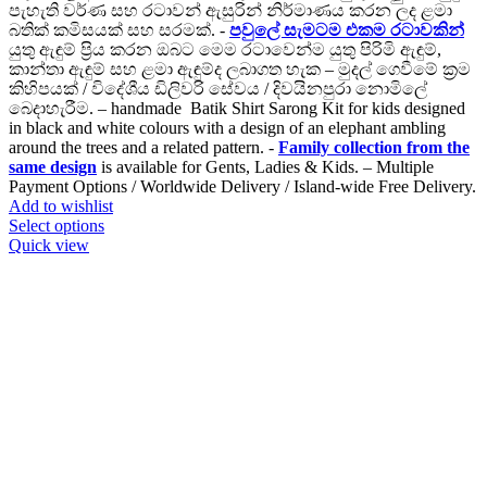
Rs.3,380.00
පැහැති වර්ණ සහ රටාවන් ඇසුරින් නිර්මාණය කරන ලද ළමා
through
බතික් කමිසයක් සහ සරමක්. -
පවුලේ සැමටම එකම රටාවකින්
Rs.5,980.00
යුතු ඇඳුම් ප්‍රිය කරන ඔබට මෙම රටාවෙන්ම යුතු පිරිමි ඇඳුම්,
කාන්තා ඇඳුම් සහ ළමා ඇඳුම්ද ලබාගත හැක – මුදල් ගෙවීමේ ක්‍රම
කිහිපයක් / විදේශීය ඩිලිවරි සේවය / දිවයිනපුරා නොමිලේ
බෙදාහැරීම. – handmade Batik Shirt Sarong Kit for kids designed
in black and white colours with a design of an elephant ambling
around the trees and a related pattern. -
Family collection from the
same design
is available for Gents, Ladies & Kids. – Multiple
Payment Options / Worldwide Delivery / Island-wide Free Delivery.
Add to wishlist
This
Select options
product
Quick view
has
multiple
variants.
The
options
may
be
chosen
on
the
product
page