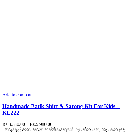
options
may
be
chosen
on
the
product
page
Add to compare
Handmade Batik Shirt & Sarong Kit For Kids –
KL222
Price
Rs.
3,380.00
–
Rs.
5,980.00
range:
–තුරුවැල් අතර සරන හස්තියෙකුගේ රුවකින් යුතු, කලු සහ සුදු