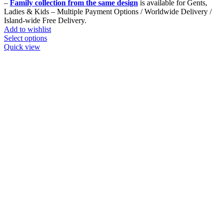
–
Family collection from the same design
is available for Gents,
Ladies & Kids – Multiple Payment Options / Worldwide Delivery /
Island-wide Free Delivery.
Add to wishlist
This
Select options
product
Quick view
has
multiple
variants.
The
options
may
be
chosen
on
the
product
page