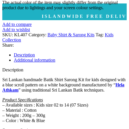
The actual color of the item may slightly differ from the original
product due to lightings and your screen colour settings.
ISLANDWIDE FREE DELIVERY | දි
Add to compare
Add to wishlist
SKU:
KL407
Category:
Baby Shirt & Sarong Kits
Tag:
Kids
Collection
Share:
Description
Additional information
Description
Sri Lankan handmade Batik Shirt Sarong Kit for kids designed with
a blue scroll pattern on a white background manufactured by “
Hela
Athkam
” using traditional Sri Lankan Batik techniques.
Product Specifications
– Available sizes : Kids size 02 to 14 (07 Sizes)
– Material : Cotton
– Weight : 200g – 300g
– Color : White & Blue