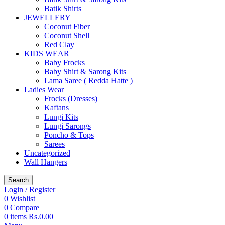
Batik Shirts
JEWELLERY
Coconut Fiber
Coconut Shell
Red Clay
KIDS WEAR
Baby Frocks
Baby Shirt & Sarong Kits
Lama Saree ( Redda Hatte )
Ladies Wear
Frocks (Dresses)
Kaftans
Lungi Kits
Lungi Sarongs
Poncho & Tops
Sarees
Uncategorized
Wall Hangers
Search
Login / Register
0
Wishlist
0
Compare
0
items
Rs.
0.00