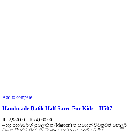
The
options
may
be
chosen
on
the
product
page
Add to compare
Handmade Batik Half Saree For Kids – H507
Price
Rs.
2,980.00
–
Rs.
4,080.00
range:
– සුදු පසුබිමෙහි සුලෝහිත (Maroon) පැහයෙන් විචිත්‍රවත් නෙලුම්
Rs.2,980.00
මලක සිතුවමකින් නිර්මාණය කරන ලද දේශීය බතික්