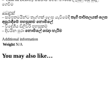
ගෙවීම
වෙනත්
– සමීපතමයින්ට තෑග්ගක් ලෙස යැවීමේදී
තෑගි පාර්සලයක් ලෙස
අසුරාදීමේ පහසුකම නොමිලේ
– විදේශීය ඩිලිවරි පහසුකම්
– දිවයින පුරා
නොමිලේ
බෙදා හැරීම
Additional information
Weight
N/A
You may also like…