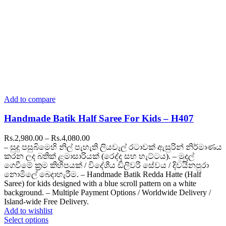
Add to compare
Handmade Batik Half Saree For Kids – H407
Price
Rs.
2,980.00
–
Rs.
4,080.00
range:
– සුදු පසුබිමෙහි නිල් පැහැති ලියවැල් රටාවක් ඇසුරින් නිර්මාණය
Rs.2,980.00
කරන ලද බතික් ළමාසාරියක් (රෙද්ද සහ හැට්ටය). – මුදල්
through
ගෙවීමේ ක්‍රම කිහිපයක් / විදේශීය ඩිලිවරි සේවය / දිවයිනපුරා
Rs.4,080.00
නොමිලේ බෙදාහැරීම. – Handmade Batik Redda Hatte (Half
Saree) for kids designed with a blue scroll pattern on a white
background. – Multiple Payment Options / Worldwide Delivery /
Island-wide Free Delivery.
Add to wishlist
This
Select options