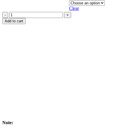
Clear
Handmade
Batik
Add to cart
Shirt
&
Sarong
Kit
For
Kids
-
KL407
quantity
Note: