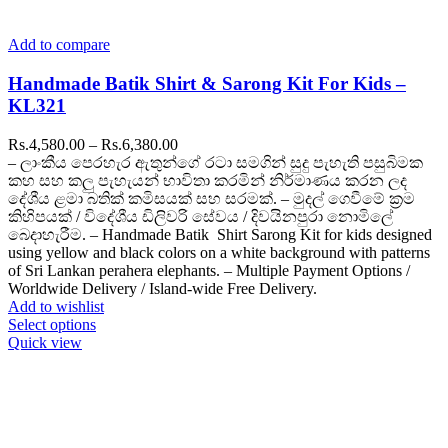
Add to compare
Handmade Batik Shirt & Sarong Kit For Kids –
KL321
Price
Rs.
4,580.00
–
Rs.
6,380.00
range:
– ලාංකීය පෙරහැර ඇතුන්ගේ රටා සමගින් සුදු පැහැති පසුබිමක
Rs.4,580.00
කහ සහ කලු පැහැයන් භාවිතා කරමින් නිර්මාණය කරන ලද
through
දේශීය ළමා බතික් කමිසයක් සහ සරමක්. – මුදල් ගෙවීමේ ක්‍රම
Rs.6,380.00
කිහිපයක් / විදේශීය ඩිලිවරි සේවය / දිවයිනපුරා නොමිලේ
බෙදාහැරීම. – Handmade Batik Shirt Sarong Kit for kids designed
using yellow and black colors on a white background with patterns
of Sri Lankan perahera elephants. – Multiple Payment Options /
Worldwide Delivery / Island-wide Free Delivery.
Add to wishlist
This
Select options
product
Quick view
has
multiple
variants.
The
options