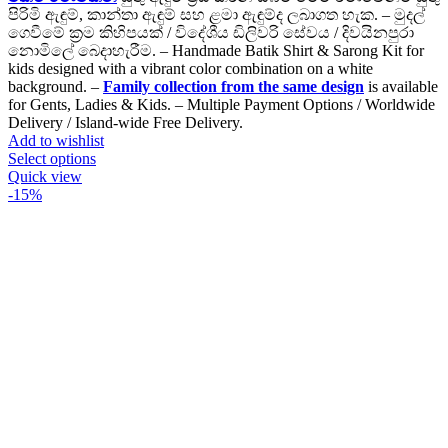
Rs.6,980.00
පිරිමි ඇඳුම්, කාන්තා ඇඳුම් සහ ළමා ඇඳුම්ද ලබාගත හැක. – මුදල්
ගෙවීමේ ක්‍රම කිහිපයක් / විදේශීය ඩිලිවරි සේවය / දිවයිනපුරා
නොමිලේ බෙදාහැරීම. – Handmade Batik Shirt & Sarong Kit for
kids designed with a vibrant color combination on a white
background. –
Family collection from the same design
is available
for Gents, Ladies & Kids. – Multiple Payment Options / Worldwide
Delivery / Island-wide Free Delivery.
Add to wishlist
This
Select options
product
Quick view
has
-15%
multiple
variants.
The
options
may
be
chosen
on
the
product
page