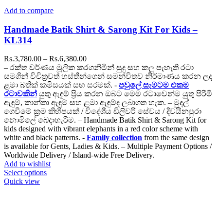
Add to compare
Handmade Batik Shirt & Sarong Kit For Kids –
KL314
Price
Rs.
3,780.00
–
Rs.
6,380.00
range:
– රක්ත වර්ණය මූලික කරගනිමින් සුදු සහ කලු පැහැති රටා
Rs.3,780.00
සමගින් විචිත්‍රවත් හස්තීන්ගෙන් සමන්විතව නිර්මාණය කරන ලද
through
ළමා බතික් කමිසයක් සහ සරමක්. -
පවුලේ සැමටම එකම
Rs.6,380.00
රටාවකින්
යුතු ඇඳුම් ප්‍රිය කරන ඔබට මෙම රටාවෙන්ම යුතු පිරිමි
ඇඳුම්, කාන්තා ඇඳුම් සහ ළමා ඇඳුම්ද ලබාගත හැක. – මුදල්
ගෙවීමේ ක්‍රම කිහිපයක් / විදේශීය ඩිලිවරි සේවය / දිවයිනපුරා
නොමිලේ බෙදාහැරීම. – Handmade Batik Shirt & Sarong Kit for
kids designed with vibrant elephants in a red color scheme with
white and black patterns. -
Family collection
from the same design
is available for Gents, Ladies & Kids. – Multiple Payment Options /
Worldwide Delivery / Island-wide Free Delivery.
Add to wishlist
This
Select options
product
Quick view
has
multiple
variants.
The