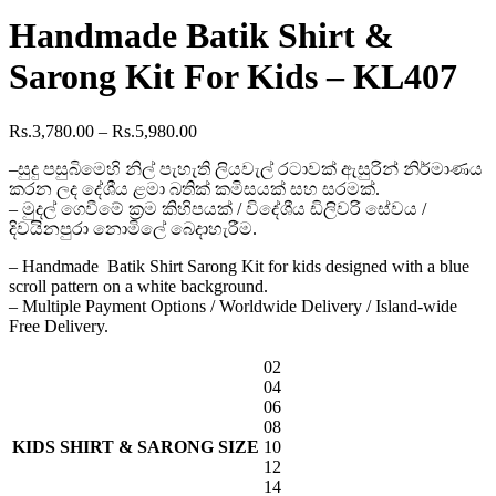
range:
Rs.4,980.00
Handmade Batik Shirt &
through
Rs.6,380.00
Sarong Kit For Kids – KL407
Price
Rs.
3,780.00
–
Rs.
5,980.00
range:
–සුදු පසුබිමෙහි නිල් පැහැති ලියවැල් රටාවක් ඇසුරින් නිර්මාණය
Rs.3,780.00
කරන ලද දේශීය ළමා බතික් කමිසයක් සහ සරමක්.
through
– මුදල් ගෙවීමේ ක්‍රම කිහිපයක් / විදේශීය ඩිලිවරි සේවය /
Rs.5,980.00
දිවයිනපුරා නොමිලේ බෙදාහැරීම.
– Handmade Batik Shirt Sarong Kit for kids designed with a blue
scroll pattern on a white background.
– Multiple Payment Options / Worldwide Delivery / Island-wide
Free Delivery.
02
04
06
08
KIDS SHIRT & SARONG SIZE
10
12
14