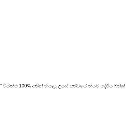
්
“ විසින්ම 100% අතින් නිපැයූ උසස් තත්වයේ නියම දේශීය බතික්