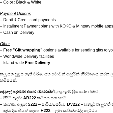
– Color : Black & White
Payment Options
– Debit & Credit card payments
– Installment Payment plans with KOKO & Mintpay mobile app
– Cash on Delivery
Other
–
Free “Gift wrapping”
options available for sending gifts to y
– Worldwide Delivery facilities
– Island-wide
Free Delivery
කලු සහ සුදු පැහැති වර්ණ සහ රටාවන් ඇසුරින් නිර්මාණය කරන ලද ශ්‍ර
කමිසයක්.
පවුලේ සැමටම එකම රටාවකින්
යුතු ඇඳුම් ප්‍රිය කරන ඔබට;
– පිරිමි ඇඳුම්:
AB222
කමිසය සහ සරම
– කාන්තා ඇඳුම්:
S222
– සාරිය/ඔසරිය,
DV222
– සම්පූර්ණ ලුන්ගි 
– කුඩා දියණියන් සඳහා:
H222
– ළමා සාරිය/රෙද්ද හැට්ටය