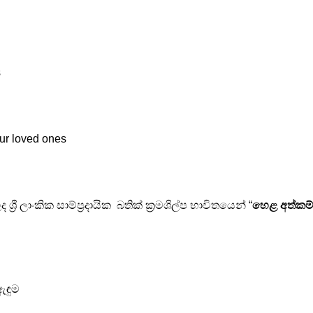
s
our loved ones
ී ලාංකික සාම්ප්‍රදායික බතික් ක්‍රමශිල්ප භාවිතයෙන් “
හෙළ අත්කම
ඇඳුම