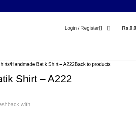
Login / Register
Rs.
0.
hirts
Handmade Batik Shirt – A222
Back to products
ik Shirt – A222
shback with