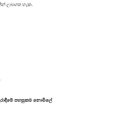
ින් ලබාගත හැක.
ම
සුරාදීමේ පහසුකම නොමිලේ