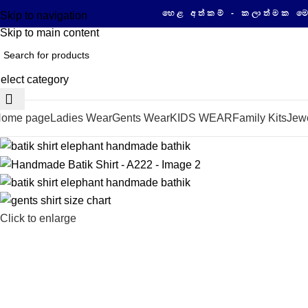
හෙළ අත්කම් - කලාත්මක මෙන්ම ගුණාත
Skip to navigation
Skip to main content
elect category
ome page
Ladies Wear
Gents Wear
KIDS WEAR
Family Kits
Jewe
Click to enlarge