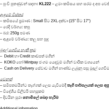
– පුංචි පුතණුවන් සඳහා:
KL222
– ළමා කමිසය සහ සරම ද අප වෙත
ඇඳුමේ විස්තර
– කමිසයේ ප්‍රමාණ : Small සිට 2XL දක්වා (15” සිට 17″)
– රෙදි වර්ගය: කපු
– බර: 250g පමණ
– ඇඳුමේ වර්ණය: කලු සහ සුදු
මුදල් ගෙවිය හැකි ක්‍රම
– Debit හා Credit කාඩ්පත් මගින්
– KOKO හෝ Mintpay ජංගම යෙදවුම් මගින් වාරික වශයෙන්
– Cash on Delivery සේවාව මගින් භාණ්ඩ ලැබුනු පසු මුදල් ගෙවී
වෙනත්
– සමීපතමයින්ට තෑග්ගක් ලෙස යැවීමේදී
තෑගි පාර්සලයක් ලෙස අ
– විදේශීය ඩිලිවරි පහසුකම්
– දිවයින පුරා
නොමිලේ
බෙදා හැරීම
Additional information