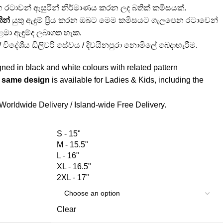
සහ රටාවන් ඇසුරින් නිර්මාණය කරන ලද බතික් කමිසයක්.
ින්
යුතු ඇඳුම් ප්‍රිය කරන ඔබට මෙම කමිසයට ගැලපෙන රටාවෙන්
ළමා ඇඳුම්ද ලබාගත හැක.
් / විදේශීය ඩිලිවරි සේවය / දිවයිනපුරා නොමිලේ බෙදාහැරීම.
ed in black and white colours with related pattern
e same design
is available for Ladies & Kids, including the
Worldwide Delivery / Island-wide Free Delivery.
S - 15"
M - 15.5"
L - 16"
XL - 16.5"
2XL - 17"
Clear