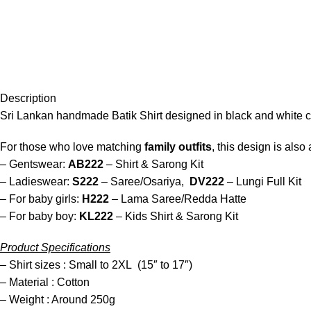
Description
Sri Lankan handmade Batik Shirt designed in black and white c
For those who love matching
family outfits
, this design is also
– Gentswear:
AB222
– Shirt & Sarong Kit
– Ladieswear:
S222
– Saree/Osariya,
DV222
– Lungi Full Kit
– For baby girls:
H222
– Lama Saree/Redda Hatte
– For baby boy:
KL222
– Kids Shirt & Sarong Kit
Product Specifications
– Shirt sizes : Small to 2XL (15″ to 17″)
– Material : Cotton
– Weight : Around 250g