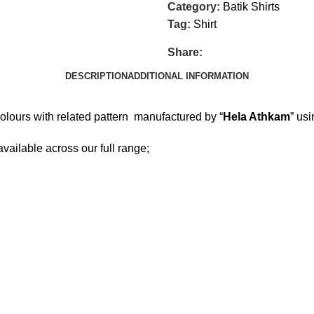
Category:
Batik Shirts
Tag:
Shirt
Share:
DESCRIPTION
ADDITIONAL INFORMATION
olours with related pattern manufactured by “
Hela Athkam
” us
 available across our full range;