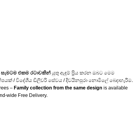
 සැමටම එකම රටාවකින්
යුතු ඇඳුම් ප්‍රිය කරන ඔබට මෙම
ිපයක් / විදේශීය ඩිලිවරි සේවය / දිවයිනපුරා නොමිලේ බෙදාහැරීම.
trees –
Family collection from the same design
is available
and-wide Free Delivery.