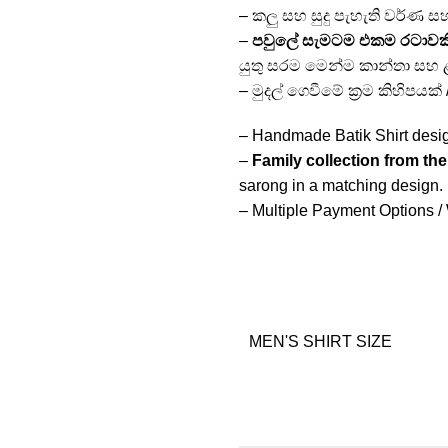
– කලු සහ සුදු පැහැති වර්ණ 
–
පවුලේ සැමටම එකම රටාවක
යුතු සරම මෙන්ම කාන්තා සහ 
– මුදල් ගෙවීමේ ක්‍රම කිහිපයක
– Handmade Batik Shirt design
–
Family collection from th
sarong in a matching design.
– Multiple Payment Options / 
MEN'S SHIRT SIZE